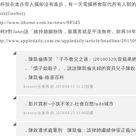
科技在進步而人腦卻沒有進步，有一天電腦將會取代所有人類的工作。～G
otz(Geohot)
ttp://www.ithome.com.tw/news/98545
柯P對Janet說「維持婚姻熱情，最厲害就是平淡無奇。妳再30
tp://www.appledaily.com.tw/appledaily/article/headline/2015
．
陳凱倫痛哭 「子不教父之過」|20100320|壹蘋果
．
「慣子如殺子」，說說陳凱倫夫婦的寶貝兒子陳銳
．
陳凱倫-維基百科
kennery分身用
於
2010
/
04
/
11
11
:
23
回覆
．
影片賞析~小孩不笨2-社會百態!udn城市
kennery分身用
於
2010
/
04
/
25
13
:
06
回覆
．
陳銳遭求處重刑 陳凱倫：請律師繼續伸張正義|NO