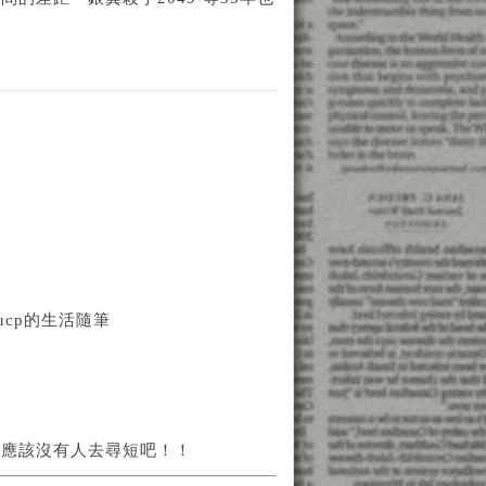
s)@ucp的生活隨筆
，應該沒有人去尋短吧！！