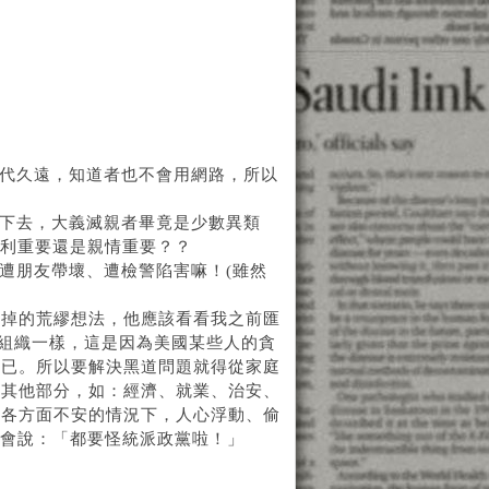
年代久遠，知道者也不會用網路，所以
護下去，大義滅親者畢竟是少數異類
名利重要還是親情重要？？
遭朋友帶壞、遭檢警陷害嘛！(雖然
除掉的荒繆想法，他應該看看我之前匯
美組織一樣，這是因為美國某些人的貪
而已。所以要解決黑道問題就得從家庭
了其他部分，如：經濟、就業、治安、
等各方面不安的情況下，人心浮動、偷
定會說：「都要怪統派政黨啦！」