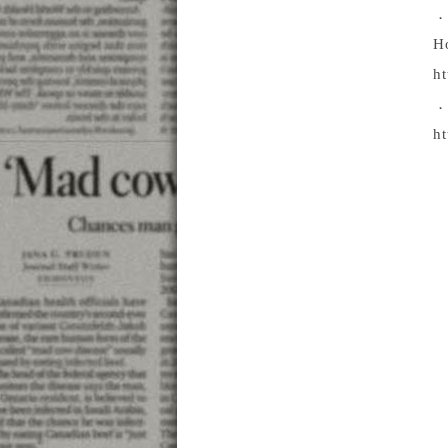
．
H
h
．
ht