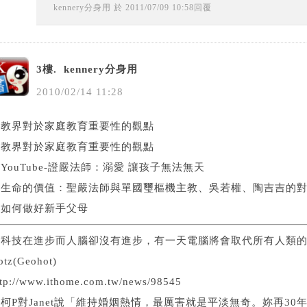
kennery分身用
於
2011
/
07
/
09
10
:
58
回覆
3樓.
kennery分身用
2010
/
02
/
14
11
:
28
宗教界對於家庭教育重要性的觀點
宗教界對於家庭教育重要性的觀點
．
YouTube-證嚴法師：溺愛 讓孩子無法無天
．
生命的價值：聖嚴法師與單國璽樞機主教、吳若權、陶吉吉的對
．
如何做好新手父母
科技在進步而人腦卻沒有進步，有一天電腦將會取代所有人類的工作。～G
otz(Geohot)
ttp://www.ithome.com.tw/news/98545
柯P對Janet說「維持婚姻熱情，最厲害就是平淡無奇。妳再30