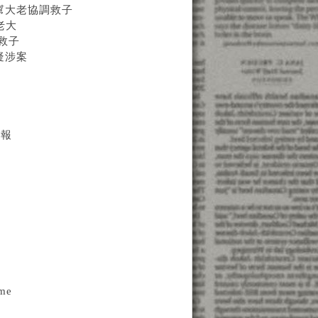
黑幫大老協調救子
當老大
救子
疑涉案
報
子報
me