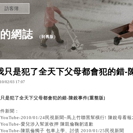
訪客簿
用的網誌
（
到舊版
）
我只是犯了全天下父母都會犯的錯-陳
10
/
02
/
03
17
:
07
只是犯了全天下父母都會犯的錯-陳銳事件[重整版]
事件新聞：
．
YouTube-2010/01/24民視新聞~馬上竹聯黑幫橫行! 陳銳母
．
YouTube-愛兒涉入幫派收押 陳凱倫鞠躬道歉
．
YouTube-陳凱倫獨子 包車上學、討債 2010/01/25民視新聞