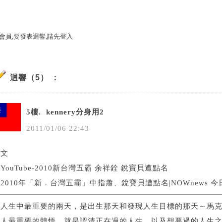
會員,要發表迴響,請先登入
迴響（5） ：
5樓.
kennery分身用2
2011
/
01
/
06
22
:
43
補文
．
YouTube-2010新台灣五霸 余祥銓 銳寶貝遭點名
．
2010年「新．台灣五霸」中指蕭、銳寶貝遭點名|NOWnews 
．人生中最重要的兩天，是出生那天和發現人生目標的那天～馬
人最重要的體悟，就是認清正在過的人生，以及想要過的人生之間的