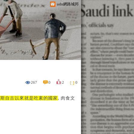
udn網路城邦
267
0
2
0
羅斯自古以來就是吃素的國家
, 肉食文