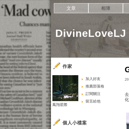
文章
相簿
DivineLove
作家
加入好友
20
推薦部落格
訂閱關注
去
留言給他
鳳翔星際
個人小檔案