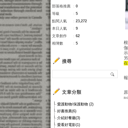
部落格推薦
：
0
等級
：
5
點閱人氣
：
23,272
本日人氣
：
9
文章創作
：
62
根
相簿數
：
5
搜尋
報
文章分類
原
n
愛護動物/保護動物 (2)
好書推薦(6)
介紹好餐廳(3)
愛看好電影(1)