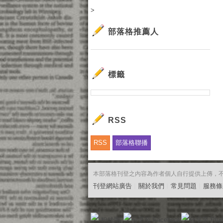
>
部落格推薦人
標籤
RSS
RSS
部落格聯播
本部落格刊登之內容為作者個人自行提供上傳，不代表
刊登網站廣告
︱
關於我們
︱
常見問題
︱
服務條
粉絲團