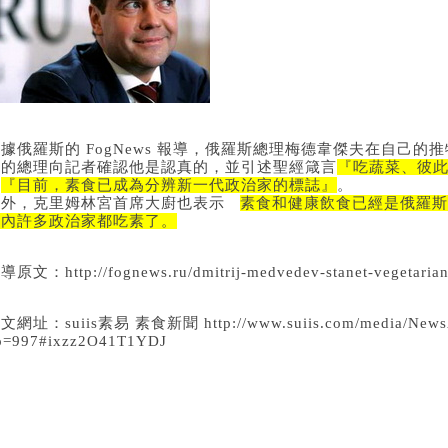
據俄羅斯的 FogNews 報導，俄羅斯總理梅德韋傑夫在自己的
伽的總理向記者確認他是認真的，並引述聖經箴言
『吃蔬菜、彼
示
『目前，素食已成為分辨新一代政治家的標誌』
。
另外，克里姆林宮首席大廚也表示
素食和健康飲食已經是俄羅斯
在內許多政治家都吃素了。
導原文：http://fognews.ru/dmitrij-medvedev-stanet-vegetaria
文網址：suiis素易 素食新聞 http://www.suiis.com/media/NewsAr
o=997#ixzz2O41T1YDJ