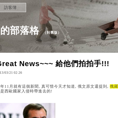
訪客簿
LJ 的部落格
（
到舊版
）
Great News~~~ 給他們拍拍手!!!
13
/
03
/
21
02
:
26
年11月就有這個新聞, 真可惜今天才知道, 俄文原文還提到,
俄
化是西歐國家入侵時帶進去的!