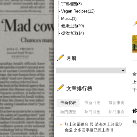
宇宙相關(3)
Vegan Recipes(12)
Music(1)
健康生活(20)
拯救地球(14)
月曆
全
上
文章排行榜
下
最新發表
最新回應
最新推薦
熱門瀏覽
熱門回應
熱門推薦
無
無上師電視台 與 清海無上師電話
會議 之多國字幕已經上檔!!!