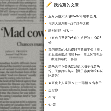
我推薦的文章
五月詩慶大溪湖畔--92年端午 題九
再訪大溪湖畔--92年端午之後
離別在即--修改中
《來自月牙床的火山》八行詩： 0625
修
我們寶貴的地球得以再延續半個世紀，
而且還會繼續增加 From:無上師電視台
~ 歡迎轉載此一喜訊~
鮮果美味＆香餞歡頂級大湖草莓鮮果
乾。天然好吃美味【豔子藤美食嚐鮮試
吃報告】
★宣化上人簡傳 & 往生瑞相 & 舍利子
想念你
今 宵
心 聲