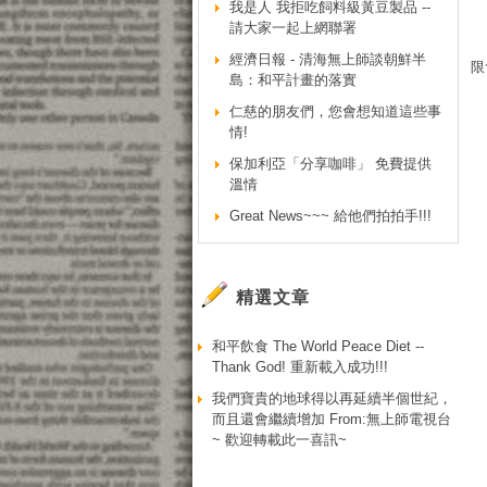
我是人 我拒吃飼料級黃豆製品 --
請大家一起上網聯署
經濟日報 - 清海無上師談朝鮮半
限
島：和平計畫的落實
仁慈的朋友們，您會想知道這些事
情!
保加利亞「分享咖啡」 免費提供
溫情
Great News~~~ 給他們拍拍手!!!
精選文章
和平飲食 The World Peace Diet --
Thank God! 重新載入成功!!!
我們寶貴的地球得以再延續半個世紀，
而且還會繼續增加 From:無上師電視台
~ 歡迎轉載此一喜訊~