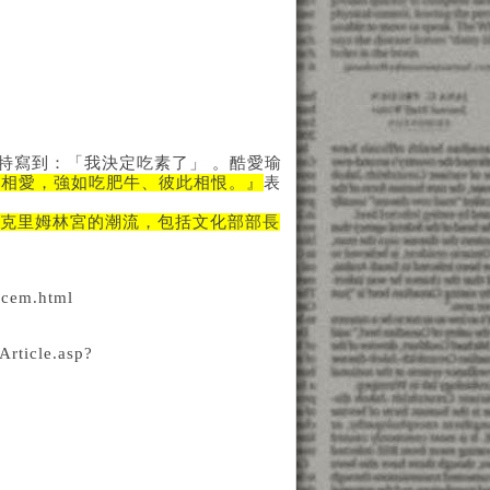
推特寫到：「我決定吃素了」 。酷愛瑜
此相愛，強如吃肥牛、彼此相恨。』
表
克里姆林宮的潮流，包括文化部部長
ncem.html
ticle.asp?