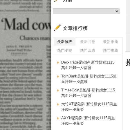
文章排行榜
最新發表
最新回應
最新推薦
熱門瀏覽
熱門回應
熱門推薦
Dex-Trade是陷阱 新竹婦女1115
萬血汗錢一夕蒸發
TornBank是陷阱 新竹婦女1115萬
血汗錢一夕蒸發
TimeeCoin是陷阱 新竹婦女1115
萬血汗錢一夕蒸發
大竹XT是陷阱 新竹婦女1115萬血
汗錢一夕蒸發
AXYN是陷阱 新竹婦女1115萬血
汗錢一夕蒸發