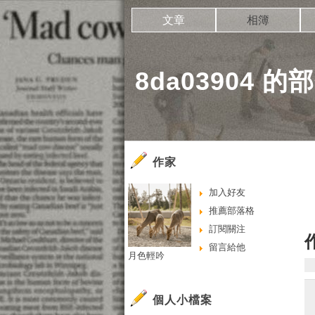
文章
相簿
8da03904 的
作家
加入好友
推薦部落格
訂閱關注
留言給他
月色輕吟
個人小檔案