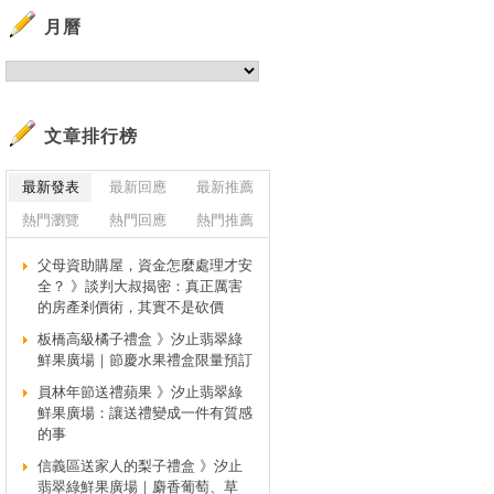
月曆
文章排行榜
最新發表
最新回應
最新推薦
熱門瀏覽
熱門回應
熱門推薦
父母資助購屋，資金怎麼處理才安
全？ 》談判大叔揭密：真正厲害
的房產剎價術，其實不是砍價
板橋高級橘子禮盒 》汐止翡翠綠
鮮果廣場｜節慶水果禮盒限量預訂
員林年節送禮蘋果 》汐止翡翠綠
鮮果廣場：讓送禮變成一件有質感
的事
信義區送家人的梨子禮盒 》汐止
翡翠綠鮮果廣場｜麝香葡萄、草