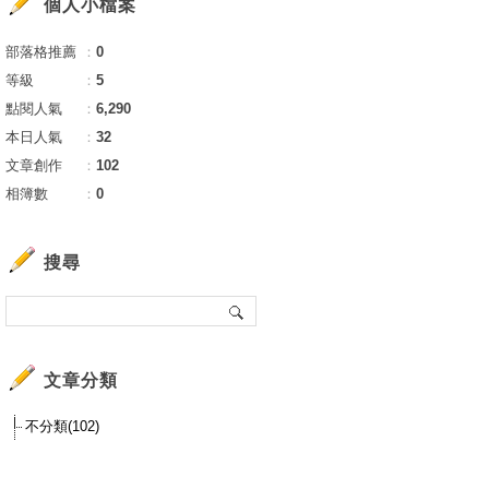
個人小檔案
部落格推薦
：
0
等級
：
5
點閱人氣
：
6,290
本日人氣
：
32
文章創作
：
102
相簿數
：
0
搜尋
文章分類
不分類(102)