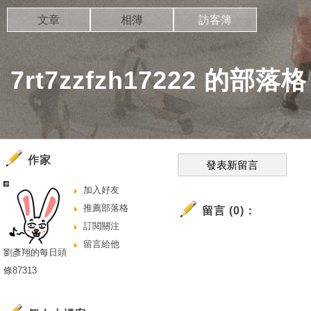
文章
相簿
訪客簿
7rt7zzfzh17222 的部落格
作家
發表新留言
加入好友
推薦部落格
留言 (0)：
訂閱關注
留言給他
劉彥翔的每日頭
條87313