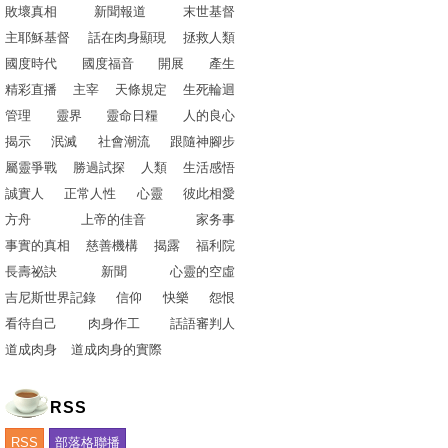
敗壞真相
新聞報道
末世基督
主耶穌基督
話在肉身顯現
拯救人類
國度時代
國度福音
開展
產生
精彩直播
主宰
天條規定
生死輪迴
管理
靈界
靈命日糧
人的良心
揭示
泯滅
社會潮流
跟隨神腳步
屬靈爭戰
勝過試探
人類
生活感悟
誠實人
正常人性
心靈
彼此相愛
方舟
上帝的佳音
家务事
事實的真相
慈善機構
揭露
福利院
長壽祕訣
新聞
心靈的空虛
吉尼斯世界記錄
信仰
快樂
怨恨
看待自己
肉身作工
話語審判人
道成肉身
道成肉身的實際
RSS
RSS
部落格聯播