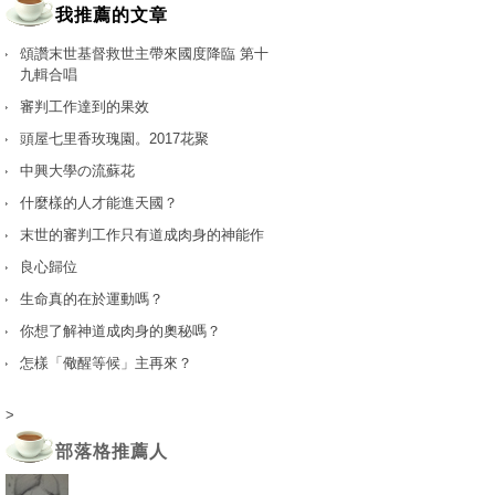
我推薦的文章
頌讚末世基督救世主帶來國度降臨 第十
九輯合唱
審判工作達到的果效
頭屋七里香玫瑰園。2017花聚
中興大學の流蘇花
什麼樣的人才能進天國？
末世的審判工作只有道成肉身的神能作
良心歸位
生命真的在於運動嗎？
你想了解神道成肉身的奧秘嗎？
怎樣「儆醒等候」主再來？
>
部落格推薦人