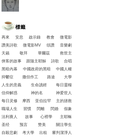
標籤
再來
安息
啟示錄
教會
微電影
讚美詩歌
微電影MV
頌讚
音樂劇
天籟
敬拜
華爾茲
救世主
俠客的故事
跟隨主耶穌
詩歌
合唱
黑暗內幕
中國政府的黑暗
中國人權
抑鬱症
撒但作工
路途
大學
人生的意義
生命讀經
每日靈糧
信仰解惑
神的名
神爱世人
每日灵修
摩西
亚伯拉罕
主的拯救
職場人生
習慣
閃離
閃婚
假象
法利賽人
故事
心裡學
主耶稣
圣经
预言
赞美
關注學生
自殺悲劇
考大學
出租
審判潔淨人