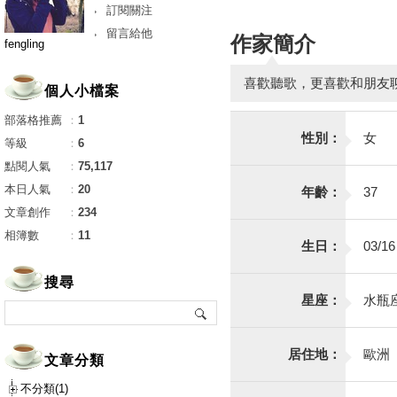
訂閱關注
留言給他
作家簡介
fengling
喜歡聽歌，更喜歡和朋友
個人小檔案
部落格推薦
：
1
性別：
女
等級
：
6
點閱人氣
：
75,117
本日人氣
：
20
年齡：
37
文章創作
：
234
相簿數
：
11
生日：
03/16
搜尋
星座：
水瓶
居住地：
歐洲
文章分類
不分類(1)