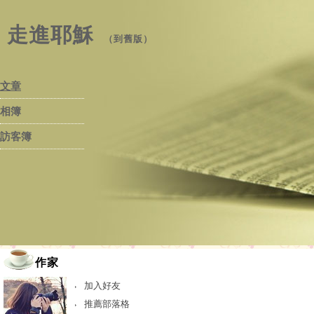
走進耶穌
（
到舊版
）
文章
相簿
訪客簿
作家
加入好友
推薦部落格