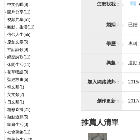
怎麼找我：
中文合唱(8)
圖片分享(11)
視頻共享(51)
婚姻：
已婚
幽默、生活(11)
信仰人生(55)
原創文章(6)
學歷：
專科
神話詩歌(9)
經歷詩歌(11)
興趣：
運動,
休閒生活(11)
花草囈語(0)
聖經故事(6)
加入網路城邦：
2015/
韓文類(1)
英文類(2)
創作更新：
2017/
日文類(1)
精彩直播(21)
熱點追踪(5)
推薦人清單
家庭生活(3)
社會萬象(11)
赞美新生活(0)