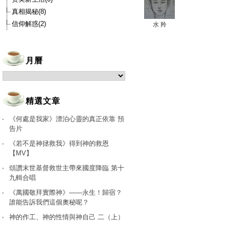
真相揭秘(8)
信仰解惑(2)
水 羚
月曆
精選文章
《何處是我家》漂泊心靈的真正依靠 預
告片
《若不是神拯救我》得到神的救恩
【MV】
頌讚末世基督救世主帶來國度降臨 第十
九輯合唱
《萬國敬拜實際神》——永生！歸宿？
誰能告訴我們這個奧秘呢？
神的作工、神的性情與神自己 二（上）