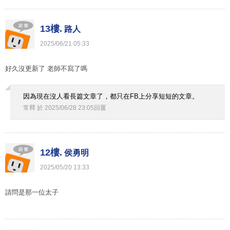
13樓.
路人
2025
/
06
/
21
05
:
33
好久沒更新了 老師不寫了嗎
因為現在沒人看長篇文章了，都只在FB上分享短短的文章。
常釋
於
2025
/
06
/
28
23
:
05
回覆
12樓.
侯勇明
2025
/
05
/
20
13
:
33
請問是那一位太子