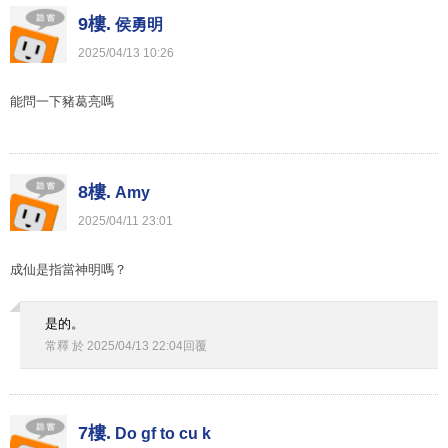
9樓.
侯勇明
2025
/
04
/
13
10
:
26
能問一下豬葛亮嗎
8樓.
Amy
2025
/
04
/
11
23
:
01
成仙是指當神明嗎？
是的。
常釋
於
2025
/
04
/
13
22
:
04
回覆
7樓.
Do gf to cu k