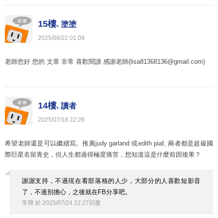
15樓.
塗塗
2025
/
08
/
22
01
:
09
老師您好 您的 文章 非常 喜歡閱讀 感謝老師(lisa81368136@gmail.com)
14樓.
讀者
2025
/
07
/
18
22
:
26
希望老師還是可以繼續寫。推薦judy garland 或edith piaf, 兩者都是超級國
際巨星名留青史，但人生都過得極度痛苦，想知道這是什麼前因後果？
謝謝支持，不過現在看部落格的人少，大部分的人喜歡短影音
了，不過別擔心，之後就在FB分享吧。
常釋
於
2025
/
07
/
24
22
:
27
回覆