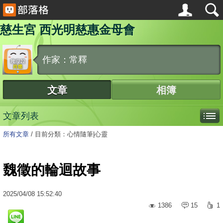
慈生宮 西光明慈惠金母會
作家：常釋
文章
相簿
文章列表
所有文章
/
目前分類：心情隨筆|心靈
魏徵的輪迴故事
2025
/
04
/
08
15:52:40
1386
15
1