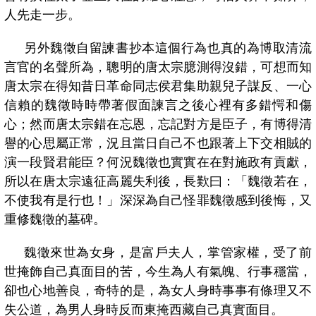
人先走一步。
另外魏徵自留諫書抄本這個行為也真的為博取清流
言官的名聲所為，聰明的唐太宗臆測得沒錯，可想而知
唐太宗在得知昔日革命同志侯君集助親兒子謀反、一心
信賴的魏徵時時帶著假面諫言之後心裡有多錯愕和傷
心；然而唐太宗錯在忘恩，忘記對方是臣子，有博得清
譽的心思屬正常，況且當日自己不也跟著上下交相賊的
演一段賢君能臣？何況魏徵也實實在在對施政有貢獻，
所以在唐太宗遠征高麗失利後，長歎曰：「魏徵若在，
不使我有是行也！」深深為自己怪罪魏徵感到後悔，又
重修魏徵的墓碑。
魏徵來世為女身，是富戶夫人，掌管家權，受了前
世掩飾自己真面目的苦，今生為人有氣魄、行事穩當，
卻也心地善良，奇特的是，為女人身時事事有條理又不
失公道，為男人身時反而東掩西藏自己真實面目。