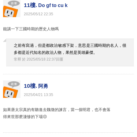
11樓.
Do gf to cu k
2025
/
05
/
12
22
:
35
能講一下三國時期的歷史人物嗎
之前有寫過，但是都政治敏感下架，意思是三國時期的名人，很
多都是近代知名的政治人物，果然是英雄豪傑。
常釋
於
2025
/
05
/
18
22
:
37
回覆
10樓.
阿勇
2025
/
04
/
21
13
:
35
如果唐太宗真的有聽進去魏徵的諫言，當一個明君，也不會落
得來世那麽淒慘的下場😔