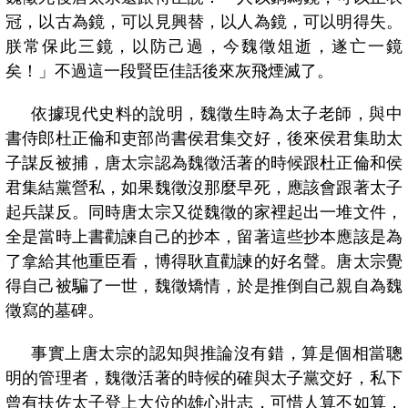
冠，以古為鏡，可以見興替，以人為鏡，可以明得失。
朕常保此三鏡，以防己過，今魏徵俎逝，遂亡一鏡
矣！」不過這一段賢臣佳話後來灰飛煙滅了。
依據現代史料的說明，魏徵生時為太子老師，與中
書侍郎杜正倫和吏部尚書侯君集交好，後來侯君集助太
子謀反被捕，唐太宗認為魏徵活著的時候跟杜正倫和侯
君集結黨營私，如果魏徵沒那麼早死，應該會跟著太子
起兵謀反。同時唐太宗又從魏徵的家裡起出一堆文件，
全是當時上書勸諫自己的抄本，留著這些抄本應該是為
了拿給其他重臣看，博得耿直勸諫的好名聲。唐太宗覺
得自己被騙了一世，魏徵矯情，於是推倒自己親自為魏
徵寫的墓碑。
事實上唐太宗的認知與推論沒有錯，算是個相當聰
明的管理者，魏徵活著的時候的確與太子黨交好，私下
曾有扶佐太子登上大位的雄心壯志，可惜人算不如算，