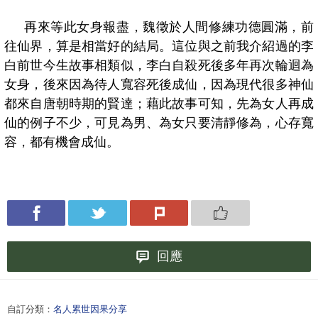
再來等此女身報盡，魏徵於人間修練功德圓滿，前
往仙界，算是相當好的結局。這位與之前我介紹過的李
白前世今生故事相類似，李白自殺死後多年再次輪迴為
女身，後來因為待人寬容死後成仙，因為現代很多神仙
都來自唐朝時期的賢達；藉此故事可知，先為女人再成
仙的例子不少，可見為男、為女只要清靜修為，心存寬
容，都有機會成仙。
回應
自訂分類：
名人累世因果分享