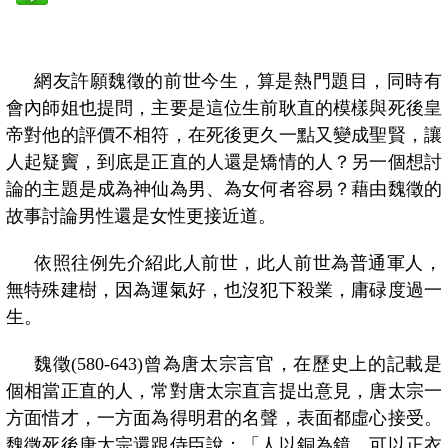
網友許願魏徵的前世今生，算是熱門題目，同時有
會內師姐也提問，主要是這位生前耿直的模樣與死後皇
帝對他的評價不相符，在死後更久一點又變成聖賢，讓
人起疑竇，到底是正直的人還是矯情的人？另一個想討
論的主題是成為神仙為男、為女何者容易？藉由魏徵的
故事討論男性還是女性更接近道。
依照往例先介紹此人前世，此人前世為普通軍人，
無特殊建樹，因為運氣好，也沒犯下殺業，庸碌度過一
生。
魏徵
(580-643)曾為唐太宗言官，在歷史上的記載是
個
相當正直的人，常對唐太宗直言提出意見，唐太宗一
方面惜才，一方面為得明君的名聲，表面都虛心接受。
魏徵死後唐太宗還跟侍臣說：「人以銅為鏡，可以正衣