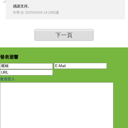
感謝支持。
常釋
於
2025
/
04
/
09
18
:
28
回覆
下一頁
發表迴響
會員登入