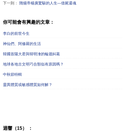
下一則：
隋煬帝楊廣驚駭的人生—借屍還魂
你可能會有興趣的文章：
李白的前世今生
神仙們、阿修羅的生活
韓國首陽大君與韓明澮的輪迴糾葛
地球各地古文明巧合類似有原因嗎？
中秋節特輯
靈異體質或敏感體質如何解？
迴響（15） ：