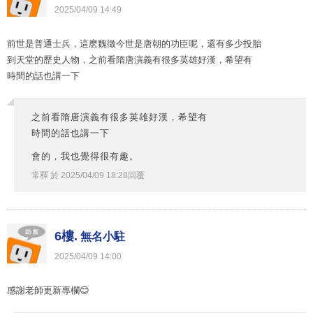
2025
/
04
/
09
14
:
49
前世是普通士兵，這麽魏徵今世是唐朝的功臣呢，還有多少投胎
到天堂的歷史人物，之前看隋唐演義有很多英雄好漢，希望有
時間的話也講一下
之前看隋唐演義有很多英雄好漢，希望有
時間的話也講一下
會的，我也覺得很有趣。
常釋
於
2025
/
04
/
09
18
:
28
回覆
6樓.
無名小駐
2025
/
04
/
09
14
:
00
感謝老師更新專欄😊