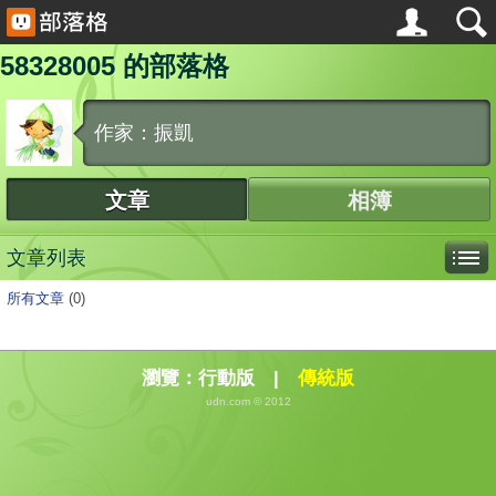
58328005 的部落格
作家：振凱
文章
相簿
文章列表
所有文章
(0)
瀏覽：
行動版
|
傳統版
udn.com © 2012