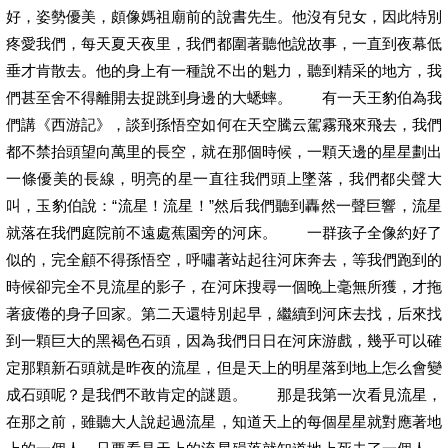
好，姿勢優美，頗像媽祖廟前的說書先生。他沒有兒女，因此特別
疼愛我們，每天夏天夜里，我們都圍著聽他說故事，一直到夜幕低
垂才肯散去。他的身上有一種說不出的魁力，聽到精采的地方，我
們甚至舍不得離開去捉跳到身邊的大蟋蟀。 有一天王豹伯為我
們講《西游記》，談到孫悟空如何在天空騰云駕霧飛來飛去，我們
都不禁抬頭望向萬里的長空，就在那個時候，一顆天邊的星星劃出
一條優美的長線，明亮的星一直往我們頭上墜落，我們都尖聲大
叫，玉豹伯說：“流星！流星！”然后我們聽到轟然一聲巨響，流星
就落在我們庭院前不遠處蕉園旁的河床。 一群孩子全像約好了
似的，完全顧不得孫悟空，呼嘯著站起往河床奔去，等我們跑到的
時候卻完全不見流星的影子，在河床搜尋一個晚上毫無所獲，才拖
著疲倦的身子回家。第二天還特別起早，繼續到河床去找，后來找
到一顆巨大的黑褐色石頭，因為我們日日在河床游戲，幾乎可以確
定那顆新石頭就是昨夜的流星，但是天上的明星落到地上怎么會變
成石頭呢？是我們不敢肯定的謎題。 那是我第一次看見流星，
在那之前，雖聽大人說起過流星，知道天上的每個星星就對應著地