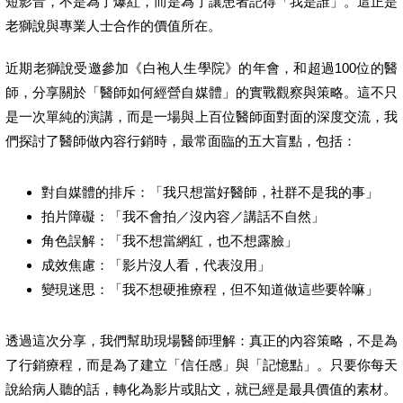
短影音，不是為了爆紅，而是為了讓患者記得「我是誰」。這正是
老獅說與專業人士合作的價值所在。
近期老獅說受邀參加《白袍人生學院》的年會，和超過100位的醫
師，分享關於「醫師如何經營自媒體」的實戰觀察與策略。這不只
是一次單純的演講，而是一場與上百位醫師面對面的深度交流，我
們探討了醫師做內容行銷時，最常面臨的五大盲點，包括：
對自媒體的排斥：「我只想當好醫師，社群不是我的事」
拍片障礙：「我不會拍／沒內容／講話不自然」
角色誤解：「我不想當網紅，也不想露臉」
成效焦慮：「影片沒人看，代表沒用」
變現迷思：「我不想硬推療程，但不知道做這些要幹嘛」
透過這次分享，我們幫助現場醫師理解：真正的內容策略，不是為
了行銷療程，而是為了建立「信任感」與「記憶點」。只要你每天
說給病人聽的話，轉化為影片或貼文，就已經是最具價值的素材。