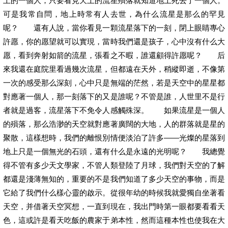
上的一個人，只要看見天上的流星殞落就知道地上死去了一個人。
可是我常自問，地上時常有人去世，為什么流星是那么的罕見
呢？ 還有人說，當你看見一顆流星落下的一刻，閉上眼睛專心
許愿，你的愿望就可以實現，當時我們還是孩子，心中沒有什么大
愿，看到奔射如箭的流星，張看之不暇，誰還顧得許愿呢？ 后
來我還在庭院里看過幾次流星，但都遠在天外，稍縱即逝，不像第
一次的感受那么深刻，心中只是無端的茫然，若是天空中的星星都
對應著一個人，那一刻落下的又是誰呢？不管是誰，人世里不是行
者就是過客，流星落下不免令人感觸殊深。 如果流星是一個人
的殞落，那么浩渺的天空就對應著廣闊的大地，人的群落就是星的
聚散，這樣想時，我們的離恨別情便淡泊了許多——光燦的星落到
地上只是一個無光的石頭，還有什么是永遠的光明呢？ 我總覺
得不管有多少天文學家，不管人類登陸了月球，我們對天空的了解
都還是淺薄無知的，重要的不是我們知道了多少天空的事物，而是
它給了我們什么樣心靈的啟示。從很年幼的時候我就愛獨自坐著看
天空，并借著天空冥想，一直到現在，我出門時第一眼都要看看天
色，這或許是看天吃飯的農家于弟本性，然而這種本性也使我在大