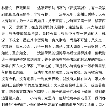
林清玄：夜觀流星 燼讀宋朝沈括著的《夢溪筆談》，有一段談
到他夜見流星的事，非常有趣： 治平元年，常州日禹時，天有
大聲如雷，乃一大星幾如月，見于東南，少時而又震一聲，移著西
南；又一震而墜，在宜興縣民許氏園中，遠近皆見，火光赫然照
天，許氏藩籬皆為所焚。是時火息，視地中只有一竅如桮大，極
深，下視之，星在其中熒熒然，良久漸暗，尚熱不可近，又久之，
發其竅，深三尺余，乃得一圓石，猶熱，其大如拳，一頭微銳，色
如鐵，重亦如之。 沈括學識的淵博早為后世嘗得推崇，但我對
這一段描述特別感到興趣，并不是像有的學者說他對流星的判斷正
確早在西方大文學家九百年之前，而是我小時候也有一段看流星殞
落的相似經驗。 我幼年居住的鄉里，沒有電視、沒有收音機、
沒有冷氣、沒有電扇，一到夏天夜晚，就沒有人留在屋內，家人全
跑到三合院中間的庭院里納涼；大人坐在藤椅上聊天，或談著農
事，或談著東鄰西里的閑話，小孩子就圍坐在地板上傾聽，或到處
追逐螢火蟲。 小時候，家里有一位幫忙農事的老長工，我們都
叫做他“玉豹伯”，他的腦子里裝滿了民間戲曲里的戲文故事，口才