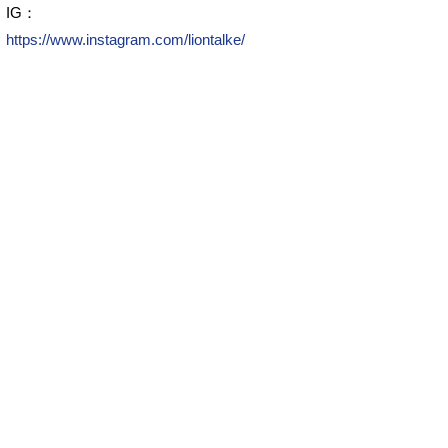
IG：
https://www.instagram.com/liontalke/