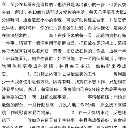
立。至少在我看來是這樣的，也許只是邁出很小的一步，但要反復
去做。所以，有10個方法可以改變你的生活，每天只需要花大概2
分鐘時間。通過這些小小的步驟，可以幫助你建立習慣，并使它們
更牢固。假以時日，你的生活就會發生巨變，而這個變化，是你現
在無法想象的。 為了在接下來的每一天，記得切實執行每
一件事，請寫下一個清單用于提醒自己。把它放在床頭柜上，這樣
你每天醒來就可以看到它；或者，把它放在你的工作區，這樣一早
上班就能看到。如果你喜歡，如果可能，在一至兩個星期后，詳細
說明你想要養成的習慣，并且每天多花一點時間來養成
它。 1、2分鐘之內著手去做最重要的工作 每周至
少一天我會使用這個方法。因為有時，我實在不想工作，只想躺在
沙發里犯懶。所以，每當這時，我會讓自己在2分鐘之內著手去做
最重要的工作。嗯，就這么回事兒。 事情都這樣：開始是
最難的部分。一旦行動起來，并投入地工作2分鐘，那么接下來繼
續工作就顯得容易而簡單。 2、在一天快結束時，反思總
結下 假如你在這天做了件好事，并且完成得很好，這會提
高你的自尊。（像這樣）如果你深思你做過的事，那么就對了。所