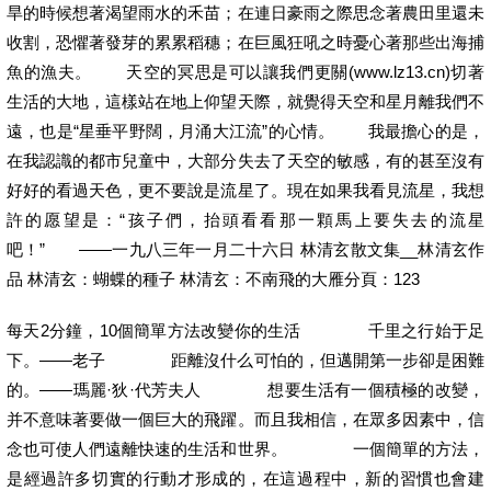
旱的時候想著渴望雨水的禾苗；在連日豪雨之際思念著農田里還未
收割，恐懼著發芽的累累稻穗；在巨風狂吼之時憂心著那些出海捕
魚的漁夫。 天空的冥思是可以讓我們更關(www.lz13.cn)切著
生活的大地，這樣站在地上仰望天際，就覺得天空和星月離我們不
遠，也是“星垂平野闊，月涌大江流”的心情。 我最擔心的是，
在我認識的都市兒童中，大部分失去了天空的敏感，有的甚至沒有
好好的看過天色，更不要說是流星了。現在如果我看見流星，我想
許的愿望是：“孩子們，抬頭看看那一顆馬上要失去的流星
吧！” ——一九八三年一月二十六日 林清玄散文集__林清玄作
品 林清玄：蝴蝶的種子 林清玄：不南飛的大雁分頁：123
每天2分鐘，10個簡單方法改變你的生活 千里之行始于足
下。——老子 距離沒什么可怕的，但邁開第一步卻是困難
的。——瑪麗·狄·代芳夫人 想要生活有一個積極的改變，
并不意味著要做一個巨大的飛躍。而且我相信，在眾多因素中，信
念也可使人們遠離快速的生活和世界。 一個簡單的方法，
是經過許多切實的行動才形成的，在這過程中，新的習慣也會建