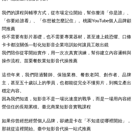
我們的課程與輔導方式，從市場定位開始，幫你釐清「你是誰」、
「你要給誰看」、「你想被怎麼記住」。桃園YouTube個人品牌顧
問推薦
你不需要有影片基礎，也不需要專業器材，甚至連上鏡恐懼、口條
卡卡都沒關係—彰化短影音企業培訓如何讓員工敢出鏡
我們陪你從零開始實作，用一次次真實演練，幫你建立內容邏輯與
操作流程。苗栗餐飲業短影音代操推薦
這些年來，我們陪過醫師、保險業務、餐飲老闆、創作者、品牌
主，甚至五十歲以上的學員，也都能從完全不懂剪片，到獨立產出
穩定內容。
因為我們知道，短影音不是一場比速度的戰爭，而是一場用內容經
營信任的長期累積。臺北商業短影音實戰課程
如果你曾經想經營個人品牌，卻總是卡在「不知道從哪裡開始」，
那就從這裡開始。臺中短影音代操一站式推薦