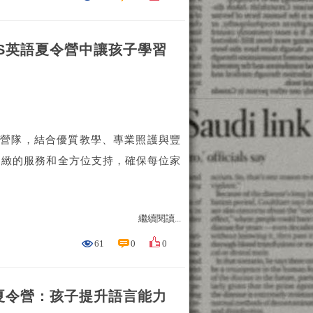
S英語夏令營中讓孩子學習
語營隊，結合優質教學、專業照護與豐
細緻的服務和全方位支持，確保每位家
繼續閱讀...
61
0
0
夏令營：孩子提升語言能力