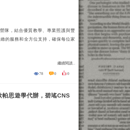
語營隊，結合優質教學、專業照護與豐
細緻的服務和全方位支持，確保每位家
繼續閱讀...
78
0
0
歐帕思遊學代辦，碧瑤CNS