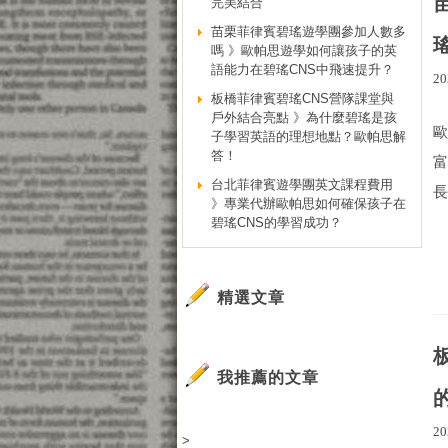
完美結合
苗栗菲律賓碧瑤遊學團參加人數多
嗎 》歐帕思遊學如何讓孩子的英
語能力在碧瑤CNS中飛速提升？
20
板橋菲律賓碧瑤CNS營隊課堂與
戶外結合亮點 》為什麼碧瑤是孩
子學習英語的理想地點？歐帕思解
答！
台北菲律賓遊學團英文課程費用
長
》專業代辦歐帕思如何確保孩子在
碧瑤CNS的學習成功？
精選文章
我推薦的文章
20
>