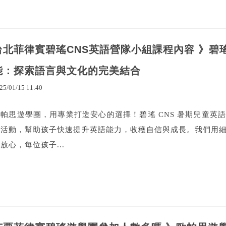
台北菲律賓碧瑤CNS英語營隊小組課程內容 》碧
能：探索語言與文化的完美結合
25
/
01
/
15
11
:
40
歐帕思遊學團，用專業打造安心的選擇！碧瑤 CNS 暑期兒童英
富活動，幫助孩子快速提升英語能力，收穫自信與成長。我們用
放心，每位孩子...