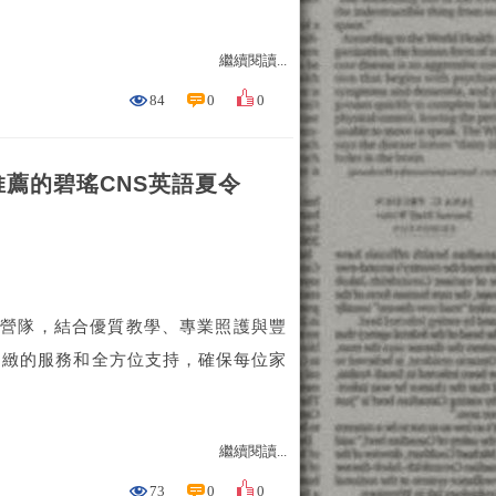
繼續閱讀...
84
0
0
薦的碧瑤CNS英語夏令
語營隊，結合優質教學、專業照護與豐
細緻的服務和全方位支持，確保每位家
繼續閱讀...
73
0
0