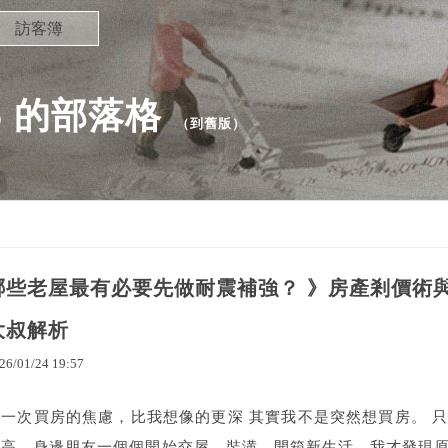
訪客簿
36 的部落格
（
到舊版
）
哪些老屋最有必要先做耐震補強？ 》房產剎價術
大叔解析
26
/
01
/
24
19
:
57
第一次買房的焦慮，比我想像的更深 其實我不是突然想買房。 
間高，身邊朋友一個個開始交屋、裝潢、開箱新生活，我才發現