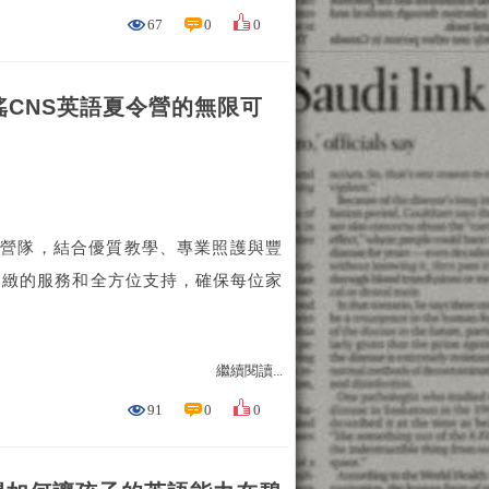
67
0
0
瑤CNS英語夏令營的無限可
語營隊，結合優質教學、專業照護與豐
細緻的服務和全方位支持，確保每位家
繼續閱讀...
91
0
0