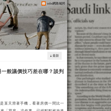
udn網路城邦
最新
與一般議價技巧差在哪？談判
只是某天滑著手機，看著房價一間比一
原來「買房」這件事，已經默默被放進