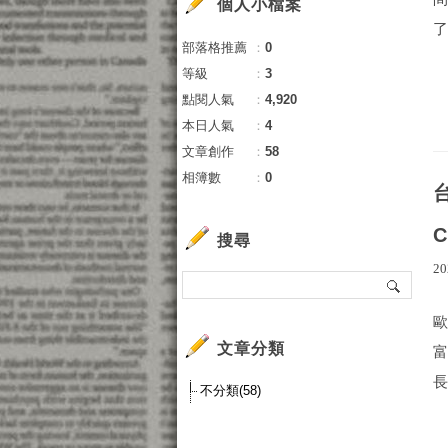
個人小檔案
了
部落格推薦
：
0
等級
：
3
點閱人氣
：
4,920
本日人氣
：
4
文章創作
：
58
相簿數
：
0
搜尋
20
文章分類
長
不分類(58)