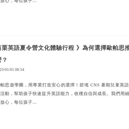
放心，每位孩子...
苗栗英語夏令營文化體驗行程 》為何選擇歐帕思推
營？
25
/
01
/
01
08
:
54
歐帕思遊學團，用專業打造安心的選擇！碧瑤 CNS 暑期兒童英
富活動，幫助孩子快速提升英語能力，收穫自信與成長。我們用
放心，每位孩子...