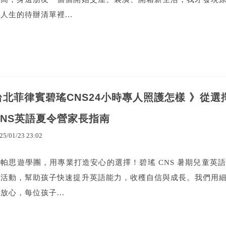
人生的待辦清單裡...
台北菲律賓碧瑤CNS24小時專人照護怎樣 》從
CNS英語夏令營家長指南
25
/
01
/
23
23
:
02
歐帕思遊學團，用專業打造安心的選擇！碧瑤 CNS 暑期兒童英
富活動，幫助孩子快速提升英語能力，收穫自信與成長。我們用
放心，每位孩子...