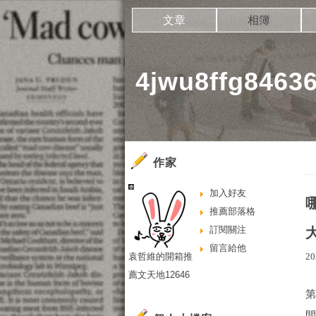
文章
相簿
4jwu8ffg846
作家
加入好友
推薦部落格
訂閱關注
留言給他
袁哲維的開箱推
20
薦文天地12646