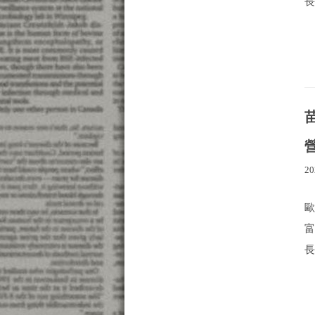
長
20
長