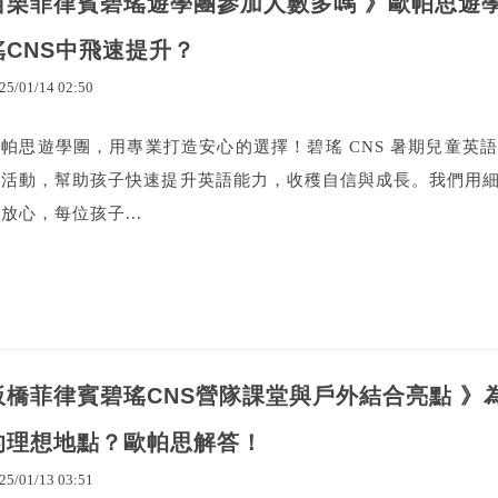
苗栗菲律賓碧瑤遊學團參加人數多嗎 》歐帕思遊
瑤CNS中飛速提升？
25
/
01
/
14
02
:
50
歐帕思遊學團，用專業打造安心的選擇！碧瑤 CNS 暑期兒童英
富活動，幫助孩子快速提升英語能力，收穫自信與成長。我們用
放心，每位孩子...
板橋菲律賓碧瑤CNS營隊課堂與戶外結合亮點 》
的理想地點？歐帕思解答！
25
/
01
/
13
03
:
51