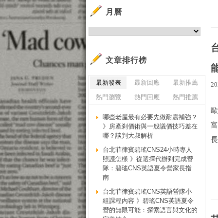
月曆
文章排行榜
最新發表
最新回應
最新推薦
20
熱門瀏覽
熱門回應
熱門推薦
哪些老屋最有必要先做耐震補強？
》房產剎價術與一般議價技巧差在
哪？談判大叔解析
長
台北菲律賓碧瑤CNS24小時專人
照護怎樣 》從選擇代辦到完成營
隊：碧瑤CNS英語夏令營家長指
南
台北菲律賓碧瑤CNS英語營隊小
組課程內容 》碧瑤CNS英語夏令
營的無限可能：探索語言與文化的