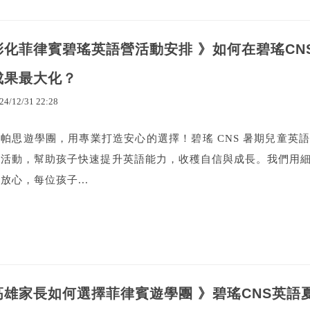
彰化菲律賓碧瑤英語營活動安排 》如何在碧瑤CN
成果最大化？
24
/
12
/
31
22
:
28
歐帕思遊學團，用專業打造安心的選擇！碧瑤 CNS 暑期兒童英
富活動，幫助孩子快速提升英語能力，收穫自信與成長。我們用
放心，每位孩子...
高雄家長如何選擇菲律賓遊學團 》碧瑤CNS英語