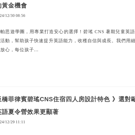
的黃金機會
24
/
12
/
30
08
:
56
歐帕思遊學團，用專業打造安心的選擇！碧瑤 CNS 暑期兒童英
富活動，幫助孩子快速提升英語能力，收穫自信與成長。我們用
放心，每位孩子...
板橋菲律賓碧瑤CNS住宿四人房設計特色 》選對
英語夏令營效果更顯著
24
/
12
/
29
11
:
11