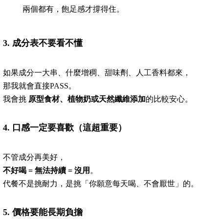
兩個都有，飽足感才撐得住。
3.
成分表不要看不懂
如果成分一大串、什麼增稠、甜味劑、人工香料都來，
那我就會直接PASS。
我會挑
原型食材、植物奶或天然纖維添加
的比較安心。
4.
口感一定要喜歡（這超重要）
不管成分再美好，
不好喝 = 無法持續 = 沒用
。
代餐不是挑耐力，是挑「你願意每天喝、不會厭世」的。
5.
價格要能長期負擔