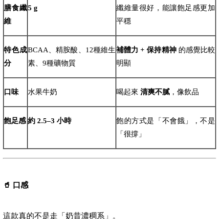
膳食纖
5 g
纖維量很好，能讓飽足感更加
維
平穩
特色成
BCAA、精胺酸、12種維生
補體力 + 保持精神
的感覺比較
分
素、9種礦物質
明顯
口味
水果牛奶
喝起來
清爽不膩
，像飲品
飽足感
約 2.5–3 小時
飽的方式是「不會餓」，不是
「很撐」
🥤
口感
這款真的不是走「奶昔濃稠系」。