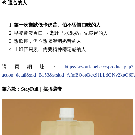
🎯
適合的人
第一次嘗試低卡奶昔、怕不習慣口味的人
早餐常沒胃口 → 想用「水果奶」先暖胃的人
想飲控，但不想喝濃稠奶昔的人
上班容易累、需要精神穩定感的人
購買網址：
https://www.labelle.cc/product.php?
action=detail&pid=B153&srsltid=AfmBOopBex91LLdONy2kpO
第六款：StayFull｜搖搖袋餐