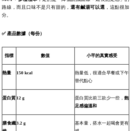
路線，而且口味不是只有甜的，
還有鹹湯可以選
，這點很加
分。
✅
產品數據（每份）
指標
數值
小芊的真實感受
熱量
150 kcal
熱量低，很適合早餐或下午
替代點心
蛋白質
12 g
蛋白質比前三款少一些，
飽
足感偏溫和
膳食纖
3.2 g
基本量，搭水一起喝會更有
維
感