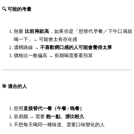
🔍
可能的考量
熱量
比前兩款高
，如果你是「想替代早餐／下午口渴就
喝一下」→ 可能會太有存在感
濃稠路線 →
不喜歡稠口感的人可能會覺得太厚
價格比一般偏高 → 長期喝需要看預算
🎯
適合的人
想用
直接替代一餐（午餐 / 晚餐）
容易餓 → 需要
飽一點、撐比較久
不想每天喝同一種味道、需要口味變化的人