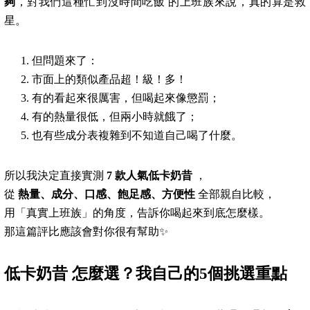
夠
，對我們這種忙到沒時間吃飯 的上班族來說，真的算是救
星。
但問題來了：
市面上的類似產品超！級！多！
有的看起來很厲害，但喝起來像懲罰；
有的熱量很低，但兩小時就餓了；
也有些成分表複雜到不知道自己喝了什麼。
所以我決定直接實測
7 款人氣低卡奶昔
，
從
熱量、成分、口感、飽足感、方便性
全部親自比較，
用「真實上班族」的角度，告訴你喝起來到底怎麼樣。
那這篇評比應該會對你很有幫助✨
低卡奶昔
怎麼選？我自己的5個挑選重點