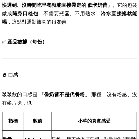
快遲到、沒時間吃早餐就能直接帶走的
低卡奶昔
」。它的包裝
做成
隨身口栓包
，不需要瓶器、不用熱水，
冷水直接搖就能
喝
，這點對通勤族真的很友善。
✅
產品數據（每份）
🥤
口感
啵啵飲的口感是
「像奶昔不是代餐粉」
那種，沒有粉感、沒
有麥片味，也
指標
數值
小芊的真實感受