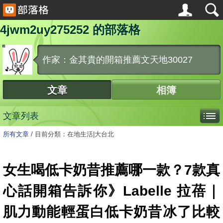
4jwm2uy275252 的部落格
作家：金其貴的開箱推薦文天地30027
文章
相簿
文章列表
所有文章
/
目前分類：在地生活|大台北
女生喝低卡奶昔推薦哪一款？7款真
心話開箱告訴你》Labelle 拉蓓｜
肌力動能輕蛋白低卡奶昔冰了比較