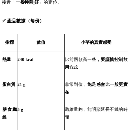
接近「
一餐剛剛好
」的定位。
✅
產品數據（每份）
指標
數值
小芊的真實感受
熱量
240 kcal
比前兩款高一些，
要謹慎控制飲
用方式
蛋白質
21 g
非常到位，
飽足感會比一般更實
在
膳食纖
5 g
纖維量夠，能明顯延長不餓的時
維
間