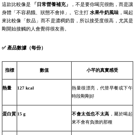
這款比較像是
「日常營養補充」
，不是要你喝完很飽，而是讓
身體「不容易餓、狀態不會掉」。它主打
水果牛奶風味
，喝起
來比較像「飲品」而不是濃稠奶昔，所以接受度很高，尤其是
剛開始接觸的人會覺得很友善。
✅
產品數據（每份）
指標
數值
小芊的真實感受
熱量
127 kcal
熱量很漂亮，代替早餐或下午
時段剛剛好
蛋白質
15 g
不會太低也不太高
，屬於喝起
來不會有負擔的那種