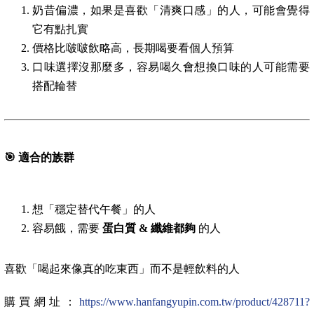
奶昔偏濃，如果是喜歡「清爽口感」的人，可能會覺得
它有點扎實
價格比啵啵飲略高，長期喝要看個人預算
口味選擇沒那麼多，容易喝久會想換口味的人可能需要
搭配輪替
🎯
適合的族群
想「穩定替代午餐」的人
容易餓，需要
蛋白質 & 纖維都夠
的人
喜歡「喝起來像真的吃東西」而不是輕飲料的人
購買網址：
https://www.hanfangyupin.com.tw/product/428711?