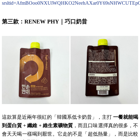
srsltid=AfmBOoo0NXUlWQHKO2NeehAXar0Y69sNHWCUTEpC
第三款：RENEW PHY｜巧口奶昔
這款算是近兩年很紅的「韓國系低卡奶昔」，主打
一餐就能喝
到蛋白質 + 纖維 + 維生素礦物質
，而且口味選擇真的很多，不
會天天喝一樣喝到厭世。它走的不是「超低熱量」，而是比較