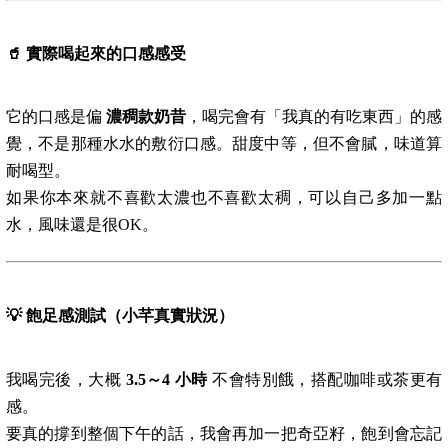
🥤
實際喝起來的口感感受
它的口感是偏
濃稠款奶昔
，喝完會有「我真的有吃東西」的感
覺，不是那種水水的敷衍口感。甜度中等，但不會膩，味道算
耐喝型。
如果你本來就不喜歡太濃也不喜歡太稠，可以自己多加一點
水，風味還是很OK。
💡
飽足感測試（小芊真實狀況）
我喝完後，大概
3.5～4 小時
不會特別餓，搭配咖啡或茶更有
感。
要真的撐到整個下午的話，我會再加一把奇亞籽，飽到會忘記