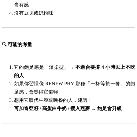
會有感
沒有豆味或奶粉味
🔍
可能的考量
它的飽足感是「溫柔型」→
不適合要撐 4 小時以上不吃
的人
如果你習慣像 RENEW PHY 那種「一杯等於一餐」的飽
足感，會覺得它偏輕
想用它取代午餐或晚餐的人，建議：
可加奇亞籽 / 高蛋白牛奶 / 攪入燕麥 → 飽足會升級