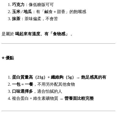
巧克力
：像低糖版可可
玉米 / 地瓜
：有「鹹食＋甜香」的飽嘴感
抹茶
：茶味偏柔，不會苦
是屬於
喝起來有溫度、有「食物感」
。
⭐
優點
蛋白質量高（21g）+ 纖維夠（5g）→ 飽足感真的有
一包 = 一餐
，不用另外配其他食物
口味選擇多
，適合怕膩的人
複合蛋白 + 維生素礦物質 →
營養面比較完整