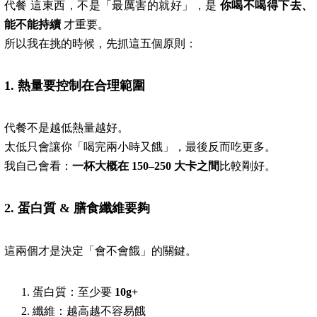
代餐 這東西，不是「最厲害的就好」，是
你喝不喝得下去、
能不能持續
才重要。
所以我在挑的時候，先抓這五個原則：
1.
熱量要控制在合理範圍
代餐不是越低熱量越好。
太低只會讓你「喝完兩小時又餓」，最後反而吃更多。
我自己會看：
一杯大概在 150–250 大卡之間
比較剛好。
2.
蛋白質 & 膳食纖維要夠
這兩個才是決定「會不會餓」的關鍵。
蛋白質：至少要
10g+
纖維：越高越不容易餓