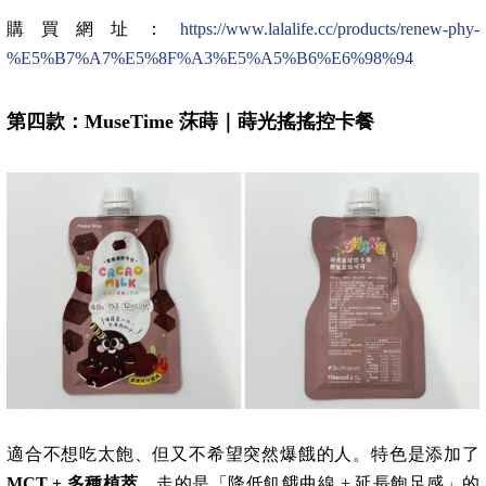
購買網址：
https://www.lalalife.cc/products/renew-phy-
%E5%B7%A7%E5%8F%A3%E5%A5%B6%E6%98%94
第四款：MuseTime 莯蒔｜蒔光搖搖控卡餐
適合不想吃太飽、但又不希望突然爆餓的人。特色是添加了
MCT + 多種植萃
，走的是「降低飢餓曲線 + 延長飽足感」的