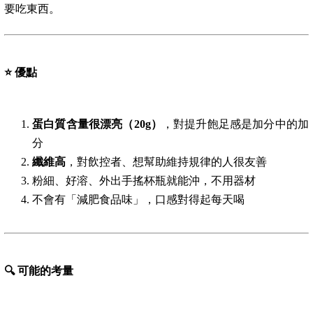
要吃東西。
⭐
優點
蛋白質含量很漂亮（20g）
，對提升飽足感是加分中的加
分
纖維高
，對飲控者、想幫助維持規律的人很友善
粉細、好溶、外出手搖杯瓶就能沖，不用器材
不會有「減肥食品味」，口感對得起每天喝
🔍
可能的考量