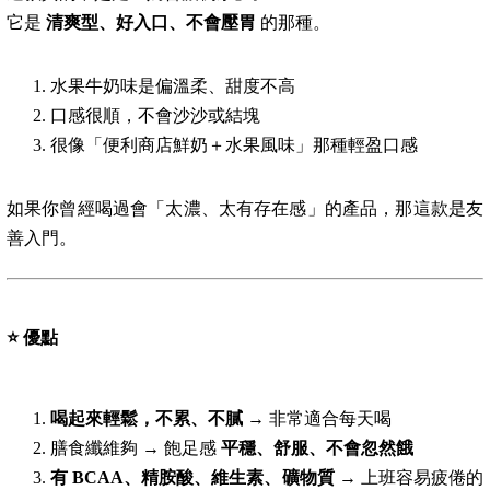
它是
清爽型、好入口、不會壓胃
的那種。
水果牛奶味是偏溫柔、甜度不高
口感很順，不會沙沙或結塊
很像「便利商店鮮奶＋水果風味」那種輕盈口感
如果你曾經喝過會「太濃、太有存在感」的產品，那這款是友
善入門。
⭐
優點
喝起來輕鬆，不累、不膩
→ 非常適合每天喝
膳食纖維夠 → 飽足感
平穩、舒服、不會忽然餓
有 BCAA、精胺酸、維生素、礦物質
→ 上班容易疲倦的