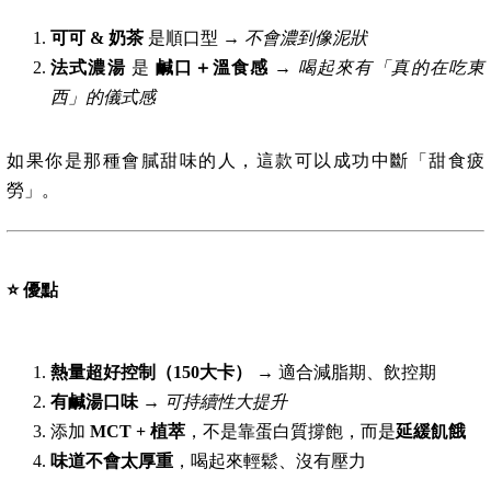
可可 & 奶茶
是順口型 →
不會濃到像泥狀
法式濃湯
是
鹹口＋溫食感
→
喝起來有「真的在吃東
西」的儀式感
如果你是那種會膩甜味的人，這款可以成功中斷「甜食疲
勞」。
⭐
優點
熱量超好控制（150大卡）
→ 適合減脂期、飲控期
有鹹湯口味
→
可持續性大提升
添加
MCT + 植萃
，不是靠蛋白質撐飽，而是
延緩飢餓
味道不會太厚重
，喝起來輕鬆、沒有壓力