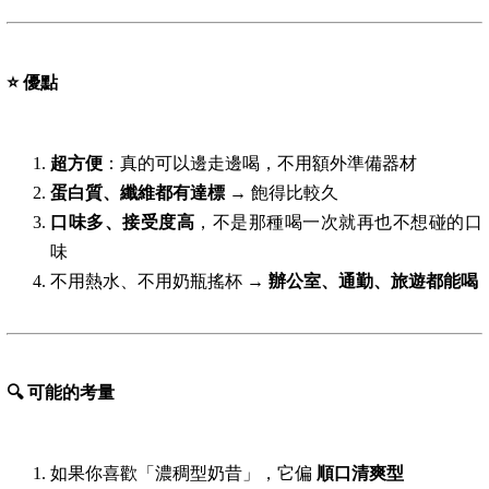
⭐
優點
超方便
：真的可以邊走邊喝，不用額外準備器材
蛋白質、纖維都有達標
→ 飽得比較久
口味多、接受度高
，不是那種喝一次就再也不想碰的口
味
不用熱水、不用奶瓶搖杯 →
辦公室、通勤、旅遊都能喝
🔍
可能的考量
如果你喜歡「濃稠型奶昔」，它偏
順口清爽型