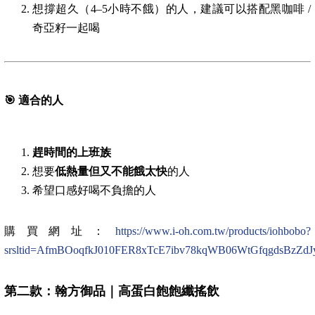
想撐超久（4–5小時不餓）的人，建議可以搭配黑咖啡 /
奇亞籽一起喝
🎯
適合的人
趕時間的上班族
想要
低熱量但又不能餓太快
的人
希望口感好喝不負擔的人
購買網址：
https://www.i-oh.com.tw/products/iohbobo?
srsltid=AfmBOoqfkJ010FER8xTcE7ibv78kqWB06WtGfqgdsBzZd
第二款：翰方御品｜高蛋白飽飽纖搖飲