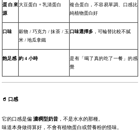
蛋白來
大豆蛋白 + 乳清蛋白
複合蛋白，不容易單調、口感比
源
純植物蛋白好
口味
穀物 / 巧克力 / 抹茶 / 玉
口味選擇多
，可輪替比較不膩
米 / 地瓜拿鐵
飽足感
約 4 小時
是有「喝了真的吃了一餐」的感
覺
🥤
口感
它的口感是偏
濃稠型奶昔
，不是水水的那種。
味道本身做得算好，不會有植物蛋白或營養粉的怪味。