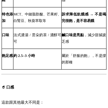
特色添
MCT、中鏈脂肪酸、芒果籽、
訴求降低飢餓感 → 不是喝
加
白腎豆、秋葵萃取等
完很飽，是不容易餓
口味
法式濃湯 / 雲朵奶茶 / 濃醇可
鹹口味是亮點
，減少甜膩疲
可
乏感
飽足感
約 2.5–3 小時
屬於「舒服的飽」，不是撐
的那種
🥤
口感
這款跟其他最大不同是：