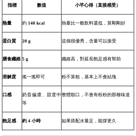
指標
數值
小芊心得（直接感受）
熱量
約
140 kcal
熱量比一般飲料還低，算剛剛好
蛋白質
20 g
這個很優秀，含量可以接受
膳食纖維
5 g
纖維高，對延長飽足感有幫助
溶解度
搖一搖即可
粉不算粗，基本上不會結塊
口感
奶昔偏濃、甜度中
整體順口，不會有粉粉的那種味道
等
飽足感
約 4 小時
如果搭配水量足，能撐更久