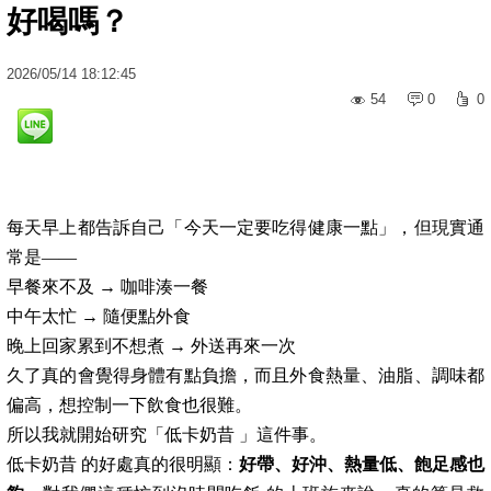
好喝嗎？
2026
/
05
/
14
18:12:45
54
0
0
每天早上都告訴自己「今天一定要吃得健康一點」，但現實通
常是——
早餐來不及 → 咖啡湊一餐
中午太忙 → 隨便點外食
晚上回家累到不想煮 → 外送再來一次
久了真的會覺得身體有點負擔，而且外食熱量、油脂、調味都
偏高，想控制一下飲食也很難。
所以我就開始研究「低卡奶昔 」這件事。
低卡奶昔 的好處真的很明顯：
好帶、好沖、熱量低、飽足感也