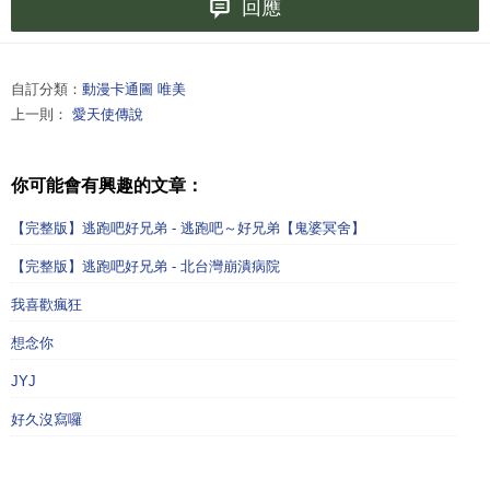
回應
自訂分類：
動漫卡通圖 唯美
上一則：
愛天使傳說
你可能會有興趣的文章：
【完整版】逃跑吧好兄弟 - 逃跑吧～好兄弟【鬼婆冥舍】
【完整版】逃跑吧好兄弟 - 北台灣崩潰病院
我喜歡瘋狂
想念你
JYJ
好久沒寫囉