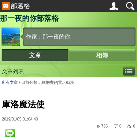
那一夜的你部落格
作家：那一夜的你
文章
相簿
文章列表
所有文章
/
目前分類：興趣嗜好|電玩動漫
庫洛魔法使
2019
/
01
/
05
01:04:40
735
0
0