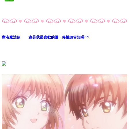
庫洛魔法使 這是我最喜歡的圖 侵權請告知喔^^