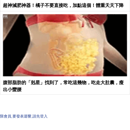
超神減肥神器！橘子不要直接吃，加點這個！體重天天下降
PR
腹部脂肪的「剋星」找到了，常吃這幾物，吃走大肚囊，瘦
出小蠻腰
限會員,要發表迴響,請先登入