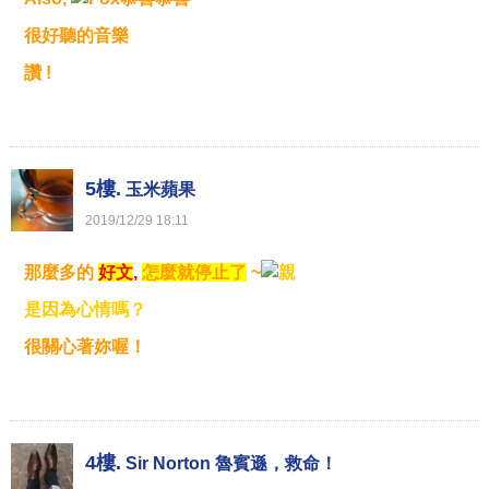
很好聽的音樂
讚 !
5樓.
玉米蘋果
2019
/
12
/
29
18
:
11
那麼多的
好文
,
怎麼就停止了
~
是因為心情嗎？
很關心著妳喔！
4樓.
Sir Norton 魯賓遜，救命！