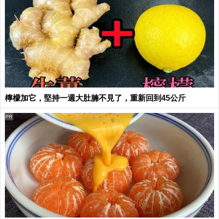
檸檬加它，堅持一週大肚腩不見了，重新回到45公斤
PR