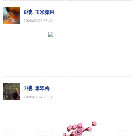
8樓.
玉米蘋果
2020
/
09
/
08
06
:
42
許久 沒有動靜了 ~
過來 看看您
順候 : 元氣早安喔！
7樓.
李翠梅
2020
/
01
/
24
20
:
32