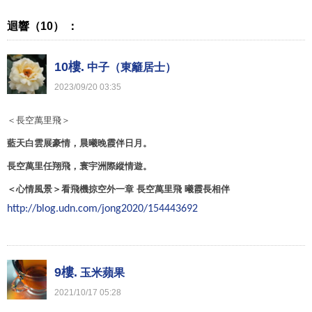
迴響（10） ：
10樓.
中子（東籬居士）
2023
/
09
/
20
03
:
35
＜長空萬里飛＞
藍天白雲展豪情，晨曦晚霞伴日月。
長空萬里任翔飛，寰宇洲際縱情遊。
＜心情風景＞
看飛機掠空外一章
長空萬里飛
曦霞長相伴
http://blog.udn.com/jong2020/154443692
9樓.
玉米蘋果
2021
/
10
/
17
05
:
28