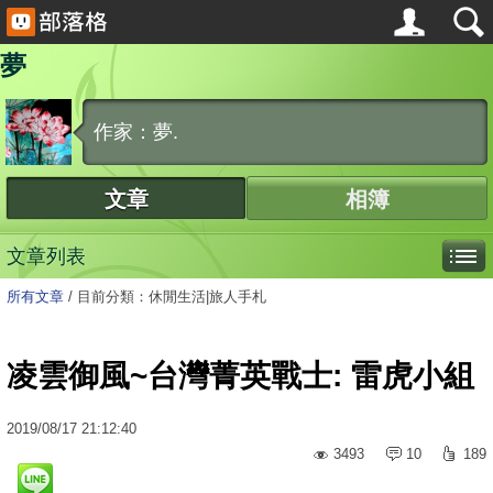
夢
作家：夢.
文章
相簿
文章列表
所有文章
/
目前分類：休閒生活|旅人手札
凌雲御風~台灣菁英戰士: 雷虎小組
2019
/
08
/
17
21:12:40
3493
10
189