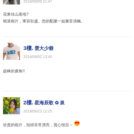
2019
/
09
/
09
21
:
47
花東佳山基地?
精湛相片，軍容壯盛。您的配樂一如雅音清幽。
3樓.
雲大少爺
2019
/
09
/
02
13
:
40
超棒的廣角!!
2樓.
星海辰歌 ✿ 泉
2019
/
08
/
23
12
:
25
珍貴的相片，拍得非常漂亮，賞心悅目～