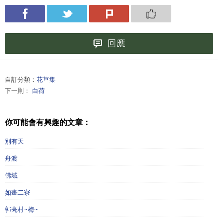
回應
自訂分類：
花草集
下一則：
白荷
你可能會有興趣的文章：
別有天
舟渡
佛域
如畫二寮
郭亮村~梅~