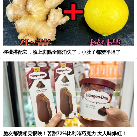
檸檬搭配它，臉上斑點全部消失了，小肚子都變平坦了
PR
脆友都說相見恨晚！苦甜72%比利時巧克力 大人味爆紅！