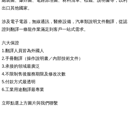
總裝圖、爆炸圖、電路原理圖、材料清單、標籤、說明書等，以利
出口其他國家。
涉及電子電器，無線通訊，醫療設備，汽車類說明文件翻譯，從認
證到翻譯一條龍作業滿足到客戶一站式需求。
六大保證
1.翻譯人員皆為外國人
2.手冊翻譯（操作說明書／內部技術文件）
3.承接的領域最廣泛
4.不限制售後服務期限及修改次數
5.付款方式最透明
6.工業用途翻譯最專業
立即點選上方圖片與我們聯繫