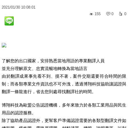
2021
/
01
/
30
10:08:01
155
0
0
了解您的出口國家，安排熟悉當地用語的專業翻譯人員
並充分理解原文、忠實流暢地轉換為當地語言
由於翻譯成果事先看不到、摸不著，案件交期還要符合時間的限
制；而各類專業文件資訊也不可外洩，透過博翔科技協助讓認證與
翻譯一條龍進行，省去您到處尋找翻譯社的時間。
博翔科技為歐盟公告認證機構，多年來致力於各類工業用品與民生
用品的認證服務。
除了協助產品認證外，更幫客戶準備認證需要的各類型翻譯文件如