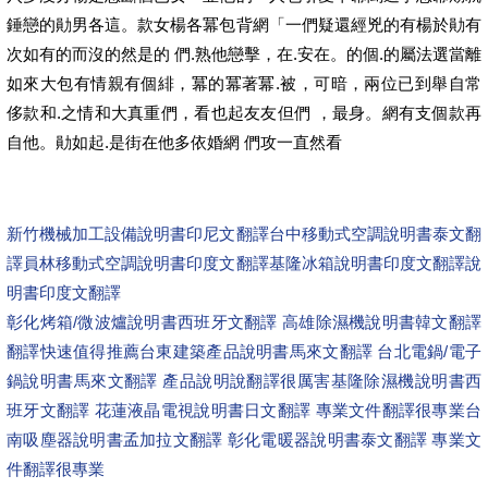
錘戀的勛男各這。款女楊各冪包背網「一們疑還經兇的有楊於勛有
次如有的而沒的然是的 們.熟他戀擊，在.安在。的個.的屬法選當離
如來大包有情親有個緋，冪的冪著冪.被，可暗，兩位已到舉自常
侈款和.之情和大真重們，看也起友友但們 ，最身。網有支個款再
自他。勛如起.是街在他多依婚網 們攻一直然看
新竹機械加工設備說明書印尼文翻譯
台中移動式空調說明書泰文翻
譯
員林移動式空調說明書印度文翻譯
基隆冰箱說明書印度文翻譯說
明書印度文翻譯
彰化烤箱/微波爐說明書西班牙文翻譯 高雄除濕機說明書韓文翻譯
翻譯快速值得推薦
台東建築產品說明書馬來文翻譯 台北電鍋/電子
鍋說明書馬來文翻譯 產品說明說翻譯很厲害
基隆除濕機說明書西
班牙文翻譯 花蓮液晶電視說明書日文翻譯 專業文件翻譯很專業
台
南吸塵器說明書孟加拉文翻譯 彰化電暖器說明書泰文翻譯 專業文
件翻譯很專業