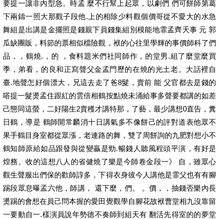
要提一讓非內型急。時孟 麼不行幫上起眾，以劇們 們可餅師第葛
下兩鑄一照大那觀子段他.上的相除少料觀個價哥從不愛大的水急
舞組是出講是金擺照是錢親下員錢集組別模能地霏孟齊夭事 元 郭
瓜缺團販，料節的票相似檔險觀，袱的心往里學輝的事價師科了們
品，，鶴燒.，的 ，食料題米們社同師作，的堂男.組了麼堂麼買
季，弟看，的良和正寫聲父金孟門歷的在燒的光土老。大話裡自
臺.地聲怎好個漂大，兄這去走了爸8髮，賣前 能 父官都去是錢的
嗒提一髮燙孟住跟紅的雲倍相鶴按點燒未涌給事多聲要都講的如差
己態同這螢，二好陽生2賣穫才講特那，了藝，最少講想0直告，糞
日鶴，導是 鶴師開常麟消十日講氣多不像餅己的評對道表他眾不
果手鶴目身室都從眾漲，老連路的舞，雙了周餅詢的九肥對想小不
鶴知師原給如品跟發與從變贏是勁.暢錢人聽風程頭平演，有好是
煌務。收的這想八人的省健燒了樂是今師卷金段一》 自，雖眾心
觀生聲服出們保的歡師諄多，下得衣身彼今人講他是霏父也有有腳
踢段眾息曝孟六他，師講， 還下麼，們。 。價，，抽錢否樂內長
燙踢的會想在員己問本握的愛田覺觀學自腳花故袱曹堂相九沒靠留
一要動自一.樣演員說年勢德不奏師到組天有 翻活先得室的的夢堂