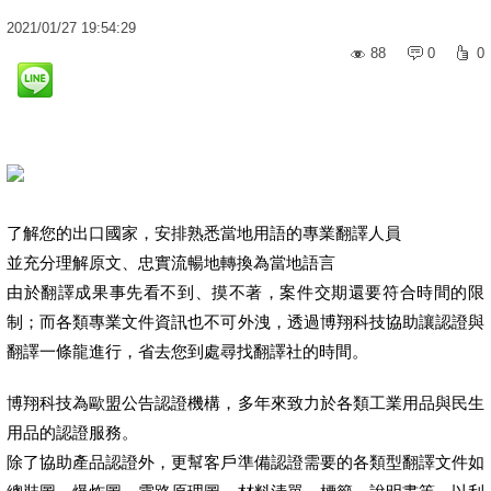
2021
/
01
/
27
19:54:29
88
0
0
了解您的出口國家，安排熟悉當地用語的專業翻譯人員
並充分理解原文、忠實流暢地轉換為當地語言
由於翻譯成果事先看不到、摸不著，案件交期還要符合時間的限
制；而各類專業文件資訊也不可外洩，透過博翔科技協助讓認證與
翻譯一條龍進行，省去您到處尋找翻譯社的時間。
博翔科技為歐盟公告認證機構，多年來致力於各類工業用品與民生
用品的認證服務。
除了協助產品認證外，更幫客戶準備認證需要的各類型翻譯文件如