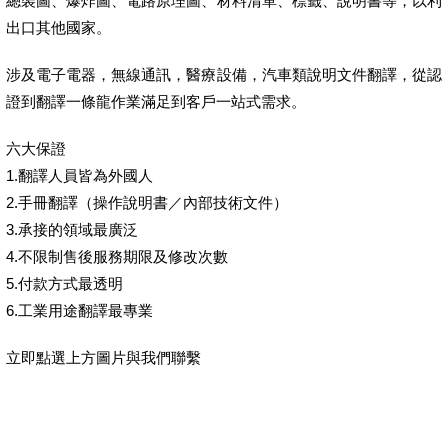
總裝圖、爆炸圖、電路原理圖、材料清單、標籤、說明書等，以利
出口其他國家。
涉及電子電器，無線通訊，醫療設備，汽車類說明文件翻譯，從認
證到翻譯一條龍作業滿足到客戶一站式需求。
六大保證
1.翻譯人員皆為外國人
2.手冊翻譯（操作說明書／內部技術文件）
3.承接的領域最廣泛
4.不限制售後服務期限及修改次數
5.付款方式最透明
6.工業用途翻譯最專業
立即點選上方圖片與我們聯繫