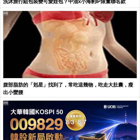
洗沐旅行組包裝變可愛娃包？中油x小海豹IP限量聯名款
PR
腹部脂肪的「剋星」找到了，常吃這幾物，吃走大肚囊，瘦
出小蠻腰
PR