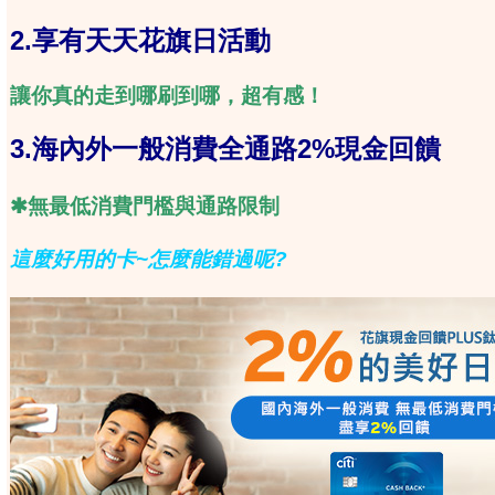
2.享有天天花旗日活動
讓你真的走到哪刷到哪，超有感！
3.海內外一般消費全通路2%現金回饋
✱無最低消費門檻與通路限制
這麼好用的卡~怎麼能錯過呢?