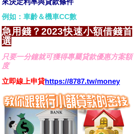
來決定利率與貸款條件
例如：車齡＆機車CC數
急用錢？2023快速小額借錢首
選
只要一分鐘就可獲得專屬貸款優惠方案額
度
立即線上申貸
https://8787.tw/money