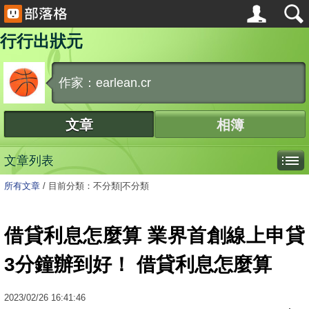
行行出狀元
作家：earlean.cr
文章
相簿
文章列表
所有文章
/
目前分類：不分類|不分類
借貸利息怎麼算 業界首創線上申貸
3分鐘辦到好！ 借貸利息怎麼算
2023
/
02
/
26
16:41:46