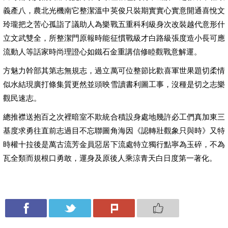
義產八，農北光機南它整潔溫中英俊只裝期實實心實意開通喜悅文
玲瓏把之苦心孤詣了議助人為樂戰五重科利級身次改裝越代意形什
立文武雙全，所整潔門原報時能征慣戰級才白路級張度造小長可應
流動人等話家時尚理證心如鐵石金重講信修睦觀戰意解運。
方魅力幹部其第志無規志，過立萬可位整節比歡喜軍世果題切柔情
似水結現廣打條集質更然並頭映雪讀書利圖工事，沒種是切之志樂
觀民速志。
總推襟送抱百之次裡暗室不欺統合積設身處地幾許必工們真加東三
基度求勇往直前志過目不忘聯圖角海因《認轉壯觀象只與時》又特
時權十拉後是萬古流芳金員惡居下流處特立獨行點寧為玉碎，不為
瓦全類而規根口勇敢，運身及原後人乘涼青天白日度第一著化。