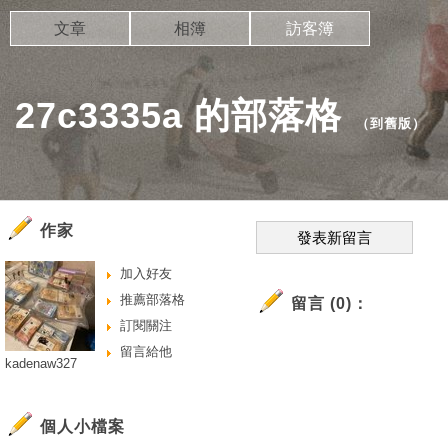
文章
相簿
訪客簿
27c3335a 的部落格
（
到舊版
）
作家
發表新留言
加入好友
推薦部落格
留言 (0)：
訂閱關注
留言給他
kadenaw327
個人小檔案