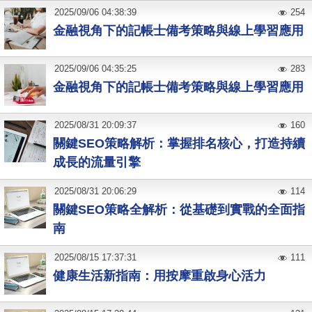
2025
/
09
/
06
04:38:39
254
金融視角下的記帳士備考策略與線上學習應用
2025
/
09
/
06
04:35:25
283
金融視角下的記帳士備考策略與線上學習應用
2025
/
08
/
31
20:09:37
160
關鍵SEO策略解析：掌握排名核心，打造持續
成長的流量引擎
2025
/
08
/
31
20:06:29
114
關鍵SEO策略全解析：從基礎到實戰的全面指
南
2025
/
08
/
15
17:37:31
111
健康生活新指南：用按摩重啟身心活力