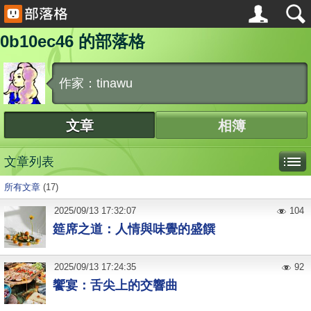
0b10ec46 的部落格
作家：tinawu
文章
相簿
文章列表
所有文章
(17)
2025
/
09
/
13
17:32:07
104
筵席之道：人情與味覺的盛饌
2025
/
09
/
13
17:24:35
92
饗宴：舌尖上的交響曲