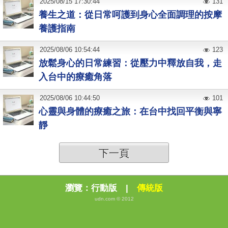
2025
/
08
/
15
17:30:44
131
養生之道：從日常呵護到身心全面調理的按摩
養護指南
2025
/
08
/
06
10:54:44
123
放鬆身心的日常練習：從壓力中釋放自我，走
入台中的療癒角落
2025
/
08
/
06
10:44:50
101
心靈與身體的療癒之旅：在台中找回平衡與寧
靜
下一頁
瀏覽：
行動版
|
傳統版
udn.com © 2012