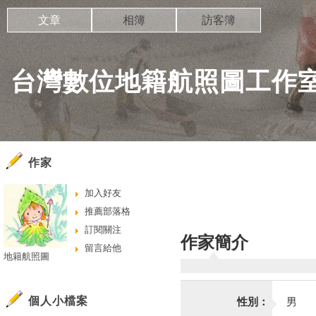
文章
相簿
訪客簿
台灣數位地籍航照圖工作
作家
加入好友
推薦部落格
訂閱關注
作家簡介
留言給他
地籍航照圖
個人小檔案
性別：
男