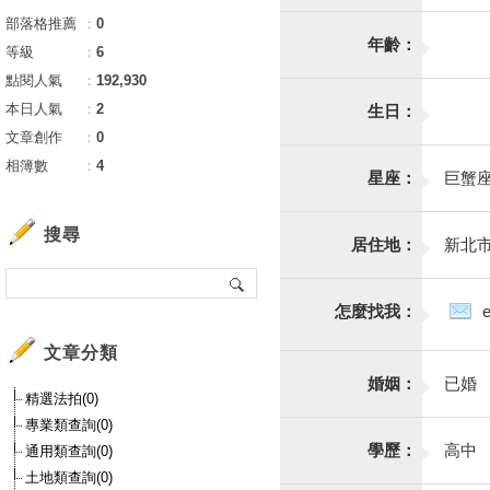
部落格推薦
：
0
年齡：
等級
：
6
點閱人氣
：
192,930
本日人氣
：
2
生日：
文章創作
：
0
相簿數
：
4
星座：
巨蟹
搜尋
居住地：
新北
怎麼找我：
文章分類
婚姻：
已婚
精選法拍(0)
專業類查詢(0)
學歷：
高中
通用類查詢(0)
土地類查詢(0)