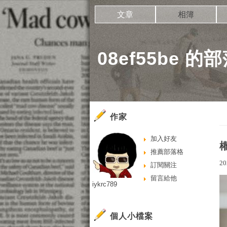
文章
相簿
08ef55be 的
作家
加入好友
推薦部落格
20
訂閱關注
留言給他
iykrc789
個人小檔案