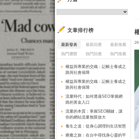
文章排行榜
20
最新發表
最新回應
最新推薦
熱門瀏覽
熱門回應
熱門推薦
權益與專業的交織：記帳士養成之
路與社會保障
權益與專業的交織：記帳士養成之
路與社會保障
流量時代：如何透過SEO掌握網
路的黃金入口
流量的本質：掌握SEO關鍵，讓
你的網站流量無限放大
養生之道：從身心調理到生活智慧
療癒之旅：在台中尋找身心靈的平