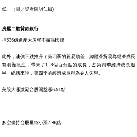
低。（圖／記者陳明仁攝)
房屋二胎貸款銀行
捐536億遺產大房就不撤張國煒
此外，油價下跌推升了第四季的貿易順差，總體淨貿易為經濟成長
有明顯挹注，帶來了1 .8個百分點的成長，占第四季經濟成長逾
半。總括來說，第四季的經濟成長稍為令人失望。
美股大漲激勵台股開盤漲6.91點
多空僵持台股量縮小漲7.96點