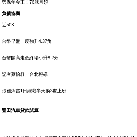
勞保年金王！76歲月領
負債協商
近50K
台幣早盤一度強升4.37角
台幣開高走低終場小升8.2分
記者蔡怡杼╱台北報導
張國煒當1日總裁半天換3處上班
豐田汽車貸款試算