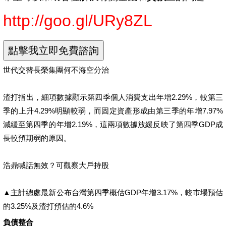
http://goo.gl/URy8ZL
世代交替長榮集團何不海空分治
渣打指出，細項數據顯示第四季個人消費支出年增2.29%，較第三
季的上升4.29%明顯較弱，而固定資產形成由第三季的年增7.97%
減緩至第四季的年增2.19%，這兩項數據放緩反映了第四季GDP成
長較預期弱的原因。
浩鼎喊話無效？可觀察大戶持股
▲主計總處最新公布台灣第四季概估GDP年增3.17%，較巿場預估
的3.25%及渣打預估的4.6%
負債整合