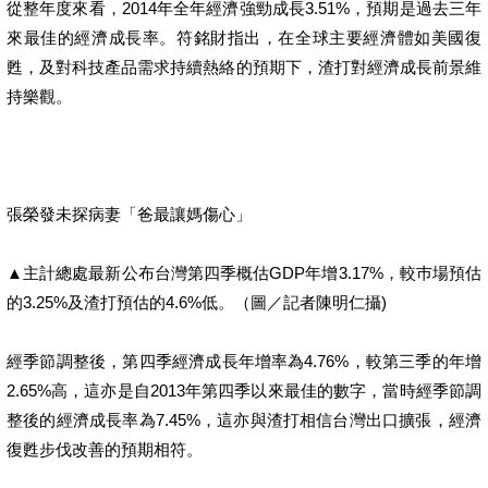
從整年度來看，2014年全年經濟強勁成長3.51%，預期是過去三年
來最佳的經濟成長率。符銘財指出，在全球主要經濟體如美國復
甦，及對科技產品需求持續熱絡的預期下，渣打對經濟成長前景維
持樂觀。
張榮發未探病妻「爸最讓媽傷心」
▲主計總處最新公布台灣第四季概估GDP年增3.17%，較巿場預估
的3.25%及渣打預估的4.6%低。（圖／記者陳明仁攝)
經季節調整後，第四季經濟成長年增率為4.76%，較第三季的年增
2.65%高，這亦是自2013年第四季以來最佳的數字，當時經季節調
整後的經濟成長率為7.45%，這亦與渣打相信台灣出口擴張，經濟
復甦步伐改善的預期相符。