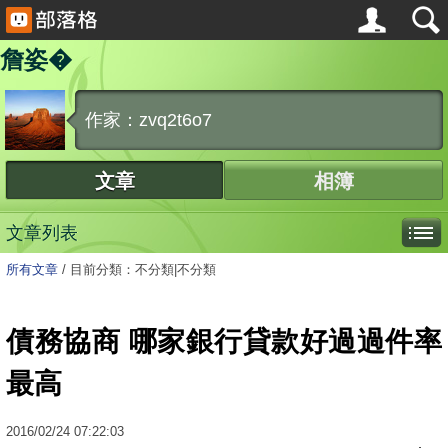
詹姿�
作家：zvq2t6o7
文章
相簿
文章列表
所有文章
/
目前分類：不分類|不分類
債務協商 哪家銀行貸款好過過件率
最高
2016
/
02
/
24
07:22:03