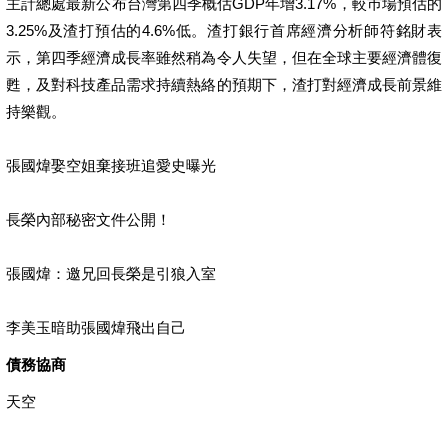
主計總處最新公布台灣第四季概估GDP年增3.17%，較巿場預估的
3.25%及渣打預估的4.6%低。渣打銀行首席經濟分析師符銘財表
示，第四季經濟成長率雖然稍為令人失望，但在全球主要經濟體復
甦，及對科技產品需求持續熱絡的預期下，渣打對經濟成長前景維
持樂觀。
張國煒娶空姐棄接班追愛史曝光
長榮內部秘密文件公開！
張國煒：邀兄回長榮是引狼入室
李美玉暗助張國煒飛出自己
債務協商
天空