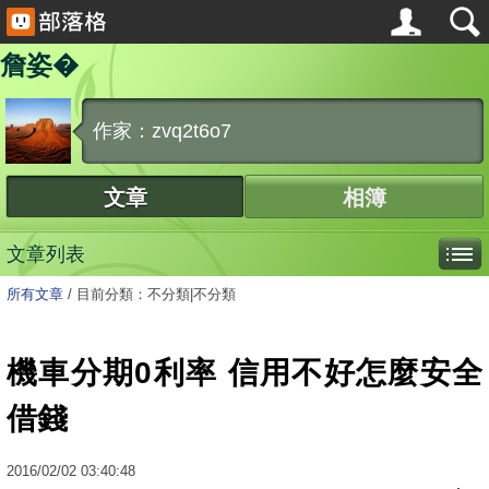
詹姿�
作家：zvq2t6o7
文章
相簿
文章列表
所有文章
/
目前分類：不分類|不分類
機車分期0利率 信用不好怎麼安全
借錢
2016
/
02
/
02
03:40:48