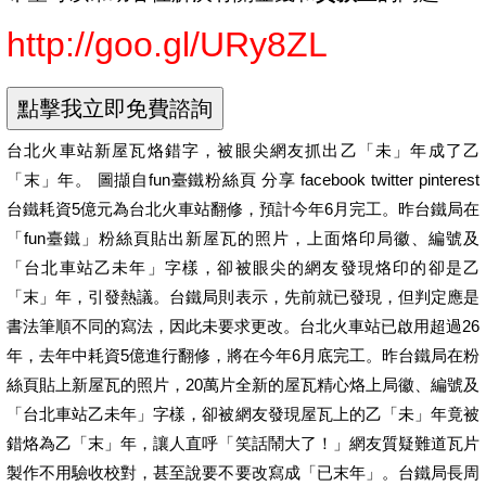
http://goo.gl/URy8ZL
台北火車站新屋瓦烙錯字，被眼尖網友抓出乙「未」年成了乙
「末」年。 圖擷自fun臺鐵粉絲頁 分享 facebook twitter pinterest
台鐵耗資5億元為台北火車站翻修，預計今年6月完工。昨台鐵局在
「fun臺鐵」粉絲頁貼出新屋瓦的照片，上面烙印局徽、編號及
「台北車站乙未年」字樣，卻被眼尖的網友發現烙印的卻是乙
「末」年，引發熱議。台鐵局則表示，先前就已發現，但判定應是
書法筆順不同的寫法，因此未要求更改。台北火車站已啟用超過26
年，去年中耗資5億進行翻修，將在今年6月底完工。昨台鐵局在粉
絲頁貼上新屋瓦的照片，20萬片全新的屋瓦精心烙上局徽、編號及
「台北車站乙未年」字樣，卻被網友發現屋瓦上的乙「未」年竟被
錯烙為乙「末」年，讓人直呼「笑話鬧大了！」網友質疑難道瓦片
製作不用驗收校對，甚至說要不要改寫成「已末年」。台鐵局長周