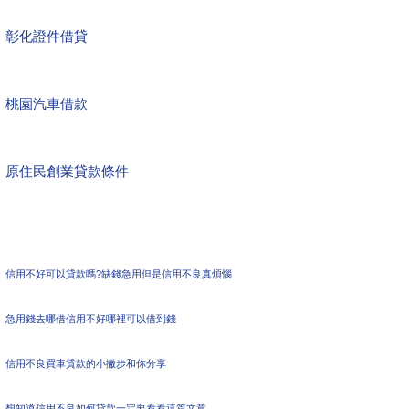
彰化證件借貸
桃園汽車借款
原住民創業貸款條件
信用不好可以貸款嗎?缺錢急用但是信用不良真煩惱
急用錢去哪借信用不好哪裡可以借到錢
信用不良買車貸款的小撇步和你分享
想知道信用不良如何貸款一定要看看這篇文章