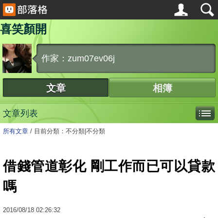
喜笑顏開
作家：zum07ev06j
文章
相簿
文章列表
所有文章
/
目前分類：不分類|不分類
借錢管道彰化 剛工作而已可以貸款
嗎
2016
/
08
/
18
02:26:32