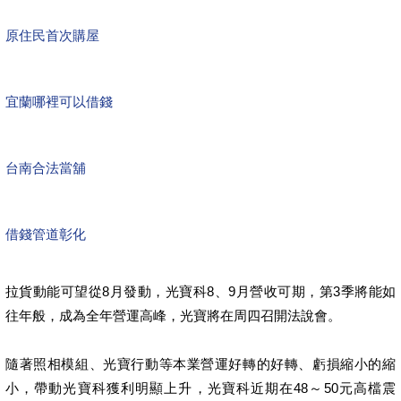
原住民首次購屋
宜蘭哪裡可以借錢
台南合法當舖
借錢管道彰化
拉貨動能可望從8月發動，光寶科8、9月營收可期，第3季將能如
往年般，成為全年營運高峰，光寶將在周四召開法說會。
隨著照相模組、光寶行動等本業營運好轉的好轉、虧損縮小的縮
小，帶動光寶科獲利明顯上升，光寶科近期在48～50元高檔震