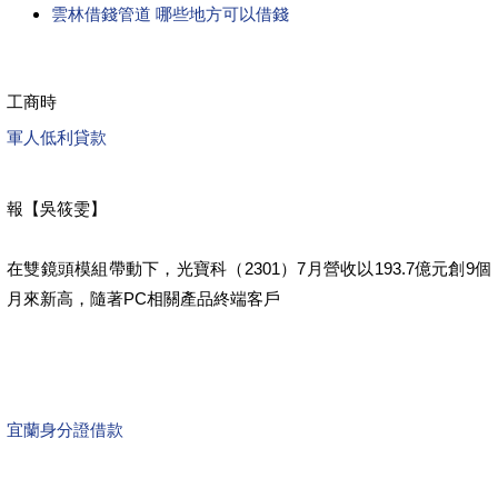
雲林借錢管道 哪些地方可以借錢
工商時
軍人低利貸款
報【吳筱雯】
在雙鏡頭模組帶動下，光寶科（2301）7月營收以193.7億元創9個
月來新高，隨著PC相關產品終端客戶
宜蘭身分證借款