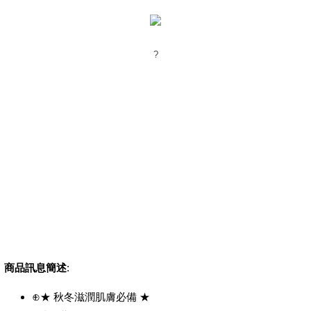
?
商品訊息簡述
:
⊕★ 秋冬滋潤肌膚必備 ★