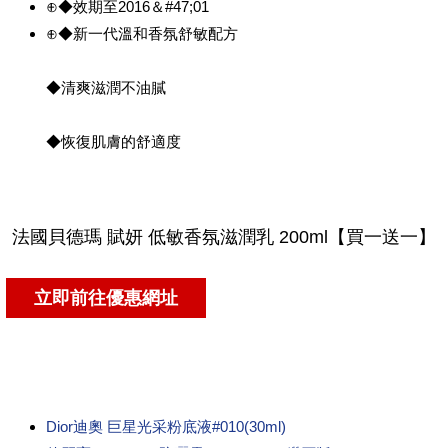
⊕◆效期至2016＆#47;01
⊕◆新一代溫和香氛舒敏配方
◆清爽滋潤不油膩
◆恢復肌膚的舒適度
Dior迪奧 巨星光采粉底液#010(30ml)