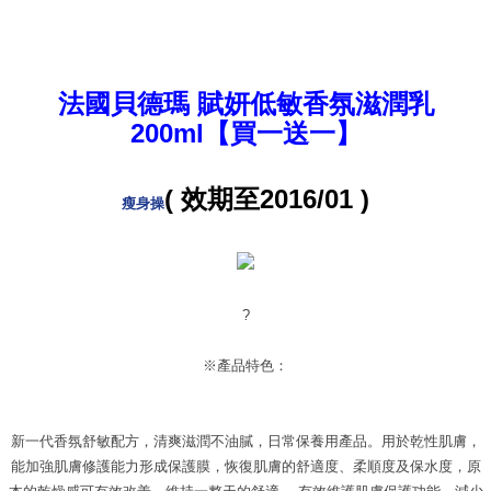
法國貝德瑪 賦妍低敏香氛滋潤乳
200ml【買一送一】
( 效期至2016/01 )
瘦身操
?
※產品特色：
新一代香氛舒敏配方，清爽滋潤不油膩，日常保養用產品。用於乾性肌膚，
能加強肌膚修護能力形成保護膜，恢復肌膚的舒適度、柔順度及保水度，原