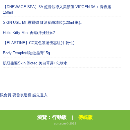
【DNEWAGE SPA】3A 超音波導入美顏儀 VIFGEN 3A + 青春露
150ml
SKIN USE MI 思爾媚 紅酒多酚凍膜(120ml-瓶)..
Hello Kitty Mini 香氛(洋娃娃)x2
【ELASTINE】CC亮色護捲優惠組(中乾性)
Body Temple精油蚊蟲膏15g
肌研生醫Skin Biotec 美白菁露+化妝水..
限會員,要發表迴響,請先登入
瀏覽：
行動版
|
傳統版
udn.com © 2012