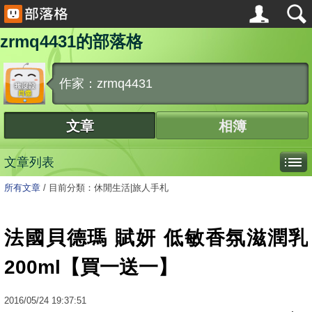
zrmq4431的部落格
作家：zrmq4431
文章
相簿
文章列表
所有文章
/
目前分類：休閒生活|旅人手札
法國貝德瑪 賦妍 低敏香氛滋潤乳
200ml【買一送一】
2016
/
05
/
24
19:37:51