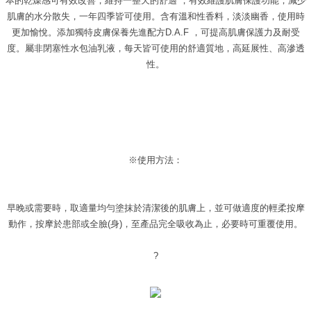
本的乾燥感可有效改善，維持一整天的舒適 ，有效維護肌膚保護功能，減少
肌膚的水分散失，一年四季皆可使用。含有溫和性香料，淡淡幽香，使用時
更加愉悅。添加獨特皮膚保養先進配方D.A.F ，可提高肌膚保護力及耐受
度。屬非閉塞性水包油乳液，每天皆可使用的舒適質地，高延展性、高滲透
性。
※使用方法：
早晚或需要時，取適量均勻塗抹於清潔後的肌膚上，並可做適度的輕柔按摩
動作，按摩於患部或全臉(身)，至產品完全吸收為止，必要時可重覆使用。
?