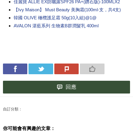
佳麗寶 ALLIE EX防曬露SPF26 PA+(鑽石版)-100MLX2
【Ivy Maison】 Must Beauty 美胸霜(100ml-支，共4支)
韓國 OLIVE 橄欖護足霜 50g(10入組)@1@
AVALON 湛藍系列 生物素B群潤髮乳 400ml
回應
自訂分類：
你可能會有興趣的文章：