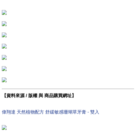
【資料來源 / 版權 與 商品購買網址】
偉翔達 天然植物配方 舒緩敏感珊瑚草牙膏 - 雙入