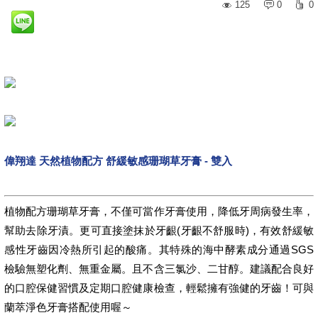
125
0
0
偉翔達 天然植物配方 舒緩敏感珊瑚草牙膏 - 雙入
植物配方珊瑚草牙膏，不僅可當作牙膏使用，降低牙周病發生率，
幫助去除牙漬。更可直接塗抹於牙齦(牙齦不舒服時)，有效舒緩敏
感性牙齒因冷熱所引起的酸痛。其特殊的海中酵素成分通過SGS
檢驗無塑化劑、無重金屬。且不含三氯沙、二甘醇。建議配合良好
的口腔保健習慣及定期口腔健康檢查，輕鬆擁有強健的牙齒！可與
蘭萃淨色牙膏搭配使用喔～