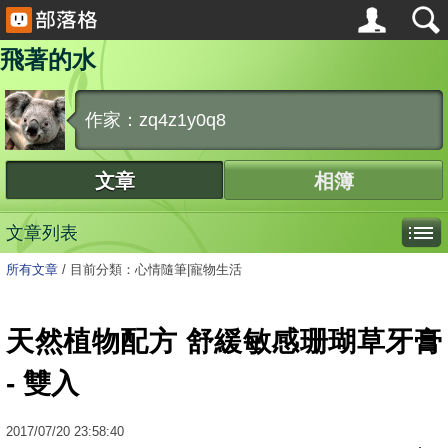
飛著的水
作家：zq4z1y0q8
文章
相簿
文章列表
所有文章
/
目前分類：心情隨筆|寵物生活
天然植物配方 舒緩敏感珊瑚草牙膏
- 雙入
2017
/
07
/
20
23:58:40