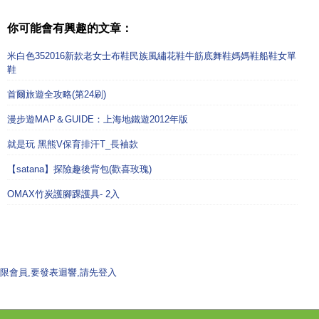
你可能會有興趣的文章：
米白色352016新款老女士布鞋民族風繡花鞋牛筋底舞鞋媽媽鞋船鞋女單
鞋
首爾旅遊全攻略(第24刷)
漫步遊MAP＆GUIDE：上海地鐵遊2012年版
就是玩 黑熊V保育排汗T_長袖款
【satana】探險趣後背包(歡喜玫瑰)
OMAX竹炭護腳踝護具- 2入
限會員,要發表迴響,請先登入