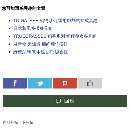
您可能還感興趣的文章
TO.GATHER 動物系列 雷射雕刻站立式桌鐘
日式和風外帶餐具組
TRUEGRASSES 稻香系列 稻稈餐盒餐具組
君幸食 天然漆 簡約燻竹筷組
綠檀系列 實木線香托 線香座
回應
自訂分類：
不分類