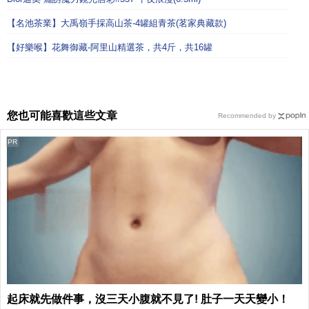
【名池茶業】大禹嶺手採高山茶-4罐組青茶(茗家典藏款)
【好樂喉】花舞御藏-阿里山精選茶，共4斤，共16罐
您也可能喜歡這些文章
Recommended by
PR
起床就先做件事，沒三天小腹就不見了! 肚子一天天變小！