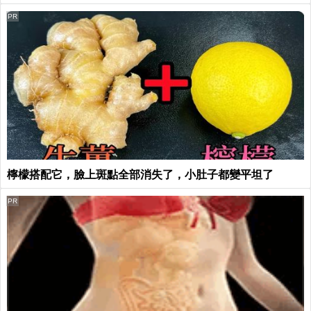
PR
檸檬搭配它，臉上斑點全部消失了，小肚子都變平坦了
PR