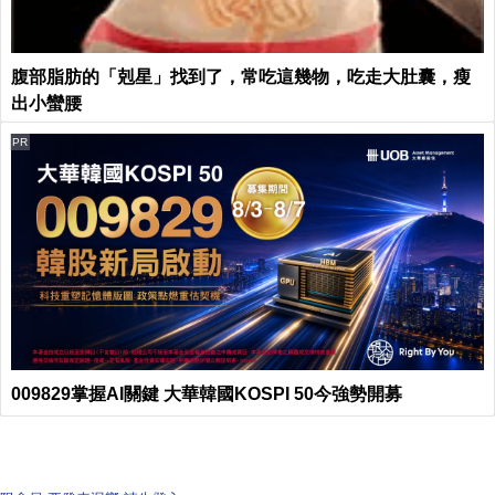
腹部脂肪的「剋星」找到了，常吃這幾物，吃走大肚囊，瘦
出小蠻腰
PR
009829掌握AI關鍵 大華韓國KOSPI 50今強勢開募