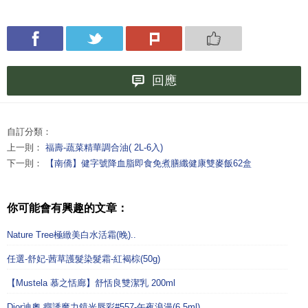
回應
自訂分類：
上一則：
福壽-蔬菜精華調合油( 2L-6入)
下一則：
【南僑】健字號降血脂即食免煮膳纖健康雙麥飯62盒
你可能會有興趣的文章：
Nature Tree極緻美白水活霜(晚)..
任選-舒妃-茜草護髮染髮霜-紅褐棕(50g)
【Mustela 慕之恬廊】舒恬良雙潔乳 200ml
Dior迪奧 癮誘魔力鏡光唇彩#557-午夜浪漫(6.5ml)