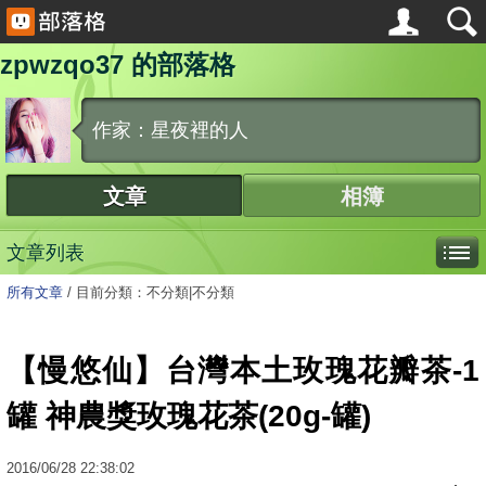
zpwzqo37 的部落格
作家：星夜裡的人
文章
相簿
文章列表
所有文章
/
目前分類：不分類|不分類
【慢悠仙】台灣本土玫瑰花瓣茶-1
罐 神農獎玫瑰花茶(20g-罐)
2016
/
06
/
28
22:38:02