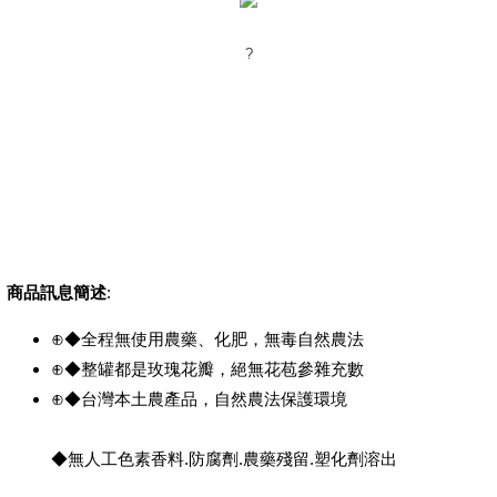
?
商品訊息簡述
:
⊕◆全程無使用農藥、化肥，無毒自然農法
⊕◆整罐都是玫瑰花瓣，絕無花苞參雜充數
⊕◆台灣本土農產品，自然農法保護環境
◆無人工色素香料.防腐劑.農藥殘留.塑化劑溶出