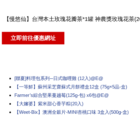
[聯夏]料理包系列─日式咖哩雞 (12入)@E@
【一等鮮】蘇州采芝齋蘇式月餅禮盒12盒 (75g×5品-盒)
Farmer’s綜合堅果蔓越莓(125g-包) x6包@E@
【大嬸婆】紫米甜心香芋粽(20入)
【Weet-Bix】澳洲全穀片-MINI杏桃口味 3盒入(500g-盒)