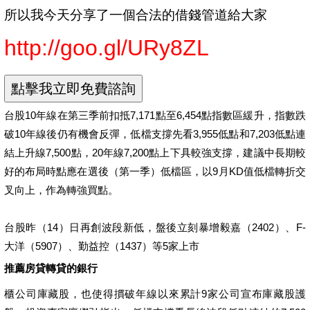
所以我今天分享了一個合法的借錢管道給大家
http://goo.gl/URy8ZL
台股10年線在第三季前扣抵7,171點至6,454點指數區緩升，指數跌
破10年線後仍有機會反彈，低檔支撐先看3,955低點和7,203低點連
結上升線7,500點，20年線7,200點上下具較強支撐，建議中長期較
好的布局時點應在選後（第一季）低檔區，以9月KD值低檔轉折交
叉向上，作為轉強買點。
台股昨（14）日再創波段新低，盤後立刻暴增毅嘉（2402）、F-
大洋（5907）、勤益控（1437）等5家上市
推薦房貸轉貸的銀行
櫃公司庫藏股，也使得摜破年線以來累計9家公司宣布庫藏股護