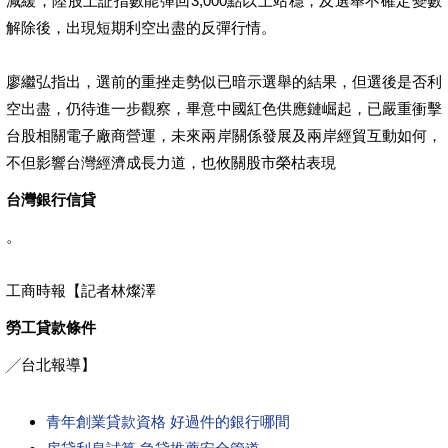
減緩，陸股上証指數能彈回3,000點以上站穩，及選舉不確定變數
解除後，出現短期利空出盡的反彈行情。
廖繼弘指出，選前的重挫走勢似已暗示選舉的結果，但選後是否利
空出盡，仍待進一步觀察，畢意中國紅色供應鏈崛起，已嚴重衝擊
台股相關電子廠商營運，未來兩岸關係發展及兩岸經貿互動如何，
不但影響台灣經濟成長力道，也攸關股市榮枯表現
台灣銀行信貸
。
工商時報【記者林燦澤
勞工貸款條件
╱台北報導】
青年創業貸款資格 好過件的銀行哪間