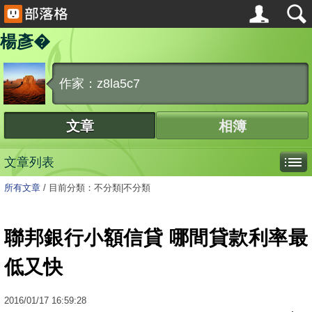
楊彥�
作家：z8la5c7
文章
相簿
文章列表
所有文章
/
目前分類：不分類|不分類
聯邦銀行小額信貸 哪間貸款利率最
低又快
2016
/
01
/
17
16:59:28