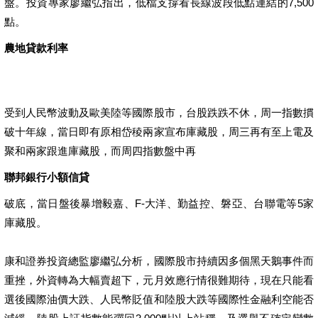
盤。投資專家廖繼弘指出，低檔支撐看長線波段低點連結的7,500
點。
農地貸款利率
受到人民幣波動及歐美陸等國際股市，台股跌跌不休，周一指數摜
破十年線，當日即有原相岱稜兩家宣布庫藏股，周三再有至上電及
聚和兩家跟進庫藏股，而周四指數盤中再
聯邦銀行小額信貸
破底，當日盤後暴增毅嘉、F-大洋、勤益控、磐亞、台聯電等5家
庫藏股。
康和證券投資總監廖繼弘分析，國際股市持續因多個黑天鵝事件而
重挫，外資轉為大幅賣超下，元月效應行情很難期待，現在只能看
選後國際油價大跌、人民幣貶值和陸股大跌等國際性金融利空能否