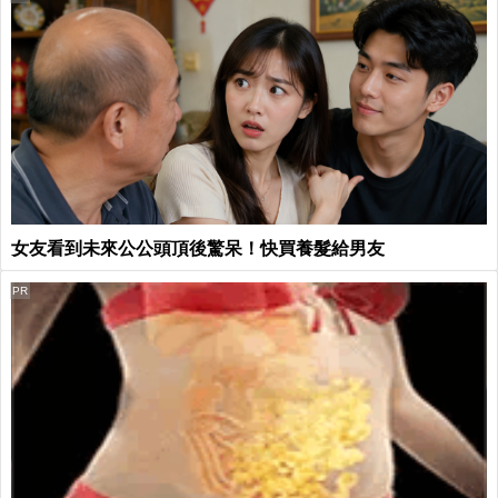
女友看到未來公公頭頂後驚呆！快買養髮給男友
PR