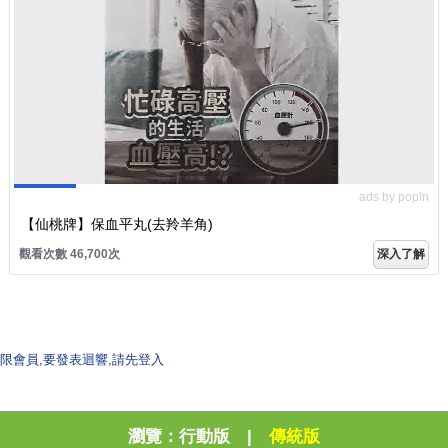
ads by popIn
【仙桃牌】保血平丸(去羚羊角)
觀看次數 46,700次
深入了解
限會員,要發表迴響,請先登入
瀏覽：
行動版
|
傳統版