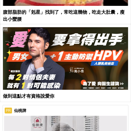
腹部脂肪的「剋星」找到了，常吃這幾物，吃走大肚囊，瘦
出小蠻腰
PR
做到這點才有資格說愛你
仙桃牌
PR