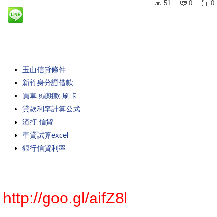
51
0
0
玉山信貸條件
新竹身分證借款
買車 頭期款 刷卡
貸款利率計算公式
渣打 信貸
車貸試算excel
銀行信貸利率
http://goo.gl/aifZ8l