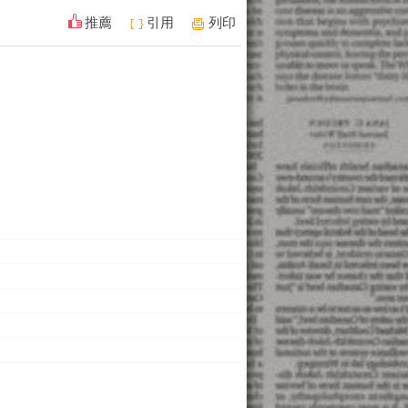
推薦
引用
列印