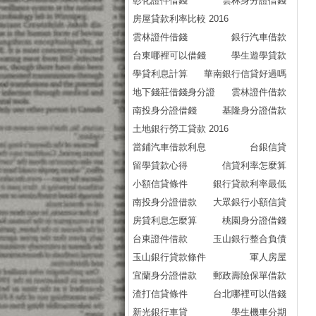
彰化證件借錢
雲林身分證借錢
房屋貸款利率比較 2016
雲林證件借錢
銀行汽車借款
台東哪裡可以借錢
學生遊學貸款
學貸利息計算
華南銀行信貸好過嗎
地下錢莊借錢身分證
雲林證件借款
南投身分證借錢
基隆身分證借款
土地銀行勞工貸款 2016
當鋪汽車借款利息
台銀信貸
留學貸款心得
信貸利率怎麼算
小額信貸條件
銀行貸款利率最低
南投身分證借款
大眾銀行小額信貸
房貸利息怎麼算
桃園身分證借錢
台東證件借款
玉山銀行整合負債
玉山銀行貸款條件
軍人房屋
宜蘭身分證借款
郵政壽險保單借款
渣打信貸條件
台北哪裡可以借錢
新光銀行車貸
學生機車分期