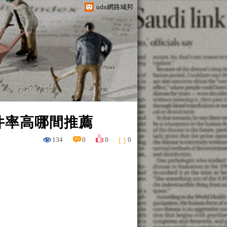
udn網路城邦
件率高哪間推薦
134
0
0
0