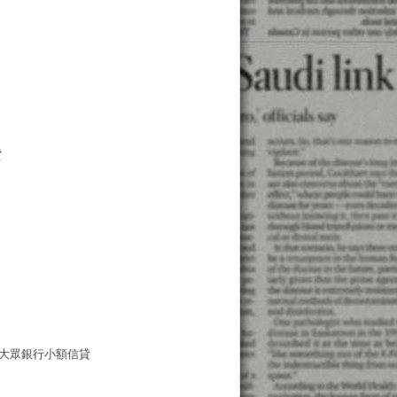
貸
大眾銀行小額信貸