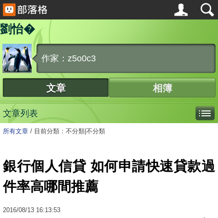
劉怡�
作家：z5o0c3
文章
相簿
文章列表
所有文章
/
目前分類：不分類|不分類
銀行個人信貸 如何申請快速貸款過
件率高哪間推薦
2016
/
08
/
13
16:13:53