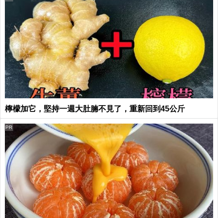
檸檬加它，堅持一週大肚腩不見了，重新回到45公斤
PR