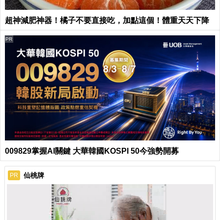
超神減肥神器！橘子不要直接吃，加點這個！體重天天下降
PR
009829掌握AI關鍵 大華韓國KOSPI 50今強勢開募
仙桃牌
PR