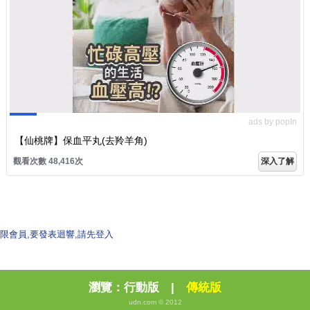
ads by popIn
【仙桃牌】保血平丸(去羚羊角)
觀看次數 48,418次
深入了解
限會員,要發表迴響,請先登入
瀏覽：
行動版
|
傳統版
udn.com © 2012