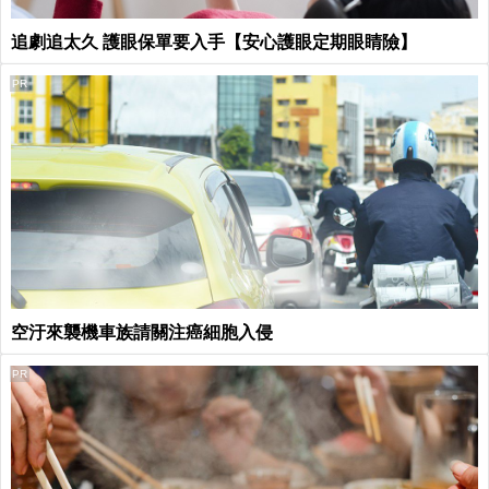
追劇追太久 護眼保單要入手【安心護眼定期眼睛險】
PR
空汙來襲機車族請關注癌細胞入侵
PR