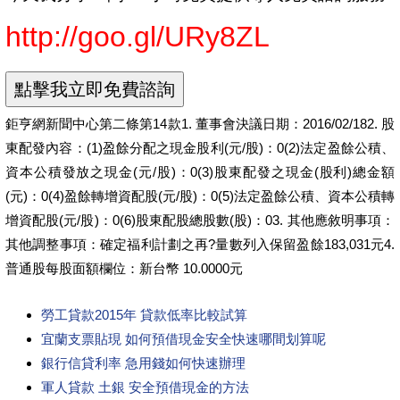
http://goo.gl/URy8ZL
鉅亨網新聞中心第二條第14款1. 董事會決議日期：2016/02/182. 股
東配發內容：(1)盈餘分配之現金股利(元/股)：0(2)法定盈餘公積、
資本公積發放之現金(元/股)：0(3)股東配發之現金(股利)總金額
(元)：0(4)盈餘轉增資配股(元/股)：0(5)法定盈餘公積、資本公積轉
增資配股(元/股)：0(6)股東配股總股數(股)：03. 其他應敘明事項：
其他調整事項：確定福利計劃之再?量數列入保留盈餘183,031元4.
普通股每股面額欄位：新台幣 10.0000元
勞工貸款2015年 貸款低率比較試算
宜蘭支票貼現 如何預借現金安全快速哪間划算呢
銀行信貸利率 急用錢如何快速辦理
軍人貸款 土銀 安全預借現金的方法