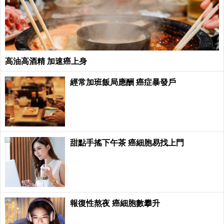
高油高酒精 加速癌上身
PR
經常加班飯局應酬 癌症暴發戶
PR
甜點手搖下午茶 癌細胞易找上門
PR
報復性熬夜 癌細胞數攀升