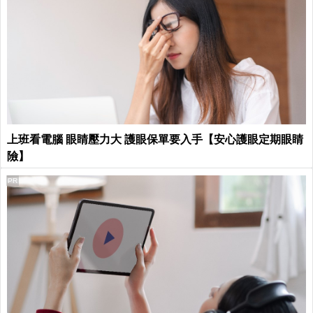
上班看電腦 眼睛壓力大 護眼保單要入手【安心護眼定期眼睛
險】
PR