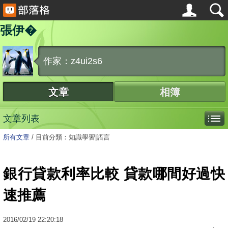
張伊�
作家：z4ui2s6
文章
相簿
文章列表
所有文章
/
目前分類：知識學習|語言
銀行貸款利率比較 貸款哪間好過快
速推薦
2016
/
02
/
19
22:20:18