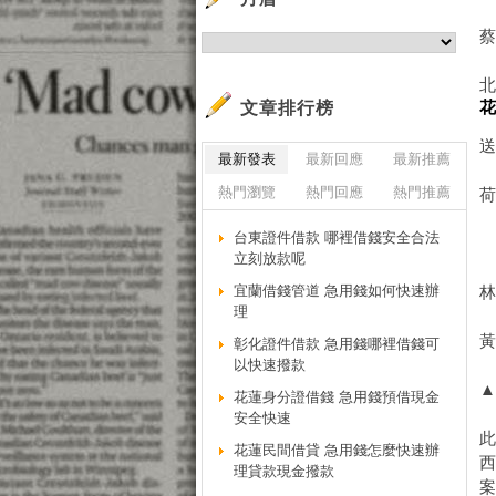
文章排行榜
最新發表
最新回應
最新推薦
熱門瀏覽
熱門回應
熱門推薦
台東證件借款 哪裡借錢安全合法
立刻放款呢
宜蘭借錢管道 急用錢如何快速辦
理
彰化證件借款 急用錢哪裡借錢可
以快速撥款
花蓮身分證借錢 急用錢預借現金
安全快速
花蓮民間借貸 急用錢怎麼快速辦
理貸款現金撥款