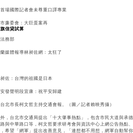
蔡首場國際記者會未尊重口譯專業
北市廉委會：大巨蛋案再
花旗信貸試算
送法務部
荷蘭媒體報導林昶佐網：太狂了
林昶佐：台灣的祖國是日本
黃安發聲明段宜康：祝平安歸建
▲台北市長柯文哲主持交通會報。（圖／記者賴映秀攝）
此外，台北市交通局提出「十大肇事熱點」，包含市民大道與承
西路與中華路口等，柯文哲要求研考會與資訊中心上網公告熱點
案，希望「網軍」提出改善意見，「連想都不用想，網軍自動幫