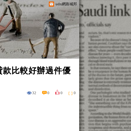
udn網路城邦
貸款比較好辦過件優
32
0
0
0