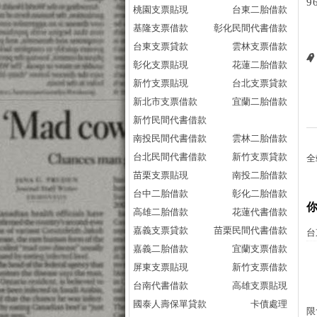
9
桃園支票貼現
台東二胎借款
基隆支票借款
彰化民間代書借款
台東支票貸款
雲林支票借款
彰化支票貼現
花蓮二胎借款
新竹支票貼現
台北支票貸款
新北市支票借款
宜蘭二胎借款
新竹民間代書借款
南投民間代書借款
雲林二胎借款
台北民間代書借款
新竹支票貸款
全
苗栗支票貼現
南投二胎借款
台中二胎借款
彰化二胎借款
高雄二胎借款
花蓮代書借款
嘉義支票貸款
苗栗民間代書借款
台
嘉義二胎借款
宜蘭支票借款
屏東支票貼現
新竹支票借款
台南代書借款
高雄支票貼現
國泰人壽保單貸款
卡債處理
限