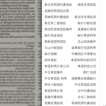
新北市民間代書借款
南投支票貸款
花旗信用貸款試算
雲林民間代書借款
新北市支票貼現
新北市二胎借款
銀行小額信貸
原住民房屋貸款條件
遠東銀行車貸
銀行現金借款
銀行車貸利率
無薪資證明貸款
玉山信貸條件
玉山小額貸款
遠東銀行信貸利率
銀行借錢
中國信託卡債整合
證件借款
車貸利率比較2015
車貸利率計算公式
車貸利息公式
中古車貸條件
渣打 信貸
中古車貸款 利率
債務整合推薦銀行
學生小額借款
中古車貸款流程
車貸利率計算
台中代書借款
嘉義代書借款
台北二胎借款
宜蘭支票貼現
高雄民間代書借款