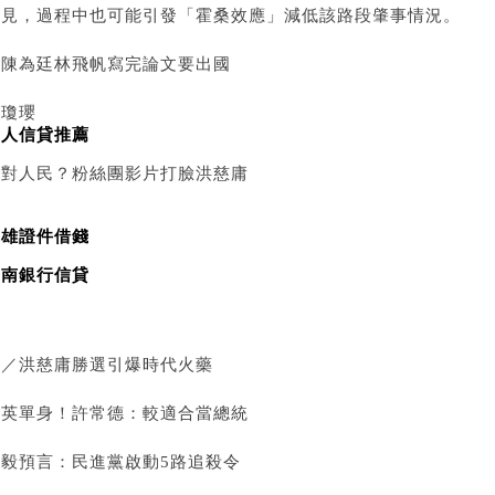
意見，過程中也可能引發「霍桑效應」減低該路段肇事情況。
繼陳為廷林飛帆寫完論文要出國
楊瓊瓔
個人信貸推薦
背對人民？粉絲團影片打臉洪慈庸
高雄證件借錢
華南銀行信貸
評／洪慈庸勝選引爆時代火藥
小英單身！許常德：較適合當總統
邱毅預言：民進黨啟動5路追殺令