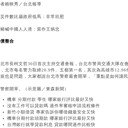
記者賴映秀／台北報導
火災件數比扁政府低馬：非常欣慰
小豬喊中國人人渣：當作王炳忠
卡債整合
台北市長柯文哲30日首次主持交通會報，台北市警局交通大隊在會
，北市每名警力取締20.9件、五都第一名，其次為高雄市12.96
違規也是問題，大家都說台北市警察最會開單，「重點是如何讓
▼警察開單。（示意圖／東森新聞）
機車 分期付款 學生 哪家銀行評比最好又快
沒有工作可以貸款嗎 過件率審核申請流程條件
新竹小額借貸 專家告訴你哪借錢最安全又快
機車分期付款頭期款 哪家銀行評比最好又快
台灣銀行就學貸款利息 貸款哪間過件比較快