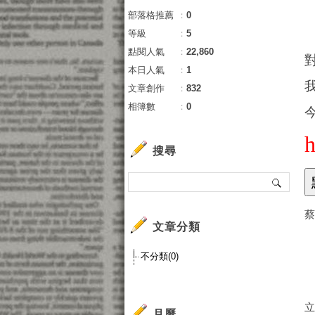
部落格推薦
：
0
等級
：
5
點閱人氣
：
22,860
本日人氣
：
1
文章創作
：
832
相簿數
：
0
搜尋
文章分類
不分類(0)
月曆