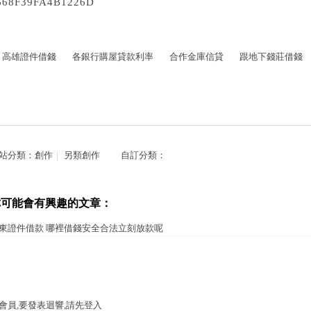
668F39FA4B1226D
高雄證件借錢
各銀行購屋貸款利率
合作金庫信貸
跟地下錢莊借錢
站分類：
創作
｜
另類創作
自訂分類：
你可能會有興趣的文章：
東證件借款 哪裡借錢安全合法立刻放款呢
會員,要發表迴響,請先登入