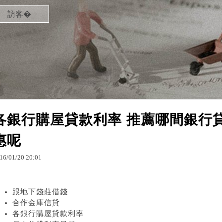
訪客�
各銀行購屋貸款利率 推薦哪間銀行
惠呢
16
/
01
/
20
20
:
01
跟地下錢莊借錢
合作金庫信貸
各銀行購屋貸款利率