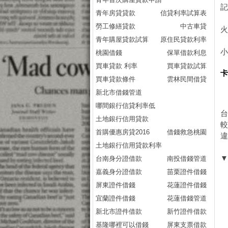
青年房貸貸款
信貸利率試算表
勞工修繕貸款
中古車貸
青年購屋貸款試算
原住民貸款利率
桃園借錢
保單借款利息
買車貸款 利率
買車貸款試算
買車貸款條件
雲林民間借貸
新北市借錢管道
哪間銀行信貸利率低
土地銀行信用貸款
較
首購優惠房貸2016
借錢救急桃園
土地銀行信用貸款利率
台南身分證借款
南投借錢管道
嘉義身分證借款
苗栗證件借錢
屏東證件借錢
花蓮證件借錢
宜蘭證件借錢
花蓮借錢管道
新北市證件借款
新竹證件借款
基隆哪裡可以借錢
屏東支票借款