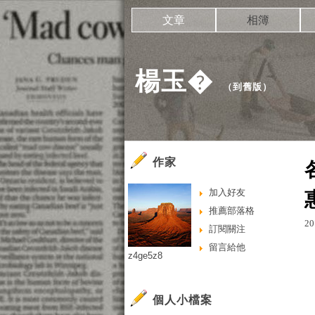
文章
相簿
楊玉�
（
到舊版
）
作家
加入好友
推薦部落格
20
訂閱關注
留言給他
z4ge5z8
個人小檔案