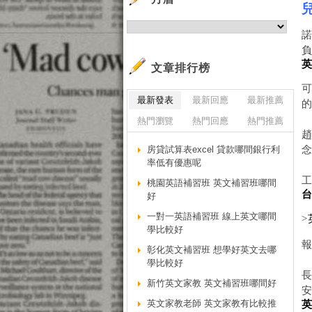
負
文章排行榜
可
最新發表
最新回應
最新推薦
熱門瀏覽
熱門回應
熱門推薦
房貸試算表excel 貸款哪間銀行利
率低有優惠呢
桃園英語補習班 英文補習班哪間
好
一對一英語補習班 線上英文哪間
>
學比較好
彰化英文補習班 想學好英文去哪
學比較好
新竹英文家教 英文補習班哪間好
英文家教老師 英文家教有比較推