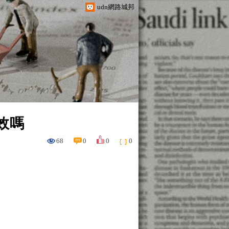
udn網路城邦
效嗎
68
0
0
0