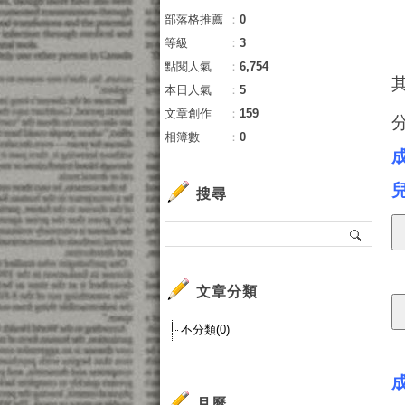
部落格推薦
：
0
等級
：
3
點閱人氣
：
6,754
本日人氣
：
5
文章創作
：
159
相簿數
：
0
搜尋
文章分類
不分類(0)
月曆