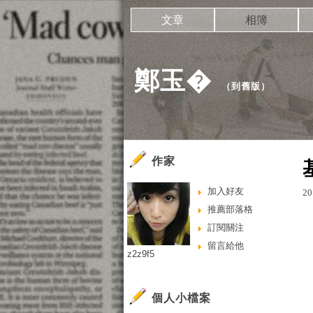
文章
相簿
鄭玉�
（
到舊版
）
作家
加入好友
20
推薦部落格
訂閱關注
留言給他
z2z9f5
個人小檔案