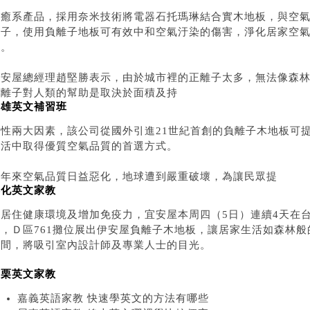
療癒系產品，採用奈米技術將電器石托瑪琳結合實木地板，與空
離子，使用負離子地板可有效中和空氣汙染的傷害，淨化居家空
響。
宜安屋總經理趙堅勝表示，由於城市裡的正離子太多，無法像森
負離子對人類的幫助是取決於面積及持
高雄英文補習班
續性兩大因素，該公司從國外引進21世紀首創的負離子木地板可
生活中取得優質空氣品質的首選方式。
近年來空氣品質日益惡化，地球遭到嚴重破壞，為讓民眾提
彰化英文家教
升居住健康環境及增加免疫力，宜安屋本周四（5日）連續4天在
展，Ｄ區761攤位展出伊安屋負離子木地板，讓居家生活如森林
空間，將吸引室內設計師及專業人士的目光。
苗栗英文家教
嘉義英語家教 快速學英文的方法有哪些