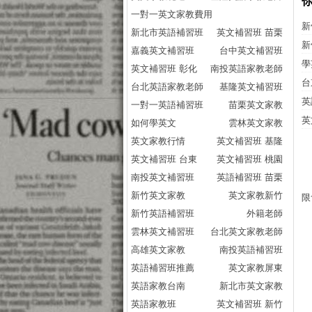
一對一英文家教費用
新
新北市英語補習班
英文補習班 苗栗
新
嘉義英文補習班
台中英文補習班
學
英文補習班 彰化
南投英語家教老師
台
台北英語家教老師
基隆英文補習班
英
一對一英語補習班
苗栗英文家教
英
如何學英文
雲林英文家教
英文家教行情
英文補習班 基隆
英文補習班 台東
英文補習班 桃園
南投英文補習班
英語補習班 苗栗
新竹英文家教
英文家教新竹
限
新竹英語補習班
外籍老師
雲林英文補習班
台北英文家教老師
高雄英文家教
南投英語補習班
英語補習班推薦
英文家教屏東
英語家教台南
新北市英文家教
英語家教班
英文補習班 新竹