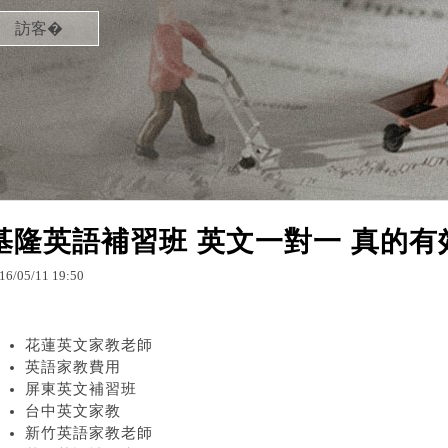
訪客�
基隆英語補習班 英文一對一 真的有
16
/
05
/
11
19
:
50
花蓮英文家教老師
英語家教費用
屏東英文補習班
台中英文家教
新竹英語家教老師