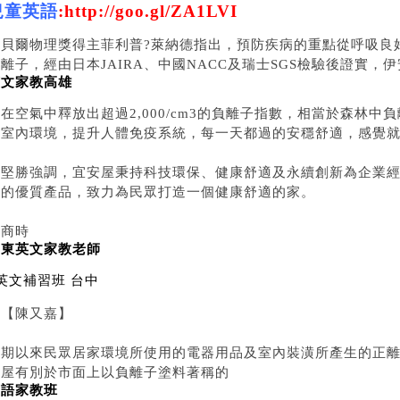
兒童英語
:
http://goo.gl/ZA1LVI
諾貝爾物理獎得主菲利普?萊納德指出，預防疾病的重點從呼吸良
離子，經由日本JAIRA、中國NACC及瑞士SGS檢驗後證實，
英文家教高雄
在空氣中釋放出超過2,000/cm3的負離子指數，相當於森林
的室內環境，提升人體免疫系統，每一天都過的安穩舒適，感覺
趙堅勝強調，宜安屋秉持科技環保、健康舒適及永續創新為企業
念的優質產品，致力為民眾打造一個健康舒適的家。
工商時
台東英文家教老師
英文補習班 台中
報【陳又嘉】
長期以來民眾居家環境所使用的電器用品及室內裝潢所產生的正
安屋有別於市面上以負離子塗料著稱的
英語家教班