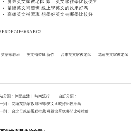
屏東英文家教老師 線上英文哪裡學比較便宜
基隆英文補習班 線上學英文的效果好嗎
高雄英文補習班 想學好英文去哪學比較好
3E6DF74F666ABC2
英語家教班
英文補習班 新竹
台東英文家教老師
花蓮英文家教老師
站分類：
休閒生活
｜
時尚流行
自訂分類：
一則：
花蓮英語家教 哪裡學英文比較好比較推薦
一則：
台北母親節蛋糕推薦 母親節蛋糕哪間比較推薦