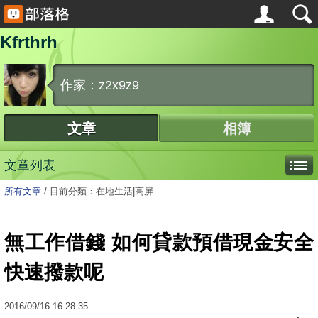
Kfrthrh
作家：z2x9z9
文章
相簿
文章列表
所有文章
/
目前分類：在地生活|高屏
無工作借錢 如何貸款預借現金安全
快速撥款呢
2016
/
09
/
16
16:28:35