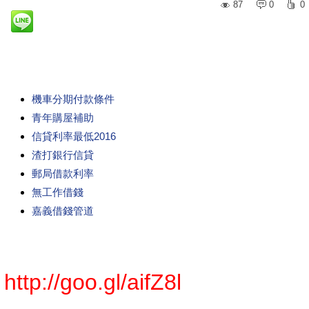
87
0
0
機車分期付款條件
青年購屋補助
信貸利率最低2016
渣打銀行信貸
郵局借款利率
無工作借錢
嘉義借錢管道
http://goo.gl/aifZ8l