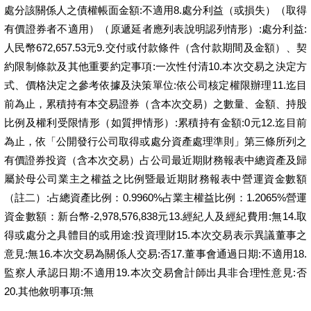
處分該關係人之債權帳面金額:不適用8.處分利益（或損失）（取得
有價證券者不適用）（原遞延者應列表說明認列情形）:處分利益:
人民幣672,657.53元9.交付或付款條件（含付款期間及金額）、契
約限制條款及其他重要約定事項:一次性付清10.本次交易之決定方
式、價格決定之參考依據及決策單位:依公司核定權限辦理11.迄目
前為止，累積持有本交易證券（含本次交易）之數量、金額、持股
比例及權利受限情形（如質押情形）:累積持有金額:0元12.迄目前
為止，依「公開發行公司取得或處分資產處理準則」第三條所列之
有價證券投資（含本次交易）占公司最近期財務報表中總資產及歸
屬於母公司業主之權益之比例暨最近期財務報表中營運資金數額
（註二）:占總資產比例：0.9960%占業主權益比例：1.2065%營運
資金數額：新台幣-2,978,576,838元13.經紀人及經紀費用:無14.取
得或處分之具體目的或用途:投資理財15.本次交易表示異議董事之
意見:無16.本次交易為關係人交易:否17.董事會通過日期:不適用18.
監察人承認日期:不適用19.本次交易會計師出具非合理性意見:否
20.其他敘明事項:無