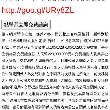
http://goo.gl/URy8ZL
鉅亨網新聞中心第二條第20款1.標的物之名稱及性質（屬特別股
者，並應標明特別股約定發行條件，如股息率等）:蘊通財富?日增
利31天理財產品2.事實發生日:105/1/28~105/1/283.交易數量、每單
位價格及交易總金額:人民幣220,000,000元4.交易相對人及其與公
司之關係（交易相對人如屬自然人，且非公司之關係人者，得免揭
露其姓名）:交通銀行昆山分行；無5.交易相對人為關係人者，並應
公告選定關係人為交易對象之原因及前次移轉之所有人、前次移轉
之所有人與公司及交易相對人間相互之關係、前次移轉日期及移轉
金額:不適用6.交易標的最近五年內所有權人曾為公司之關係人者，
尚應公告關係人之取得及處分日期、價格及交易當時與公司之關
係:不適用7.本次係處分債權之相關事項（含處分之債權附隨擔保品
種類、處分債權如有屬對關係人債權者尚需公告關係人名稱及本次