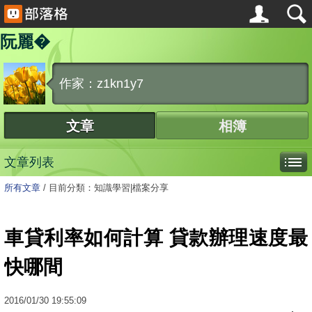
阮麗�
作家：z1kn1y7
文章
相簿
文章列表
所有文章
/
目前分類：知識學習|檔案分享
車貸利率如何計算 貸款辦理速度最
快哪間
2016
/
01
/
30
19:55:09