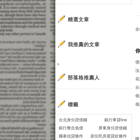
精選文章
全
我推薦的文章
債
>
沒
部落格推薦人
花
台
個
標籤
個
台北身分證借錢
銀行車貸line
銀行整合負債
屏東身分證借錢
國泰信貸條件
原住民房屋貸款條件
限