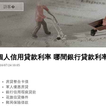
訪客�
個人信用貸款利率 哪間銀行貸款利
16
/
07
/
24
10
:
05
房貸整合卡債
軍人優惠房貸
銀行信用瑕疵貸款
花旗信貸條件
郵局保險借款