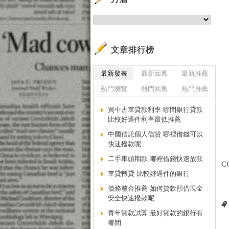
文章排行榜
最新發表
最新回應
最新推薦
熱門瀏覽
熱門回應
熱門推薦
買中古車貸款利率 哪間銀行貸款
比較好過件利率最低推薦
中國信託個人信貸 哪裡借錢可以
快速撥款呢
二手車頭期款 哪裡借錢快速放款
C
車貸轉貸 比較好過件的銀行
債務整合推薦 如何貸款預借現金
安全快速撥款呢
青年貸款試算 最好貸款的銀行有
哪間