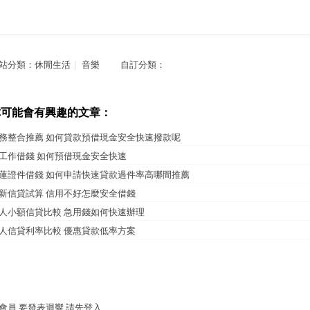
站分類：
休閒生活
｜
音樂
自訂分類：
你可能會有興趣的文章：
務整合推薦 如何貸款預借現金安全快速撥款呢
工作借錢 如何預借現金安全快速
蓮證件借錢 如何申請快速貸款過件率高哪間推薦
新信貸試算 信用不好怎麼安全借錢
人小額信貸比較 急用錢如何快速辦理
人信貸利率比較 優惠貸款低率方案
會員,要發表迴響,請先登入