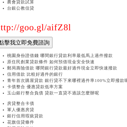
農會貸款試算
台銀公教信貸
ttp://goo.gl/aifZ8l
桃園身份證借錢 哪間銀行貸款利率最低馬上過件撥款
原住民創業貸款條件 如何預借現金安全快速
郵局壽險借款 哪間銀行貸款最好過件現金立即快速撥款
信用借款 比較好過件的銀行
青年首次購屋貸款 銀行貸不下來哪裡過件率100%立即撥款
卡債整合 優惠貸款低率方案
玉山銀行整合負債 貸款一直貸不過該怎麼辦呢
房貸整合卡債
軍人優惠房貸
銀行信用瑕疵貸款
花旗信貸條件