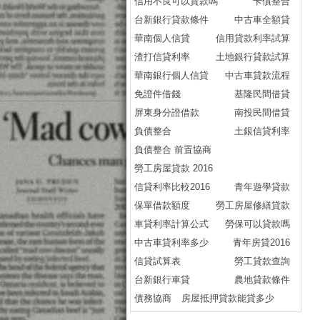
信用不良可以貸款嗎
卡債整合
台新銀行貸款條件
中古車全額貸
華南個人信貸
信用貸款利率試算
渣打信貸利率
土地銀行貸款試算
華南銀行個人信貸
中古車貸款流程
免證件借錢
基隆民間借貸
屏東身分證借款
南投民間借貸
負債整合
土銀信貸利率
負債整合 前置協商
勞工房屋貸款 2016
信貸利率比較2016
青年遊學貸款
保單借款額度
勞工房屋修繕貸款
車貸利率計算公式
勞保可以貸款嗎
中古車貸利率多少
青年房貸2016
信貸試算表
勞工貸款查詢
台新銀行車貸
農地貸款條件
債務協商
房屋抵押貸款能貸多少