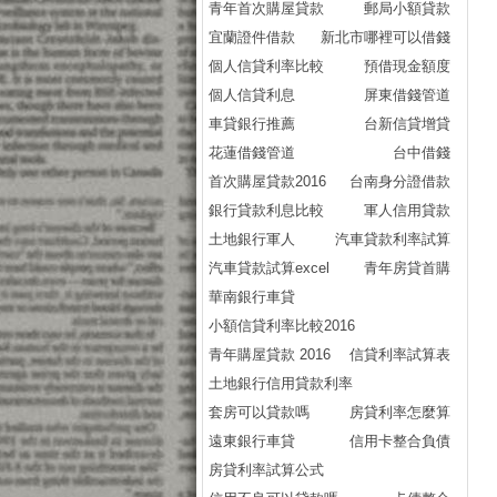
青年首次購屋貸款
郵局小額貸款
宜蘭證件借款
新北市哪裡可以借錢
個人信貸利率比較
預借現金額度
個人信貸利息
屏東借錢管道
車貸銀行推薦
台新信貸增貸
花蓮借錢管道
台中借錢
首次購屋貸款2016
台南身分證借款
銀行貸款利息比較
軍人信用貸款
土地銀行軍人
汽車貸款利率試算
汽車貸款試算excel
青年房貸首購
華南銀行車貸
小額信貸利率比較2016
青年購屋貸款 2016
信貸利率試算表
土地銀行信用貸款利率
套房可以貸款嗎
房貸利率怎麼算
遠東銀行車貸
信用卡整合負債
房貸利率試算公式