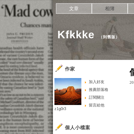
文章
相簿
Kfkkke
（
到舊版
）
作家
加入好友
20
推薦部落格
訂閱關注
留言給他
z1g0r3
個人小檔案