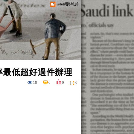
udn網路城邦
率最低超好過件辦理
18
0
0
0