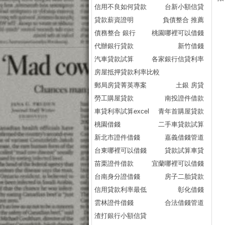
信用不良如何貸款
台新小額信貸
貸款薪資證明
負債整合 推薦
債務整合 銀行
桃園哪裡可以借錢
代辦銀行貸款
新竹借錢
汽車貸款試算
各家銀行信貸利率
房屋抵押貸款利率比較
郵局房貸菁英專案
土銀 房貸
勞工購屋貸款
南投證件借款
車貸利率試算excel
青年首購屋貸款
桃園借錢
二手車貸款試算
新北市證件借錢
嘉義借錢管道
台東哪裡可以借錢
貸款試算車貸
苗栗證件借款
宜蘭哪裡可以借錢
台南身分證借錢
房子二胎貸款
信用貸款利率最低
彰化借錢
雲林證件借錢
合法借錢管道
渣打銀行小額信貸