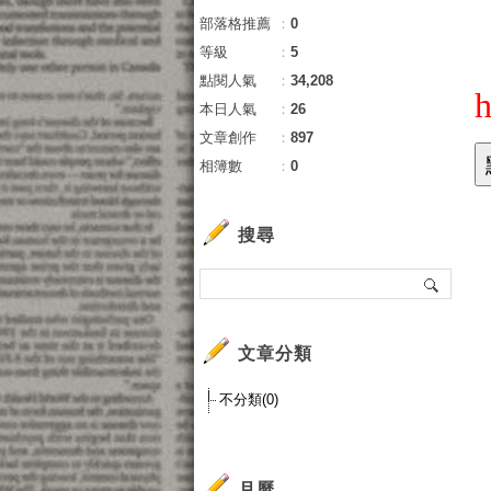
部落格推薦
：
0
等級
：
5
點閱人氣
：
34,208
h
本日人氣
：
26
文章創作
：
897
相簿數
：
0
搜尋
文章分類
不分類(0)
月曆