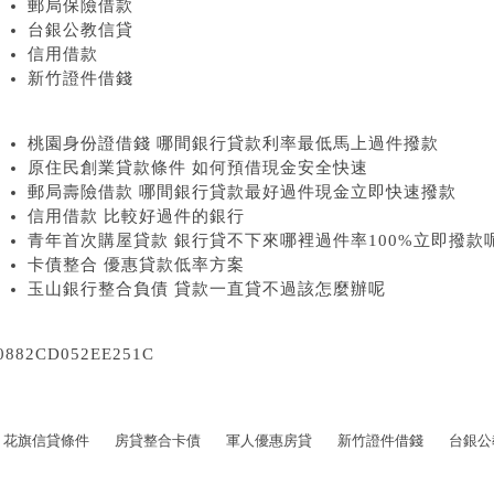
郵局保險借款
台銀公教信貸
信用借款
新竹證件借錢
桃園身份證借錢 哪間銀行貸款利率最低馬上過件撥款
原住民創業貸款條件 如何預借現金安全快速
郵局壽險借款 哪間銀行貸款最好過件現金立即快速撥款
信用借款 比較好過件的銀行
青年首次購屋貸款 銀行貸不下來哪裡過件率100%立即撥款
卡債整合 優惠貸款低率方案
玉山銀行整合負債 貸款一直貸不過該怎麼辦呢
0882CD052EE251C
花旗信貸條件
房貸整合卡債
軍人優惠房貸
新竹證件借錢
台銀公