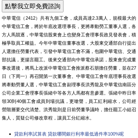
中華電信（2412）共有九個工會，成員高達2.3萬人，規模最大的
中華電信工會，將於年底改選理事長，更將牽動勞工董事人選，各
方人馬競逐，中華電信股東會上也變身工會理事長政見發表會，積
極爭取員工權益。今年中華電信董事改選，大股東交通部自行提出
人選擔任勞董代表，引發中華電信工會不滿，包圍中華電信、交通
部抗議，更揚言罷工。後來交通部向中華電信承諾，股東會完成董
事改選後，將馬上改派中華電信工會推派蔡石朋擔任勞董，並在27
日（下周一）再召開第一次董事會。中華電信工會年底理事長改選
將牽動勞董人選，中華電信工會副理事長洪秀龍及中華電信南區分
公司企業工會理事長張緒中等各方人馬都有意參選。張緒中昨日率
領30到40個工會成員到場抗議，更嗆聲，員工紅利縮水，公司經
營階層要交代清楚。洪秀龍則是日前勞董爭議時，擔任罷工小組召
集人，質疑公司修改章程，讓員工分紅縮水。
貸款利率試算表 貸款哪間銀行利率最低過件率100%呢