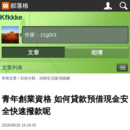
Kfkkke
作家：z1g0r3
文章
相簿
文章列表
所有文章
/
目前分類：休閒生活|影視戲劇
青年創業資格 如何貸款預借現金安
全快速撥款呢
2016
/
06
/
26
19:18:43