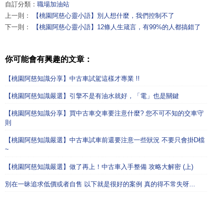
自訂分類：
職場加油站
上一則：
【桃園阿慈心靈小語】別人想什麼，我們控制不了
下一則：
【桃園阿慈心靈小語】12條人生箴言，有99%的人都搞錯了
你可能會有興趣的文章：
【桃園阿慈知識分享】中古車試駕這樣才專業 !!
【桃園阿慈知識嚴選】引擎不是有油水就好，「電」也是關鍵
【桃園阿慈知識分享】買中古車交車要注意什麼? 您不可不知的交車守
則
【桃園阿慈知識嚴選】中古車試車前還要注意一些狀況 不要只會掛D檔
~
【桃園阿慈知識嚴選】做了再上！中古車入手整備 攻略大解密 (上)
別在一昧追求低價或者自售 以下就是很好的案例 真的得不常失呀...