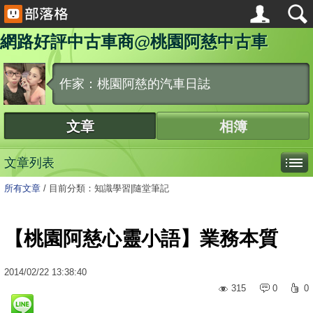
網路好評中古車商@桃園阿慈中古車
作家：桃園阿慈的汽車日誌
文章
相簿
文章列表
所有文章
/
目前分類：知識學習|隨堂筆記
【桃園阿慈心靈小語】業務本質
2014
/
02
/
22
13:38:40
315
0
0