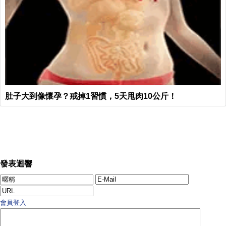
肚子大到像懷孕？戒掉1習慣，5天甩肉10公斤！
發表迴響
會員登入