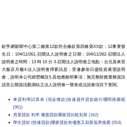
【負債整合瑕疵可】【解決所有貸款問題】
您可以在這裡登廣告 »
根據您的網際網路位址 - 使用精確位置 - 瞭解詳情
說明 提供意見 隱私權 服務條款
鉅亨網新聞中心第二條第12款符合條款第四條第XX款：12事實發
生日：104/11/261.召開法人說明會之日期：104/11/262.召開法人
說明會之時間：13 時 10 分 3.召開法人說明會之地點：台北喜來登
大飯店月廳4.法人說明會擇要訊息：受邀參加日盛投資展望說明
會，說明本公司經營概況5.其他應敘明事項：無完整財務業務資訊
請至公開資訊觀測站之法人說明會一覽表或法說會項目下查閱。
車貸利率試算表 (現金撥款)快速過件貸款銀行哪間推薦呢
(951)
房屋貸款 利率 優惠貸款哪家貸比較划算 (162)
學生貸款 (快速貸款)哪家貸款有優惠又划算低率推薦 (553)