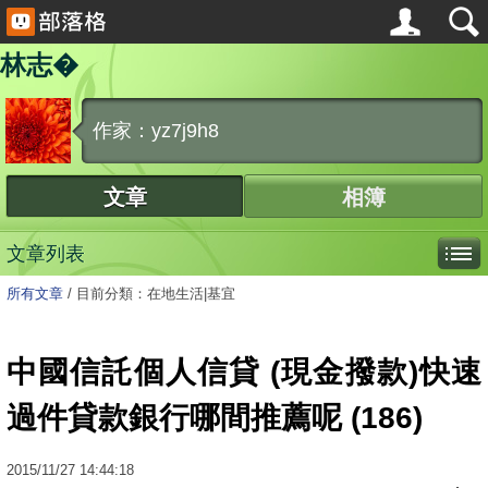
林志�
作家：yz7j9h8
文章
相簿
文章列表
所有文章
/
目前分類：在地生活|基宜
中國信託個人信貸 (現金撥款)快速
過件貸款銀行哪間推薦呢 (186)
2015
/
11
/
27
14:44:18