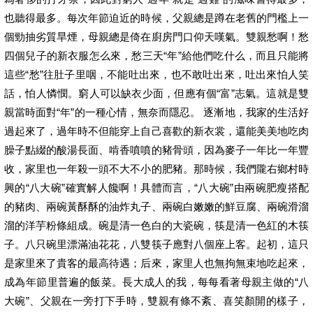
也聽得最多。每次年節迫近的時候，父親總是蹲在老舊的門檻上一
個勁抽劣質旱煙，母親總是倚在廚房門口仰天嘆氣。雙親愁啊！愁
四個兒子的新衣服怎么來，愁三天“年”給他們吃什么，而且只能將
這些“愁”往肚子里咽，不能吐出來，也不敢吐出來，吐出來怕人笑
話，怕人憐憫。窮人可以缺衣少面，但應有個“富”志氣。這就是雙
親當時面對“年”的一種心情，無奈而隱忍。 逐漸地，我家的生活好
過起來了，過年時不但能穿上自己喜歡的新衣裳，還能美美地吃肉
臊子點綴的酸湯長面、啃香噴噴的豬骨頭，因為麥子一年比一年豐
收，家里也一年殺一頭不大不小的肥豬。那時候，我們隴右鄉村時
興的“八大碗”確實解人饞啊！具體而言，“八大碗”由兩碗肥瘦搭配
的豬肉、兩碗黃酥酥的油炸丸子、兩碗白嫩嫩的鮮豆腐、兩碗滑溜
溜的洋芋粉條組成。碗是清一色白的大瓷碗，筷是清一色紅的木筷
子。八只碗里漂滿油花花，八雙筷子應對八個座上客。起初，這只
是家里來了貴客的最高待遇；后來，家里人也無拘無束地吃起來，
成為年節里普遍的飯菜。長大成人的我，每每看著母親主做的“八
大碗”、父親在一旁打下手時，雙親有條不紊、喜笑顏開的樣子，