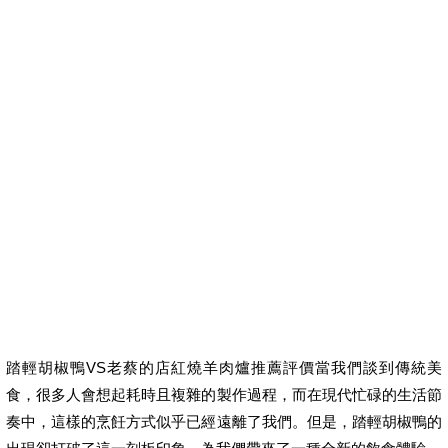
踏輕胡椒鴨VS老蔡的店紅燒羊肉爐推薦評價當我們談到傳統美
食，很多人會想起耗時且複雜的製作過程，而在現代忙碌的生活節
奏中，這樣的烹飪方式似乎已經遠離了我們。但是，踏輕胡椒鴨的