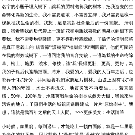
名字的小瓶子埋入樹下，讓我的肥料滋養我的樹木，把我逝去的生
命轉化為新的生命。我不需要遷墳，不需要立碑，我只需要這樣一
棵象征我生命的樹。我想，這是我對社會最后的一份貢獻。 清明
節，我希望我的后代帶上一束鮮花和兩瓶我喜歡的礦泉水到樹下祭
奠我。我不需要炮聲隆隆，更不喜歡煙霧繚繞，子孫們的清明節將
是真正意義上的“踏青節”“護樹節”“植樹節”和“團圓節”。他們可圍繞
在我的樹旁或樹下，一邊回憶我的音容笑貌，一邊為我的生命樹除
草、松土、施肥、澆水、修枝，讓“我”長得更壯、更高、更好，為
我的子孫后代遮陽擋雨。將來，我愛的人，愛我的人百年之后，也
都葬于“我”身旁，共同滋養我們家鄉這片樹林。山坡上因有“我”和
親人們的守護，水土不再流失、地質災害不再發生…… 若真這
樣，50年、100年后，承載著我生命的樹長成參天大樹，我原來生
活過的地方，子孫們生活的城鎮周邊將建成一片片“原始樹林”。我
想，這就是我百年之后的天上人間。 >>>更多美文：生活隨筆
小時候，家里窮，每到過年，才能吃上一頓白面飯，算是一年里最
為奢侈的打牙祭，因此對窮人“過年”就是“過難”的滋味嘗得最多，