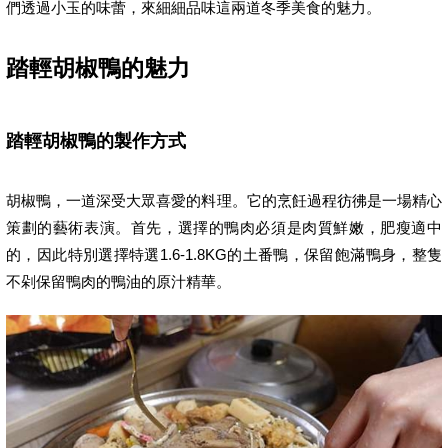
們透過小玉的味蕾，來細細品味這兩道冬季美食的魅力。
踏輕胡椒鴨的魅力
踏輕胡椒鴨的製作方式
胡椒鴨，一道深受大眾喜愛的料理。它的烹飪過程彷彿是一場精心
策劃的藝術表演。首先，選擇的鴨肉必須是肉質鮮嫩，肥瘦適中
的，因此特別選擇特選1.6-1.8KG的土番鴨，保留飽滿鴨身，整隻
不剁保留鴨肉的鴨油的原汁精華。