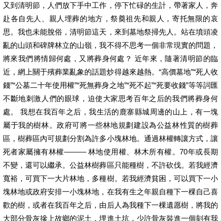
又到清明節，人們放下手中工作，停下忙碌的生計，帶著家人，奔
赴各自先人、親人埋葬的地方，祭奠祖先和親人，寄托無限的哀
思。我也未能脫俗，清明節這天，來到墓地祭掃先人。站在墳頭凌
亂的山頭和碑牌林立的山嶺，我不得不思考一個非常現實的問題，
將來我們將情歸何處，又將葬身何處？ 近年來，隨著清明節的臨
近，網上關于殯葬業亂象的話題炒得越來越熱。“高價墓地”“死人收
錢”“公墓二十年使用權”“死無葬身之地”“死不起”“死要收錢”等等詞匯
不斷地刺激人們的眼球，迫使大家思考百年之后的我們將葬身何
處。 我想在我百年之后，我生活的鹿寨縣城周邊的山上，有一塊
屬于我的樹林。政府可將一些林地規劃建設為公益林性質的樹葬
區，樹葬區內可規劃分割為許多小塊林地。通過林權轉讓方式，讓
死者家屬擁有林權——— 林地使用權、林木所有權。70年或長期
不變，還可以繼承。公益林樹葬區只能種樹，不許砍伐。若我經濟
寬裕，可買下一大片林地，多種樹。若我經濟貧困，可以買下一小
塊林地或政府安排一小塊林地，在我有生之年親自種下一棵自己喜
歡的樹，或者在我百年之后，由后人為我種下一棵遺愿樹，將我的
大部分骨灰摻上故鄉的泥土，埋進土坑，少許骨灰裝進一個刻有我