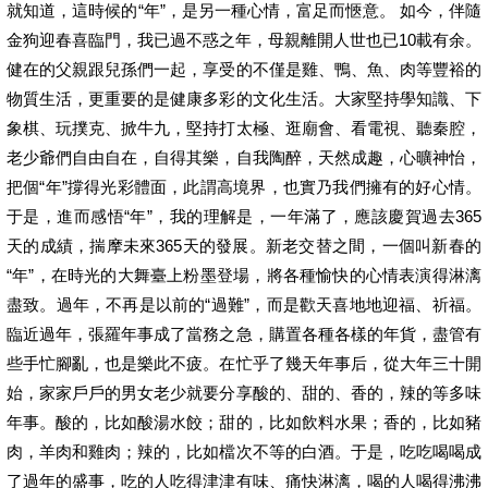
就知道，這時候的“年”，是另一種心情，富足而愜意。 如今，伴隨
金狗迎春喜臨門，我已過不惑之年，母親離開人世也已10載有余。
健在的父親跟兒孫們一起，享受的不僅是雞、鴨、魚、肉等豐裕的
物質生活，更重要的是健康多彩的文化生活。大家堅持學知識、下
象棋、玩撲克、掀牛九，堅持打太極、逛廟會、看電視、聽秦腔，
老少爺們自由自在，自得其樂，自我陶醉，天然成趣，心曠神怡，
把個“年”撐得光彩體面，此謂高境界，也實乃我們擁有的好心情。
于是，進而感悟“年”，我的理解是，一年滿了，應該慶賀過去365
天的成績，揣摩未來365天的發展。新老交替之間，一個叫新春的
“年”，在時光的大舞臺上粉墨登場，將各種愉快的心情表演得淋漓
盡致。過年，不再是以前的“過難”，而是歡天喜地地迎福、祈福。
臨近過年，張羅年事成了當務之急，購置各種各樣的年貨，盡管有
些手忙腳亂，也是樂此不疲。在忙乎了幾天年事后，從大年三十開
始，家家戶戶的男女老少就要分享酸的、甜的、香的，辣的等多味
年事。酸的，比如酸湯水餃；甜的，比如飲料水果；香的，比如豬
肉，羊肉和雞肉；辣的，比如檔次不等的白酒。于是，吃吃喝喝成
了過年的盛事，吃的人吃得津津有味、痛快淋漓，喝的人喝得沸沸