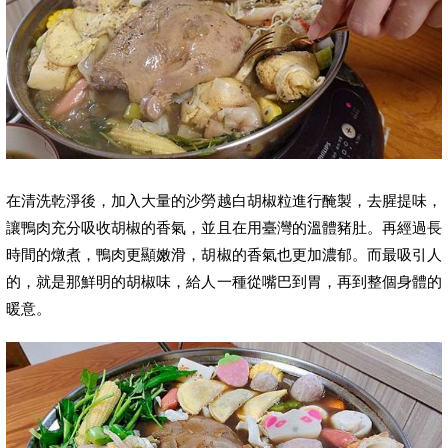
在清洗乾淨後，加入大量的沙勞越白胡椒粒進行醃製，去腥提味，
讓鴨肉充分吸收胡椒的香氣，並且在用臺灣的溫體豬肚。再經過長
時間的燉煮，鴨肉更顯嫩滑，胡椒的香氣也更加濃郁。而最吸引人
的，就是那鮮明的胡椒味，給人一種從嘴巴到胃，再到整個身體的
暖意。