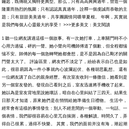
鑰匙，既傳統又獨特更典型。那么，只有高高興興過年，營造一個
隆重而熱烈的氛圍；只有認認真真過年，詮釋一個虔誠而恭敬的主
題；只有甜甜美美過年，共享團圓情同嚼華夏根。 年啊，其實就
是我們每個人心靈最大的享受！ >>>更多美文：美文閱讀
1 聽一位網友講過這樣一個故事。有一次她打車，上車關門時不小
心用力過猛，砰的一聲。她小聲向司機師傅道了個歉，但全程都惴
惴不安。師傅的每一個急轉彎她都會想，是不是因為自己剛才的關
門聲太大了。 評論區里，網友們不淡定了，紛紛表示自己也是如
此，很容易因為一件小事就內心波瀾起伏、各種胡思亂想。 還有
一位網友講了自己的親身經歷。有次室友收到一條微信，她看到是
另一個室友發的。發現自己看到之后，室友迅速將手機收了起來。
她以為是室友背地里說她壞話，暗自在心里糾結了三四天。結果生
日那天才知道，原來她們是在悄悄給她準備生日禮物。 生活中，
經常會有這樣的事情發生：別人不經意間的一個舉動、一句話、一
個表情，我們卻很容易在心里兀自揣測，各種解讀。時間久了，弄
得自己很累，過得不快樂。 其實，我們的面前并沒有海，潮起潮