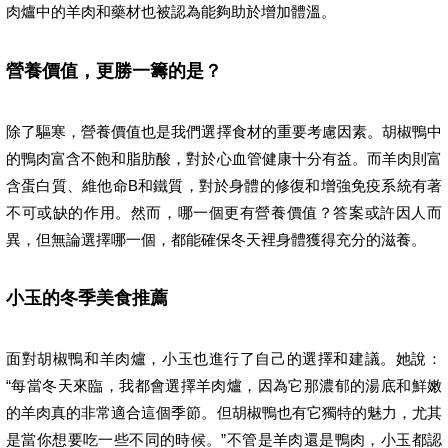
肉爐中的羊肉和藥材也被認為能夠助於增加體溫。
營養價值，更勝一籌的是？
除了驅寒，營養價值也是我們選擇食材的重要考慮因素。胡椒鴨中
的鴨肉富含不飽和脂肪酸，對於心血管健康十分有益。而羊肉則富
含蛋白質、維他命B和鐵質，對於身體的修復和增強免疫系統有著
不可或缺的作用。然而，哪一個更有營養價值？答案或許因人而
異，但無論選擇哪一個，都能確保冬天裡身體獲得充分的滋養。
小玉的冬季美食推薦
面對胡椒鴨和羊肉爐，小玉也進行了自己的選擇和建議。她說：
“每當冬天來臨，我都會選擇羊肉爐，因為它那濃郁的湯底和鮮嫩
的羊肉真的非常適合這個季節。但胡椒鴨也有它獨特的魅力，尤其
是當你想要吃一些不同的時候。”不管是羊肉還是鴨肉，小玉都認