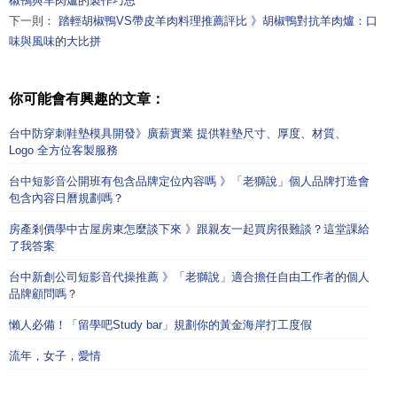
椒鴨與羊肉爐的製作巧思
下一則：
踏輕胡椒鴨VS帶皮羊肉料理推薦評比 》胡椒鴨對抗羊肉爐：口
味與風味的大比拼
你可能會有興趣的文章：
台中防穿刺鞋墊模具開發》廣薪實業 提供鞋墊尺寸、厚度、材質、
Logo 全方位客製服務
台中短影音公開班有包含品牌定位內容嗎 》「老獅說」個人品牌打造會
包含內容日曆規劃嗎？
房產剎價學中古屋房東怎麼談下來 》跟親友一起買房很難談？這堂課給
了我答案
台中新創公司短影音代操推薦 》「老獅說」適合擔任自由工作者的個人
品牌顧問嗎？
懶人必備！「留學吧Study bar」規劃你的黃金海岸打工度假
流年，女子，愛情