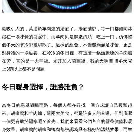
最吸引人的，莫過於羊肉爐的湯底了。湯底濃郁，每一口都如同沐
浴在一場味覺的盛宴中。而羊肉則是鮮嫩滑順，吃上一口，仿佛整
個冬天的寒冷都被驅散了。這樣的組合，不僅能夠滿足味蕾，更是
對身體的一場滋養。在冷冷的冬日裡，有這麼一鍋熱騰騰的羊肉爐
在旁，真的是一大幸福。尤其加入茼蒿後，我的天啊!!!!!!!!冬天喝
上3碗以上都不是問題
冬日暖身選擇，誰勝誰負？
當冬日的寒風嘯嘯而過，每個人都在尋找一個方式讓自己暖和起
來。胡椒鴨和羊肉爐，這兩大美食，都是許多人的首選。但到底哪
一個更有助於驅寒呢？首先，我們來看看它們各自的營養價值和暖
身效果。胡椒鴨的胡椒和鴨肉都被認為具有極好的溫熱效果，而羊