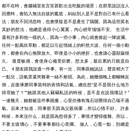
都不在時，會腦補室友言笑甚歡出去吃飯的場景；在群里說話沒人
回應時，會陷入無法自拔的尷尬，糾結別人是不是對自己有什么看
法；朋友不回消息時，也會懷疑是不是產生了隔閡。因為這些莫名
其妙的想法，他總是過得小心翼翼，內心經常惴惴不安。 生活中
還有許多和他一樣的人，因為一些小事，內心就會掀起一陣波瀾。
任何一點風吹草動，都足以引起情緒上的軒然大波。任何一個小動
作，都會在內心無限放大。即便是小小的挫折，也會讓心靈顛簸很
久。 過度敏感，會使身心備受折磨。想太多，最后累的只能是自
己。 4 朋友跟我說過一件事。有一次，同事跟她說話，聲音稍大了
一點兒，語氣里還夾雜著一絲不耐煩。為此，她幾個晚上都輾轉反
側，反復琢磨同事當時的表情和語氣，總在想“是不是我什么地方
得罪她了？”“她跟其他人竊竊私語的時候，是不是在說我壞話？”
一連幾天，她都被這件事困擾，心里仿佛有塊石頭壓得自己喘不過
氣。后來才知道，同事那天因為父親病重，所以心情不好。 許多
時候，本來沒什么，就是因為想得多了，事情才變得復雜。所以，
不要太玻璃心，不要事事都往心里擱。 做人，心寬一點，別總是