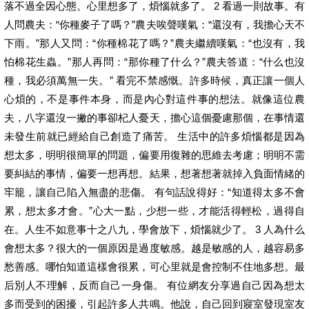
落不過全因心態。心里想多了，煩惱就多了。 2 看過一則故事。有
人問農夫：“你種麥子了嗎？”農夫唉聲嘆氣：“還沒有，我擔心天不
下雨。”那人又問：“你種棉花了嗎？”農夫繼續嘆氣：“也沒有，我
怕棉花生蟲。”那人再問：“那你種了什么？”農夫答道：“什么也沒
種，我必須萬無一失。” 看完不禁感慨。許多時候，真正讓一個人
心煩的，不是事件本身，而是內心對這件事的想法。就像這位農
夫，八字還沒一撇的事卻杞人憂天，擔心這個憂慮那個，在事情還
未發生前就已經給自己創造了痛苦。 生活中的許多煩惱都是因為
想太多，明明很簡單的問題，偏要用復雜的思維去考慮；明明不需
要糾結的事情，偏要一想再想。結果，想著想著就掉入負面情緒的
牢籠，讓自己陷入無盡的悲傷。 有句話說得好：“知道得太多不會
累，想太多才會。”心大一點，少想一些，才能活得輕松，過得自
在。人生不如意事十之八九，學會放下，煩惱就少了。 3 人為什么
會想太多？很大的一個原因是過度敏感。越是敏感的人，越容易多
愁善感。哪怕知道這樣會很累，可心里就是會控制不住地多想。最
后別人不理解，反而自己一身傷。 有位網友分享過自己因為想太
多而受到的困擾，引起許多人共鳴。他說，自己回到寢室發現室友