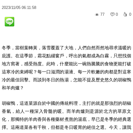
2023
/
11
/
05
06:11:58
77
0
0
冬季，當樹葉轉黃，落雪覆蓋了大地，人們自然而然地尋求溫暖的
庇護。在這季節，霜花點綴窗戶，呼出的氣都成為白霧，只想找個
地方窩著，感受熱度。此時，什麼能比一碗熱騰騰的食物更能打破
這寒冷的束縛呢？每一口滋潤的湯液、每一片軟嫩的肉都是對這寒
冷的最佳回擊。而談到冬日的熱湯，怎能不提及歷史悠久的胡椒鴨
和羊肉爐？
胡椒鴨，這道菜源自於中國的傳統料理，主打的就是那強烈的胡椒
香氣，給人一種深入骨髓的暖。而羊肉爐則是源於北方的草原文
化，那獨特的羊肉香與各種藥材煮熬的湯底，早已是冬季的經典選
擇。這兩道菜各有千秋，但都是冬日暖胃的絕佳之選。今天，讓我