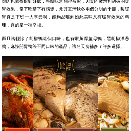
鴨肉也煮得恰到好處，整體味道相得益彰，肉質的嫩滑和胡椒的暖
胃效果，當下吃當下有感覺，尤其臺灣秋冬兩個分明的季節，暖暖
胃真是下班一大享受啊，能夠品嚐到如此美味又有暖胃效果的料
理，真的是一種幸福。
而且踏輕除了胡椒鴨這個口味，也有蝦黃厚薑母鴨，黑胡椒洋蔥
鴨，麻辣開胃鴨等不同口味的產品，讓冬天食補多了許多選擇。