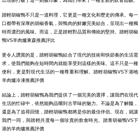
出現卻打破了這一刻板印象，為我們帶來了一種全新的飲食體驗。
踏輕胡椒鴨不只是一道料理，它更是一種文化和歷史的傳承。每一
口都帶有深厚的胡椒香氣，與鴨肉的鮮嫩完美結合，呈現出一種獨
特而濃烈的風味。而這，正是踏輕對品質和傳統的堅持。踏輕胡椒
鴨VS羊肉爐東森推薦評比
更令人讚賞的是，踏輕胡椒鴨結合了現代的技術和快節奏的生活需
求，使我們能夠在短時間內就能享受到這樣的美味。這不只是一種
便利，更是對現代生活的一種尊重和理解。踏輕胡椒鴨VS下港吔
羊肉爐冷凍推薦評價
結論上，踏輕胡椒鴨為我們提供了一個完美的選擇，讓我們在現代
生活的忙碌中，依然能夠品嚐到古早味的魅力。不論是為了解饞，
還是為了追尋回憶，踏輕胡椒鴨都將是你的最佳伴侶。現在，就讓
我們一同，與踏輕共度每一個珍貴的飲食時光。踏青胡椒鴨VS下
港的羊肉爐推薦評價