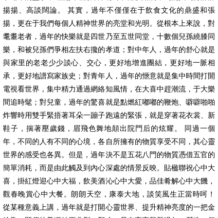
揚揚、高談闊論。 其實，過年不僅僅在于飲食文化的鼎盛和張
揚，更在于我們每個人精神世界的亮堂和光明。從根本上來說，對
耄耋老者，過年的快樂就是四世乃至五世同堂，十數個兒孫繞膝同
樂，和被兒孫們爭相左扶右攙的孝道；對中年人，過年的舒心就是
與家里的老老少少談心、交心，更好地增進團結，更好地一脈相
承，更好地譜寫家族史；對青年人，過年的愜意就是集中時間打開
電視看世界，集中精力通過網絡知風情，在大喜中趕潮流，于大樂
間追時髦；對兒童，過年的驚喜就是點燃紅嘟嘟的鞭炮、噼噼啪啪
炸響時用雙手緊捂著耳朵一蹦子跑遠的緊張，就是穿著花衣裳、新
鞋子，揣著壓歲錢，眉飛色舞地顛出院門后的炫耀。 同過一個
年，不同的人有不同的心境，各自所擁有的物質享受不同，其心靈
世界的感受也各異。但是，過年決不是五花八門的物質憑借五官的
簡單消耗，而是由此觸及到內心深處的情景反映。貼楹聯祝心中大
喜，掛紅燈迎心中大福，飲美酒沁心中大愛，品佳肴解心中大饑，
觀春晚賞心中大餐。朗朗天空，康泰大地，談笑風生正當時呵！
從某種意義上講，過年就是打開心靈世界、提升精神亮度的一把金