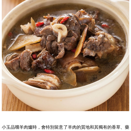
小玉品嚐羊肉爐時，會特別留意了羊肉的質地和其獨有的香草、藥