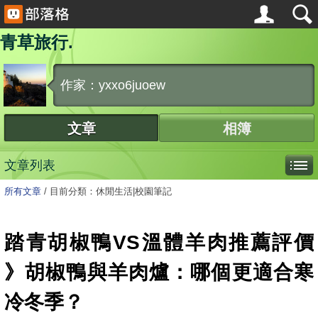
青草旅行.
作家：yxxo6juoew
文章
相簿
文章列表
所有文章
/
目前分類：休閒生活|校園筆記
踏青胡椒鴨VS溫體羊肉推薦評價
》胡椒鴨與羊肉爐：哪個更適合寒
冷冬季？