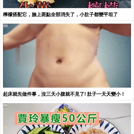
檸檬搭配它，臉上斑點全部消失了，小肚子都變平坦了
PR
起床就先做件事，沒三天小腹就不見了! 肚子一天天變小！
PR