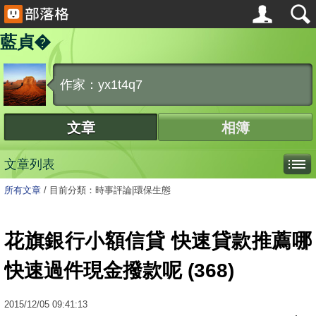
藍貞�
作家：yx1t4q7
文章
相簿
文章列表
所有文章
/
目前分類：時事評論|環保生態
花旗銀行小額信貸 快速貸款推薦哪
快速過件現金撥款呢 (368)
2015
/
12
/
05
09:41:13