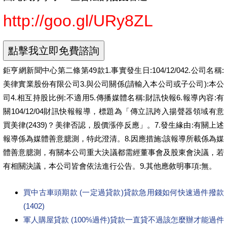
http://goo.gl/URy8ZL
鉅亨網新聞中心第二條第49款1.事實發生日:104/12/042.公司名稱:
美律實業股份有限公司3.與公司關係(請輸入本公司或子公司):本公
司4.相互持股比例:不適用5.傳播媒體名稱:財訊快報6.報導內容:有
關104/12/04財訊快報報導，標題為「傳立訊跨入揚聲器領域有意
買美律(2439)？美律否認，股價漲停反應」。7.發生緣由:有關上述
報導係為媒體善意臆測，特此澄清。8.因應措施:該報導所載係為媒
體善意臆測，有關本公司重大決議都需經董事會及股東會決議，若
有相關決議，本公司皆會依法進行公告。9.其他應敘明事項:無。
買中古車頭期款 (一定過貸款)貸款急用錢如何快速過件撥款
(1402)
軍人購屋貸款 (100%過件)貸款一直貸不過該怎麼辦才能過件