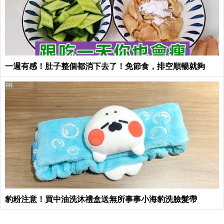
一週有感！肚子整個都消下去了！免節食，排空順暢就夠
PR
豹粉注意！買中油洗沐禮盒送無所事事小海豹洗臉髮帶