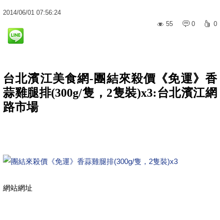
2014
/
06
/
01
07:56:24
55
0
0
台北濱江美食網-團結來殺價《免運》香
蒜雞腿排(300g/隻，2隻裝)x3:台北濱江網
路市場
網站網址