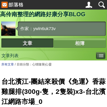
高伶南整理的網路好康分享BLOG
作家：ywln6uk73v
文章
相簿
文章列表
所有文章
/
目前分類：心情隨筆|心靈
台北濱江-團結來殺價《免運》香蒜
雞腿排(300g-隻，2隻裝)x3-台北濱
江網路市場_0