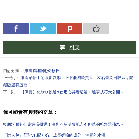
回應
自訂分類：
(推薦)專櫃/開架彩妝
上一則：
推薦給新手的眼影教學｜上下漸層歐美系、左右暈染日韓系，隱
藏版還有這招！
下一則：
【保養】化妝水挑選&使用心得看這篇！選購技巧大公開～
你可能會有興趣的文章：
乾肌洗面乳推薦這樣挑選！溫和的胺基酸配方不但洗的乾淨還補水～
『懶人包』母乳vs.配方奶、成長奶粉的成分、泡奶的水溫