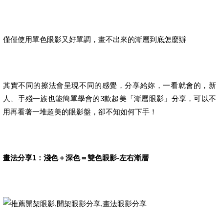
僅僅使用單色眼影又好單調，畫不出來的漸層到底怎麼辦
其實不同的擦法會呈現不同的感覺，分享給妳，一看就會的，新
人、手殘一族也能簡單學會的3款超美「漸層眼影」分享，可以不
用再看著一堆超美的眼影盤，卻不知如何下手！
畫法分享1：淺色＋深色＝雙色眼影-左右漸層