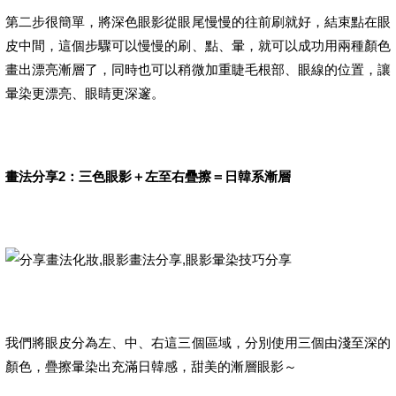
第二步很簡單，將深色眼影從眼尾慢慢的往前刷就好，結束點在眼
皮中間，這個步驟可以慢慢的刷、點、暈，就可以成功用兩種顏色
畫出漂亮漸層了，同時也可以稍微加重睫毛根部、眼線的位置，讓
暈染更漂亮、眼睛更深邃。
畫法分享2：三色眼影＋左至右疊擦＝日韓系漸層
我們將眼皮分為左、中、右這三個區域，分別使用三個由淺至深的
顏色，疊擦暈染出充滿日韓感，甜美的漸層眼影～