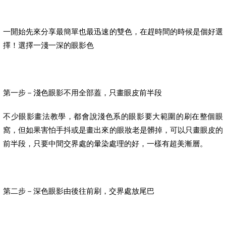
一開始先來分享最簡單也最迅速的雙色，在趕時間的時候是個好選
擇！選擇一淺一深的眼影色
第一步－淺色眼影不用全部蓋，只畫眼皮前半段
不少眼影畫法教學，都會說淺色系的眼影要大範圍的刷在整個眼
窩，但如果害怕手抖或是畫出來的眼妝老是髒掉，可以只畫眼皮的
前半段，只要中間交界處的暈染處理的好，一樣有超美漸層。
第二步－深色眼影由後往前刷，交界處放尾巴