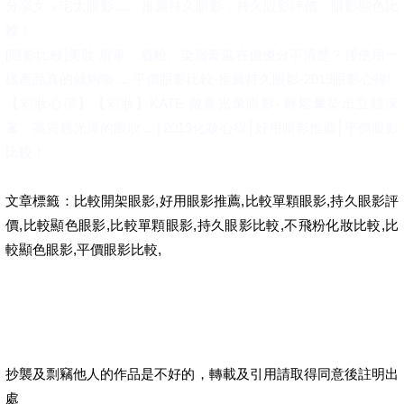
分享文～宅太眼影 ...．推薦持久眼影．持久眼影評價．眼影顯色比
較！
[眼影比較]美妝 眉筆、眉粉、染眉膏還在傻傻分不清楚？僅使用一
樣產品真的就夠嚕 ...-平價眼影比較-推薦持久眼影-2019眼影心得!
【彩妝心得】【彩妝】KATE 微熏光暈眼影- 輕鬆暈染出立體深
邃、高質感光澤的眼妝 ...│2019化妝心得│好用眼影推薦│平價眼影
比較！
文章標籤：比較開架眼影,好用眼影推薦,比較單顆眼影,持久眼影評
價,比較顯色眼影,比較單顆眼影,持久眼影比較,不飛粉化妝比較,比
較顯色眼影,平價眼影比較,
抄襲及剽竊他人的作品是不好的，轉載及引用請取得同意後註明出
處