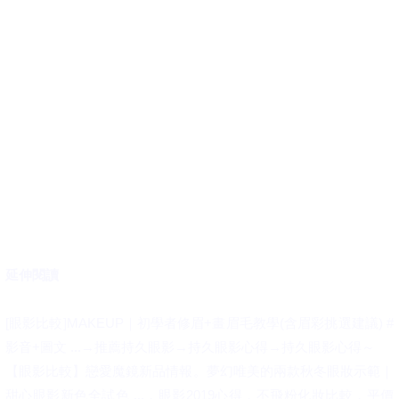
延伸閱讀
[眼影比較]MAKEUP｜初學者修眉+畫眉毛教學(含眉彩挑選建議) #
影音+圖文 ...→推薦持久眼影→持久眼影心得→持久眼影心得～
【眼影比較】戀愛魔鏡新品情報。夢幻唯美的兩款秋冬眼妝示範｜
甜心眼影新色全試色 ...，眼影2019心得，不飛粉化妝比較，平價