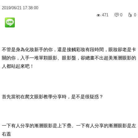
2019
/
06
/
21
17:38:00
471
0
0
不管是身為化妝新手的你，還是接觸彩妝有段時間，眼妝卻老是卡
關的你，入手一堆單顆眼影、眼影盤，卻總畫不出超美漸層眼影的
人都站起來吧！
首先當初在爬文眼影教學分享時，是不是很疑惑？
一下有人分享的漸層眼影是上下疊、一下有人分享的漸層眼影是左
右蓋