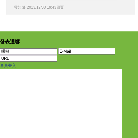
雲芸
於
2013
/
12
/
03
19
:
43
回覆
發表迴響
會員登入