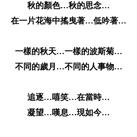
秋的顏色
…
秋的思念
…
在一片花海中搖曳著
…
低吟著
…
一樣的秋天
…
一樣的波斯菊
…
不同的歲月
…
不同的人事物
…
追逐
…
嘻笑
…
在當時
…
凝望
…
嘆息
…
現如今
…