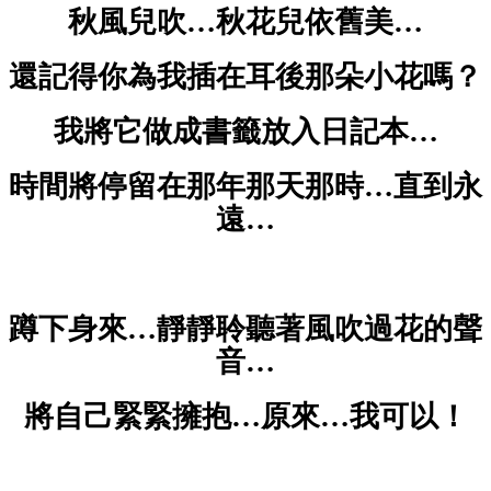
秋風兒吹
…
秋花兒依舊美
…
還記得你為我插在耳後那朵小花嗎？
我將它做成書籤放入日記本
…
時間將停留在那年那天那時
…
直到永
遠
…
蹲下身來
…
靜靜聆聽著風吹過花的聲
音
…
將自己緊緊擁抱
…
原來
…
我可以！