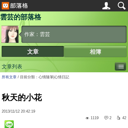
雲芸的部落格
作家：雲芸
文章
相簿
文章列表
所有文章
/
目前分類：心情隨筆|心情日記
秋天的小花
2013
/
11
/
12
20:42:19
1119
2
42