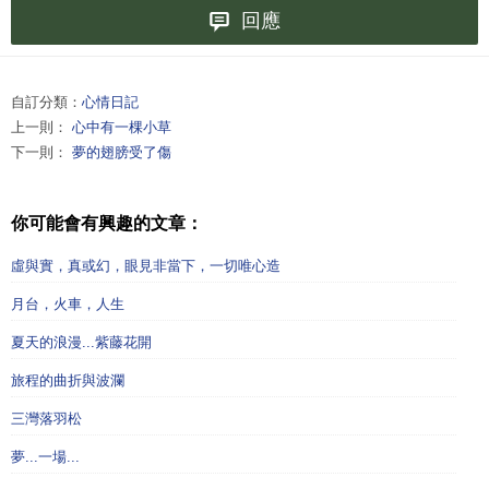
回應
自訂分類：
心情日記
上一則：
心中有一棵小草
下一則：
夢的翅膀受了傷
你可能會有興趣的文章：
虛與實，真或幻，眼見非當下，一切唯心造
月台，火車，人生
夏天的浪漫...紫藤花開
旅程的曲折與波瀾
三灣落羽松
夢...一場...