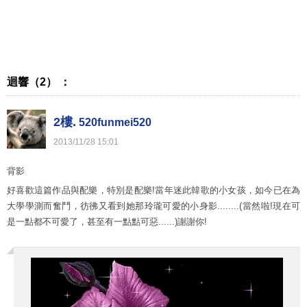
迴響（2） ：
2樓.
520funmei520
2013
/
11
/
28
15
:
01
背影
好喜歡這篇作品與配樂，特別是配樂!當年迷此韓歌的小女孩，如今已在為
大學學測而奮鬥，彷彿又看到她那玲瓏可愛的小身影........(當然啦!現在可
是一點都不可愛了，甚至有一點點可惡......)謝謝你!