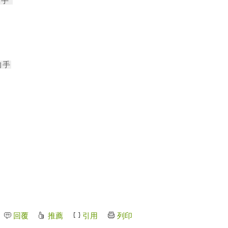
的手
的手
回覆
推薦
引用
列印