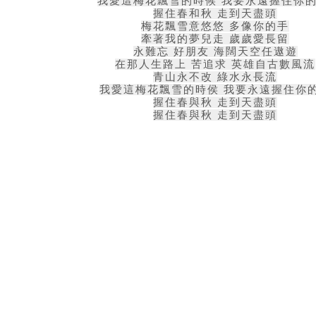
我愛這梅花飄雪的時候 我要永遠握住你
握住春和秋 走到天盡頭
梅花飄雪意悠悠 多像你的手
牽著我的夢兒走 歲歲愛長留
永難忘 好朋友 海闊天空任遨遊
在那人生路上 苦追求 英雄自古數風流
青山永不改 綠水永長流
我愛這梅花飄雪的時侯 我要永遠握住你
握住春與秋 走到天盡頭
握住春與秋 走到天盡頭