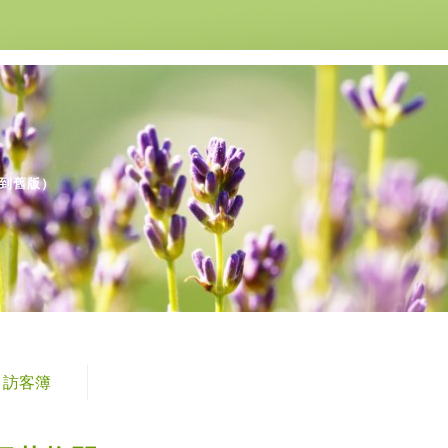
到舊版
）
訪客簿