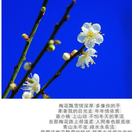
梅花飄雪情深厚 多像你的手
牽著我的目光走 年年情依舊
過小橋 上山頭 不怕冬天的寒流
在那梅花路上尋溫柔 人間春色眼底收
青山永不改 綠水永長流