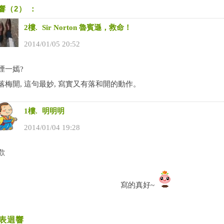
響（2） ：
2樓.
Sir Norton 魯賓遜，救命！
2014
/
01
/
05
20
:
52
煙一嫣?
落梅開, 這句最妙, 寫實又有落和開的動作。
1樓.
明明明
2014
/
01
/
04
19
:
28
歡
寫的真好~
表迴響