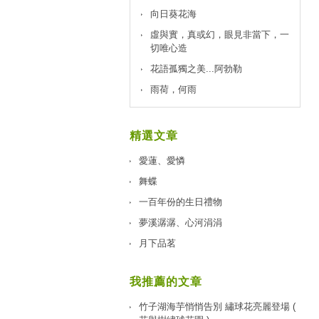
向日葵花海
虛與實，真或幻，眼見非當下，一
切唯心造
花語孤獨之美...阿勃勒
雨荷，何雨
精選文章
愛蓮、愛憐
舞蝶
一百年份的生日禮物
夢溪潺潺、心河涓涓
月下品茗
我推薦的文章
竹子湖海芋悄悄告別 繡球花亮麗登場 (