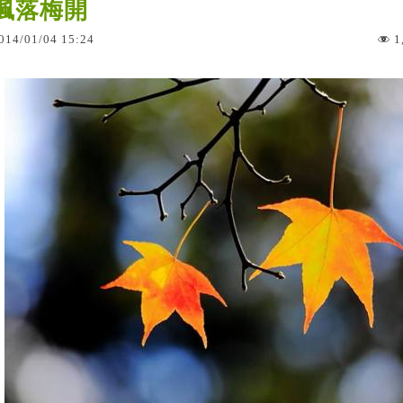
楓落梅開
014
/
01
/
04
15
:
24
1