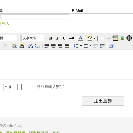
員登入
體
文字大小
+
=
※ 請計算輸入數字
送出迴響
 udn 立場。