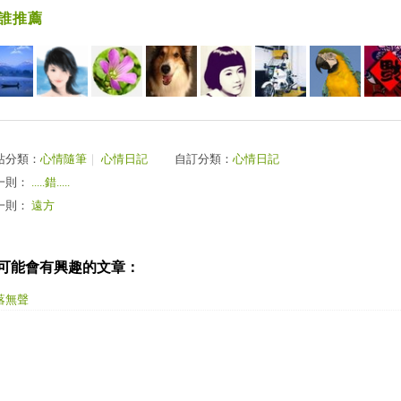
誰推薦
站分類：
心情隨筆
｜
心情日記
自訂分類：
心情日記
一則：
.....錯.....
一則：
遠方
可能會有興趣的文章：
落無聲