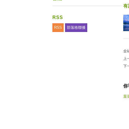
有
RSS
RSS
部落格聯播
全
上
下
你
葉