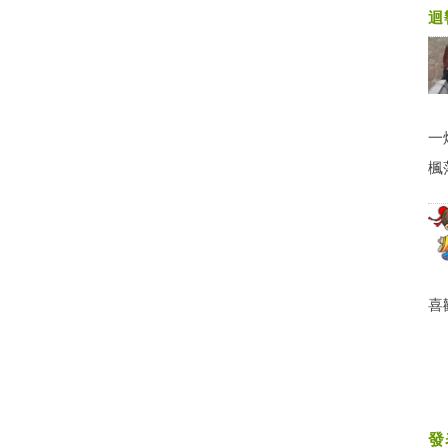
迴
一
楓
喜
發