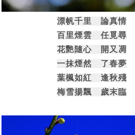
漂帆千里 論真情
百里煙雲 任覓尋
花艷隨心 開又凋
一抹煙然 了春夢
葉楓如紅 逢秋殘
梅雪揚飄 歲末臨