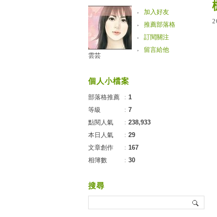
加入好友
2
推薦部落格
訂閱關注
留言給他
雲芸
個人小檔案
部落格推薦
：
1
等級
：
7
點閱人氣
：
238,933
本日人氣
：
29
文章創作
：
167
相簿數
：
30
搜尋