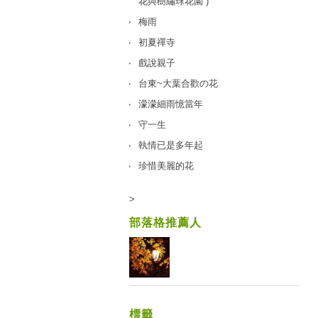
花與樹繡球花園 )
梅雨
初夏禪寺
戲說親子
台東~大葉合歡の花
濛濛細雨憶當年
守一生
執情已是多年起
珍惜美麗的花
>
部落格推薦人
標籤