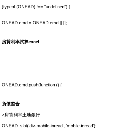
(typeof (ONEAD) !== "undefined") {
ONEAD.cmd = ONEAD.cmd || [];
房貸利率試算excel
ONEAD.cmd.push(function () {
負債整合
>
房貸利率土地銀行
ONEAD_slot('div-mobile-inread', 'mobile-inread');