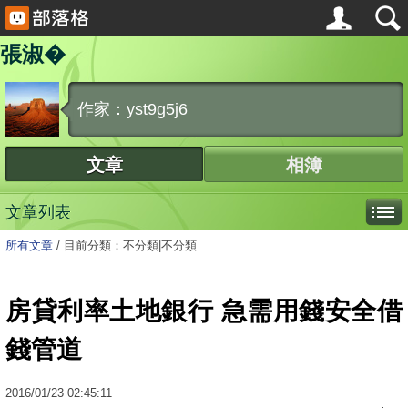
張淑�
作家：yst9g5j6
文章
相簿
文章列表
所有文章
/
目前分類：不分類|不分類
房貸利率土地銀行 急需用錢安全借
錢管道
2016
/
01
/
23
02:45:11