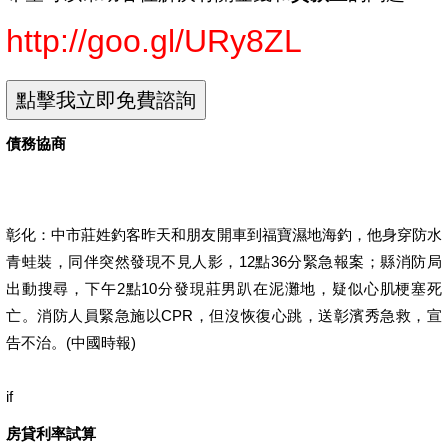
http://goo.gl/URy8ZL
債務協商
彰化：中市莊姓釣客昨天和朋友開車到福寶濕地海釣，他身穿防水
青蛙裝，同伴突然發現不見人影，12點36分緊急報案；縣消防局
出動搜尋，下午2點10分發現莊男趴在泥灘地，疑似心肌梗塞死
亡。消防人員緊急施以CPR，但沒恢復心跳，送彰濱秀急救，宣
告不治。(中國時報)
if
房貸利率試算