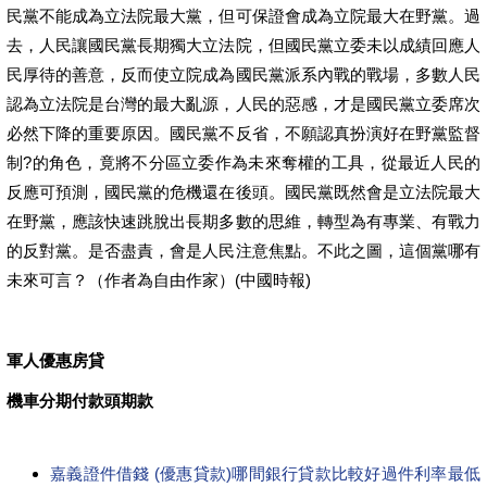
民黨不能成為立法院最大黨，但可保證會成為立院最大在野黨。過
去，人民讓國民黨長期獨大立法院，但國民黨立委未以成績回應人
民厚待的善意，反而使立院成為國民黨派系內戰的戰場，多數人民
認為立法院是台灣的最大亂源，人民的惡感，才是國民黨立委席次
必然下降的重要原因。國民黨不反省，不願認真扮演好在野黨監督
制?的角色，竟將不分區立委作為未來奪權的工具，從最近人民的
反應可預測，國民黨的危機還在後頭。國民黨既然會是立法院最大
在野黨，應該快速跳脫出長期多數的思維，轉型為有專業、有戰力
的反對黨。是否盡責，會是人民注意焦點。不此之圖，這個黨哪有
未來可言？（作者為自由作家）(中國時報)
軍人優惠房貸
機車分期付款頭期款
嘉義證件借錢 (優惠貸款)哪間銀行貸款比較好過件利率最低