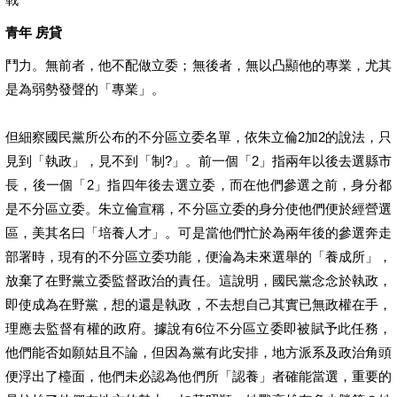
青年 房貸
鬥力。無前者，他不配做立委；無後者，無以凸顯他的專業，尤其
是為弱勢發聲的「專業」。
但細察國民黨所公布的不分區立委名單，依朱立倫2加2的說法，只
見到「執政」，見不到「制?」。前一個「2」指兩年以後去選縣市
長，後一個「2」指四年後去選立委，而在他們參選之前，身分都
是不分區立委。朱立倫宣稱，不分區立委的身分使他們便於經營選
區，美其名曰「培養人才」。可是當他們忙於為兩年後的參選奔走
部署時，現有的不分區立委功能，便淪為未來選舉的「養成所」，
放棄了在野黨立委監督政治的責任。這說明，國民黨念念於執政，
即使成為在野黨，想的還是執政，不去想自己其實已無政權在手，
理應去監督有權的政府。據說有6位不分區立委即被賦予此任務，
他們能否如願姑且不論，但因為黨有此安排，地方派系及政治角頭
便浮出了檯面，他們未必認為他們所「認養」者確能當選，重要的