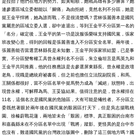
是拉抬了他們在地方的勢力。如黃昭順，她戰高雄有多少勝算？她
連參選區域立委都能以「腳痛」為由拒絕，竟然名列不分區，她是
挺王金平悍將，她為誰而戰，不是很清楚嗎？雲林張麗善本是國民
黨屬意的區域立委人選，卻中途退出，等到王金平不分區第一名的
「名分」確定後，王金平的第一功是說服張榮味支持國民黨，張家
班改變心意，得到的回報是張麗善進入不分區安全名單。兩年後，
張麗善能否當選雲林縣長是未知數，王金平與張家班結盟，已是事
實。不分區變奪權工具曾永權列名不分區，朱立倫坦言是馬英九和
王金平共同推薦，他的任務應該是去參選屏東縣長。曾永權是政壇
老鳥，現職是總統府祕書長，但之前也擔任立法院副院長，和馬、
王關係都很好，當不分區名單中挺馬勢力成為「滅絕」狀態時，出
現曾永權，可解釋為馬、王妥協結果。值得注意的是，曾永權排在
11名，這個名次是國民黨的危險區，大有可能是犧牲者。不分區立
委既然著眼於兩年後在國民黨的艱困區打天下，但是吳志揚戰桃
園、徐榛蔚戰花蓮，兩地皆未合「艱困」標準。真正艱困的台南市
和嘉義縣未在不分區名單中出現「戰將」蹤影。更怪異的是台中市
也沒有，難道國民黨的台灣政治版圖中，刪除了這三個地方嗎？國