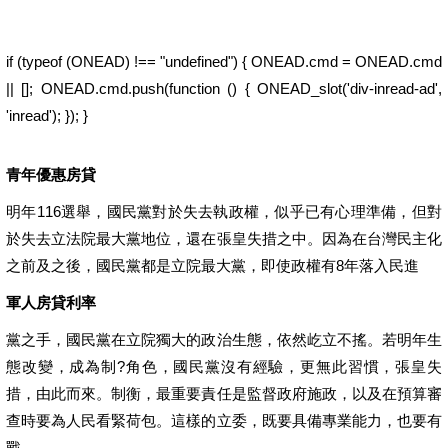
全額貸款買車
協商可以貸款嗎
if (typeof (ONEAD) !== "undefined") { ONEAD.cmd = ONEAD.cmd
|| []; ONEAD.cmd.push(function () { ONEAD_slot('div-inread-ad',
'inread'); }); }
青年優惠房貸
明年116選舉，國民黨對於失去執政權，似乎已有心理準備，但對
於失去立法院最大黨地位，還在張皇失措之中。因為在台灣民主化
之前及之後，國民黨都是立院最大黨，即使政權有8年落入民進
軍人房貸利率
黨之手，國民黨在立院獨大的政治生態，依然屹立不搖。若明年生
態改變，成為制?角色，國民黨沒有經驗，更無此習慣，張皇失
措，由此而來。制衡，最重要責任是監督政府施政，以及在預算審
查時要為人民看緊荷包。這樣的立委，既要具備專業能力，也要有
戰