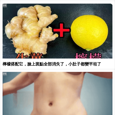
PR
檸檬搭配它，臉上斑點全部消失了，小肚子都變平坦了
PR