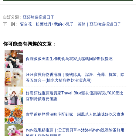
自訂分類：
亞莎崎這樣過日子
下一則：
窗台花＿松葉牡丹+我的小兒子＿英熊｜亞莎崎這樣過日子
你可能會有興趣的文章：
保羅叔叔田園生機狗食為我家挑嘴瑪爾濟斯很愛吃
汪汪寶貝寵物香浴粉｜寵物除臭、潔淨、亮澤、抗菌、除
蚤五效合一(怕水犬貓寵物乾洗澡適用)
好睡頸枕推薦飛買家Travel Blue頸枕優惠碼現折610元比
官網特價還要優惠
古早蔗糖煙燻滷味宅配到家｜戀鳳爪人氣滷味好吃又實惠
狗狗洗毛精推薦｜汪汪寶貝草本沐浴精狗狗洗澡除蚤好用
推薦＆寵物除臭噴霧