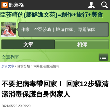
亞莎崎的{馨鮮逸文苑}=創作+旅行+美食
作家：^^亞莎崎｜旅遊作家、專題講師
文章
相簿
文章列表
所有文章
/
目前分類：休閒生活|生活情報
不要把病毒帶回家！ 回家12步驟清
潔消毒保護自身與家人
2021
/
05
/
22
20:09:20