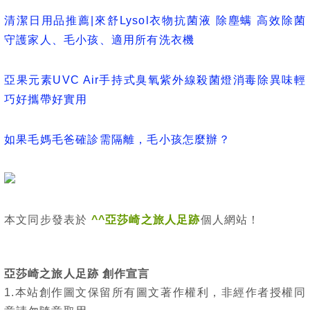
清潔日用品推薦|來舒Lysol衣物抗菌液 除塵螨 高效除菌
守護家人、毛小孩、適用所有洗衣機
亞果元素UVC Air手持式臭氧紫外線殺菌燈消毒除異味輕
巧好攜帶好實用
如果毛媽毛爸確診需隔離，毛小孩怎麼辦？
本文同步發表於
^^亞莎崎之旅人足跡
個人網站！
亞莎崎之旅人足跡 創作宣言
1.本站創作圖文保留所有圖文著作權利，非經作者授權同