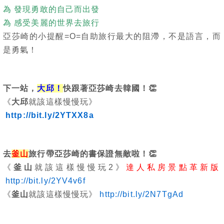
為 發現勇敢的自己而出發
為 感受美麗的世界去旅行
亞莎崎的小提醒=O=自助旅行最大的阻滯，不是語言，而
是勇氣！
下一站，
大邱！
快跟著亞莎崎去韓國！
👏
《
大邱
就該這樣慢慢玩》
http://bit.ly/2YTXX8a
去
釜山
旅行帶亞莎崎的書保證無敵啦！
👏
《
釜山
就該這樣慢慢玩2》
達人私房景點革新版
http://bit.ly/2YV4v6f
《
釜山
就該這樣慢慢玩》
http://bit.ly/2N7TgAd