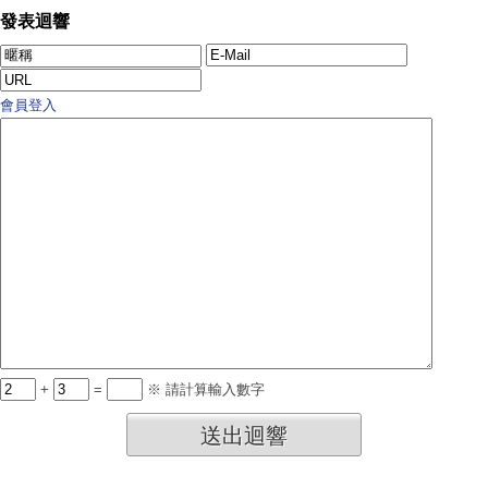
發表迴響
會員登入
+
=
※ 請計算輸入數字
送出迴響