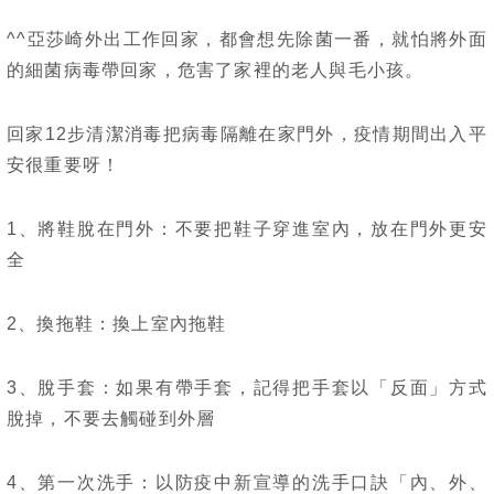
^^亞莎崎外出工作回家，都會想先除菌一番，就怕將外面
的細菌病毒帶回家，危害了家裡的老人與毛小孩。
回家12步清潔消毒把病毒隔離在家門外，疫情期間出入平
安很重要呀！
1、將鞋脫在門外：不要把鞋子穿進室內，放在門外更安
全
2、換拖鞋：換上室內拖鞋
3、脫手套：如果有帶手套，記得把手套以「反面」方式
脫掉，不要去觸碰到外層
4、第一次洗手：以防疫中新宣導的洗手口訣「內、外、