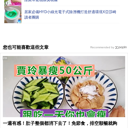
居家必備HYD小綠光電子式除溼機打造舒適環境X亞莎崎
讀者團購
您也可能喜歡這些文章
Recommended by
PR
一週有感！肚子整個都消下去了！免節食，排空順暢就夠