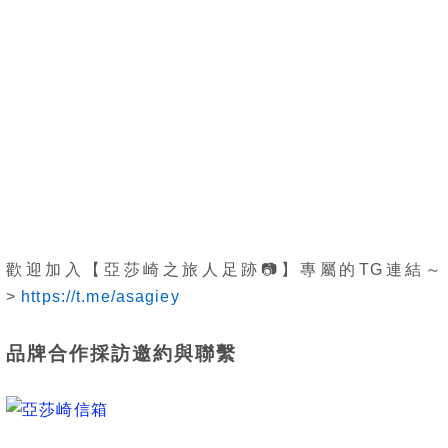
歡迎加入【亞莎崎之旅人足跡
📷
】專屬的TG連結～
>
https://t.me/asagiey
品牌合作採訪邀約與聯繫