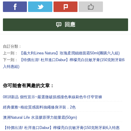
回應
自訂分類：
上一則：
【義大利Linea Natura】玫瑰柔潤細緻面霜50ml(團購六入組)
下一則：
【特價出清! 杜拜進口Dabur】檸檬亮白抗敏牙膏(150克附牙刷6
入特惠組)
你可能會有興趣的文章：
0818新品 個性宣示~嚴選微破損感撞色車線刷色牛仔窄管褲
經典優雅~格紋質感面料抽繩修身洋裝．2色
澳洲Natural Life 水漾膠原彈力能量霜(50gm)
【特價出清! 杜拜進口Dabur】檸檬亮白抗敏牙膏(150克附牙刷6入特惠