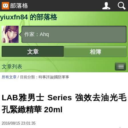
yiuxfn84 的部落格
作家：Ahq
文章
相簿
文章列表
所有文章
/
目前分類：時事評論|國防軍事
LAB雅男士 Series 強效去油光毛
孔緊緻精華 20ml
2016
/
08
/
15
23:01:35