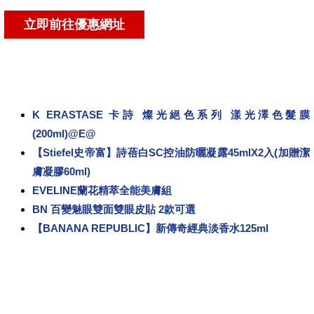
K ERASTASE 卡詩 燦光絕色系列 漾光澤色髮膜
(200ml)@E@
【Stiefel史帝富】詩蓓白SC控油防曬凝露45mlX2入(加贈潔
膚凝膠60ml)
EVELINE蘭花精萃全能美膚組
BN 百變魅眼雙面雙眼皮貼 2款可選
【BANANA REPUBLIC】新傳奇經典淡香水125ml