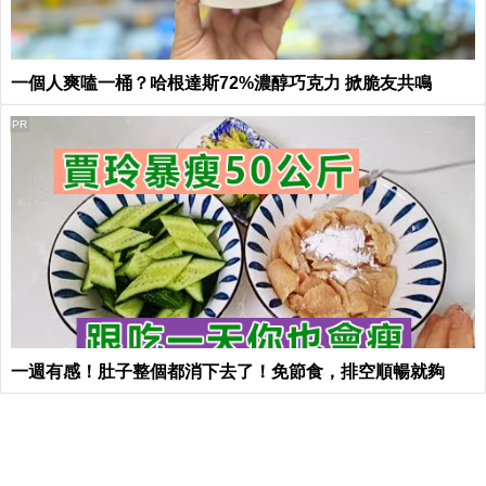
一個人爽嗑一桶？哈根達斯72%濃醇巧克力 掀脆友共鳴
PR
一週有感！肚子整個都消下去了！免節食，排空順暢就夠