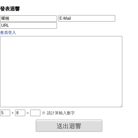
發表迴響
會員登入
+
=
※ 請計算輸入數字
送出迴響