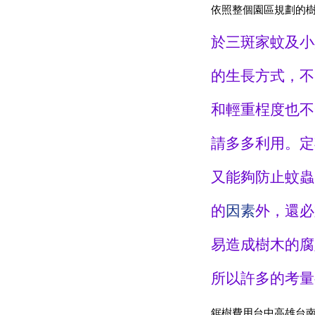
依照整個園區規劃的
於三斑家蚊及小
的生長方式，不
和輕重桯度也不
請多多利用。定
又能夠防止蚊蟲
的
因素
外，還必
易造成樹木的腐
所以許多的考量
鋸樹費用台中高雄台