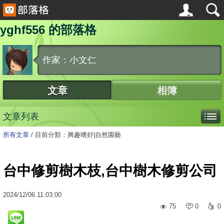
yghf556 的部落格
作家：小文仁
文章
相簿
文章列表
所有文章
/
目前分類：興趣嗜好|自然園藝
台中修剪樹木枝,台中樹木修剪公司
2024
/
12
/
06
11:03:00
75
0
0