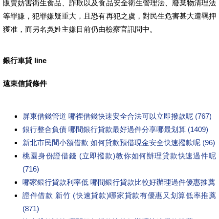
販賣妨害衛生食品、詐欺以及食品安全衛生管理法、廢棄物清理法
等罪嫌，犯罪嫌疑重大，且恐有再犯之虞，對民生危害甚大遭羈押
獲准，而另名吳姓主嫌目前仍由檢察官訊問中。
銀行車貸 line
遠東信貸條件
屏東借錢管道 哪裡借錢快速安全合法可以立即撥款呢 (767)
銀行整合負債 哪間銀行貸款最好過件分享哪最划算 (1409)
新北市民間小額借款 如何貸款預借現金安全快速撥款呢 (96)
桃園身份證借錢 (立即撥款)教你如何辦理貸款快速過件呢
(716)
哪家銀行貸款利率低 哪間銀行貸款比較好辦理過件優惠推薦
證件借款 新竹 (快速貸款)哪家貸款有優惠又划算低率推薦
(871)