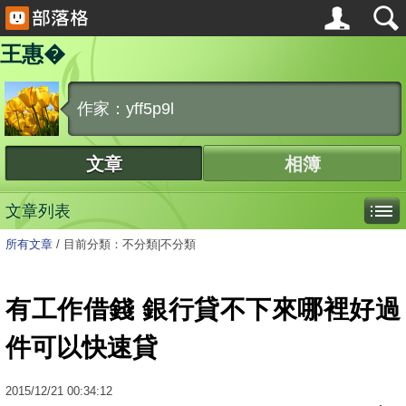
王惠�
作家：yff5p9l
文章
相簿
文章列表
所有文章
/
目前分類：不分類|不分類
有工作借錢 銀行貸不下來哪裡好過
件可以快速貸
2015
/
12
/
21
00:34:12